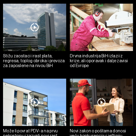
Stižu zaostaci i rast plata,
Drvna industrija BiH izlazi iz
regresa, toplog obroka i prevoza
krize, ali oporavak i dalje zavisi
za zaposlene na nivou BiH
od Evrope
Može li povrat PDV-a na prvu
Novi zakon o poštama donosi
nekretninu izazvati novi rast
veću konkurenciju i jeftiniju