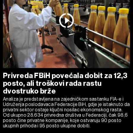
Privreda FBiH povećala dobit za 12,3
posto, ali troškovi rada rastu
dvostruko brže
Analiza je predstavljena na zajedničkom sastanku FIA-e i
Udruženja poslodavaca Federacije BiH, gdje je istaknuto da
privatni sektor ostaje ključni nosilac ekonomskog rasta.
Od ukupno 28.634 privredna društva u Federaciji, čak 98,6
posto čine privatne kompanije, koje ostvaruju 90 posto
ukupnih prihoda i 95 posto ukupne dobiti.