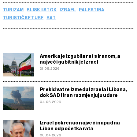
TURIZAM
BLISKI ISTOK
IZRAEL
PALESTINA
TURISTIČKE TURE
RAT
Amerika je izgubila rat s Iranom, a
najveći gubitnik je Izrael
21.06.2026
Prekid vatre između Izraela i Libana,
dok SAD i Iran razmjenjuju udare
04.06.2026
Izrael pokrenuo najveći napad na
Liban od početka rata
08.04.2026