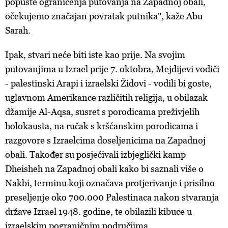
popuste ograničenja putovanja na Zapadnoj obali,
očekujemo značajan povratak putnika", kaže Abu
Sarah.
Ipak, stvari neće biti iste kao prije. Na svojim
putovanjima u Izrael prije 7. oktobra, Mejdijevi vodiči
- palestinski Arapi i izraelski Židovi - vodili bi goste,
uglavnom Amerikance različitih religija, u obilazak
džamije Al-Aqsa, susret s porodicama preživjelih
holokausta, na ručak s kršćanskim porodicama i
razgovore s Izraelcima doseljenicima na Zapadnoj
obali. Također su posjećivali izbjeglički kamp
Dheisheh na Zapadnoj obali kako bi saznali više o
Nakbi, terminu koji označava protjerivanje i prisilno
preseljenje oko 700.000 Palestinaca nakon stvaranja
države Izrael 1948. godine, te obilazili kibuce u
izraelskim pograničnim područjima.