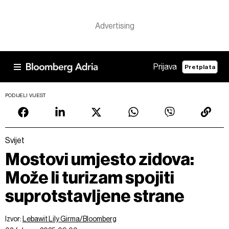
Prijava
Pretplata
PODIJELI VIJEST
Svijet
Mostovi umjesto zidova:
Može li turizam spojiti
suprotstavljene strane
Izvor:
Lebawit Lily Girma/Bloomberg