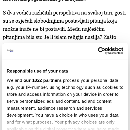
S dva vodiča različitih perspektiva na svakoj turi, gosti
su se osjećali slobodnijima postavljati pitanja koja
možda inače ne bi postavili. Među najčešćim
pitanjima bila su: Je li islam religija nasilja? Zašto
Palestinci jednostavno ne odu u drugu zemlju? Je li
holokaust stvarno postojao?
Kada se putovanja nastave 2025., Mejdi i
Responsible use of your data
Pomegranate suočit će se s većim izazovima i
We and
our 1022 partners
process your personal data,
opasnijim dezinformacijama, posebno zbog širenja
e.g. your IP-number, using technology such as cookies to
lažnih narativa na društvenim mrežama. Samo u SAD-
store and access information on your device in order to
u, te vrste narativa stajale su iza više od 10.000
serve personalized ads and content, ad and content
antisemitskih incidenata između 7. oktobra 2023. i
measurement, audience research and services
development. You have a choice in who uses your data
24. septembra 2024., prema Ligi za borbu protiv
and for what purposes. Your privacy choices are only
klevete. Slično tome, 8.061 pritužba zbog
applicable on this digital property where you have made