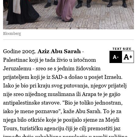
Bloomberg
TEXT SIZE
Godine 2005.
Aziz Abu Sarah
-
-
+
Palestinac koji je tada živio u istočnom
Jeruzalemu - sreo se s jednim židovskim
prijateljem koji je iz SAD-a došao u posjet Izraelu.
Iako je bio pri kraju svog putovanja, njegov prijatelj
nije sreo nijednog muslimana ili Arapa te je gajio
antipalestinske stavove. "Bio je toliko jednostran,
iako je mene poznavao", kaže Abu Sarah. To je za
njega bilo otkriće koje je posijalo sjeme za Mejdi
Tours, turističku agenciju čiji je cilj premostiti jaz
između dvije sukobljene populacije u zemlji veličine