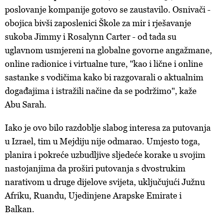
poslovanje kompanije gotovo se zaustavilo. Osnivači -
obojica bivši zaposlenici Škole za mir i rješavanje
sukoba Jimmy i Rosalynn Carter - od tada su
uglavnom usmjereni na globalne govorne angažmane,
online radionice i virtualne ture, "kao i lične i online
sastanke s vodičima kako bi razgovarali o aktualnim
događajima i istražili načine da se podržimo", kaže
Abu Sarah.
Iako je ovo bilo razdoblje slabog interesa za putovanja
u Izrael, tim u Mejdiju nije odmarao. Umjesto toga,
planira i pokreće uzbudljive sljedeće korake u svojim
nastojanjima da proširi putovanja s dvostrukim
narativom u druge dijelove svijeta, uključujući Južnu
Afriku, Ruandu, Ujedinjene Arapske Emirate i
Balkan.