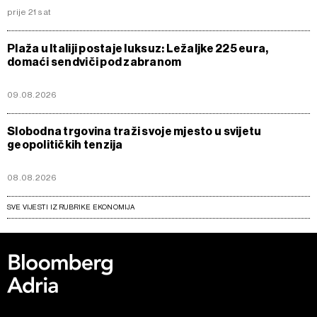
prije 21 sat
Plaža u Italiji postaje luksuz: Ležaljke 225 eura,
domaći sendviči pod zabranom
09.08.2026
Slobodna trgovina traži svoje mjesto u svijetu
geopolitičkih tenzija
08.08.2026
SVE VIJESTI IZ RUBRIKE EKONOMIJA