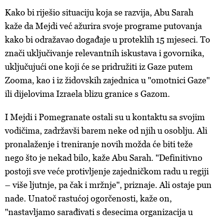
ažurirati klikom na „Prikaži detalje“. Privolu možete u bilo
Kako bi riješio situaciju koja se razvija, Abu Sarah
kojem trenutku povući bez negativnih posljedica.
kaže da Mejdi već ažurira svoje programe putovanja
kako bi odražavao događaje u proteklih 15 mjeseci. To
znači uključivanje relevantnih iskustava i govornika,
uključujući one koji će se pridružiti iz Gaze putem
Zooma, kao i iz židovskih zajednica u "omotnici Gaze"
ili dijelovima Izraela blizu granice s Gazom.
I Mejdi i Pomegranate ostali su u kontaktu sa svojim
vodičima, zadržavši barem neke od njih u osoblju. Ali
pronalaženje i treniranje novih možda će biti teže
nego što je nekad bilo, kaže Abu Sarah. "Definitivno
postoji sve veće protivljenje zajedničkom radu u regiji
– više ljutnje, pa čak i mržnje", priznaje. Ali ostaje pun
nade. Unatoč rastućoj ogorčenosti, kaže on,
"nastavljamo sarađivati ​​s desecima organizacija u