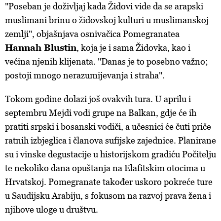
"Poseban je doživljaj kada Židovi vide da se arapski
muslimani brinu o židovskoj kulturi u muslimanskoj
zemlji", objašnjava osnivačica Pomegranatea
Hannah Blustin
, koja je i sama Židovka, kao i
većina njenih klijenata. "Danas je to posebno važno;
postoji mnogo nerazumijevanja i straha".
Tokom godine dolazi još ovakvih tura. U aprilu i
septembru Mejdi vodi grupe na Balkan, gdje će ih
pratiti srpski i bosanski vodiči, a učesnici će čuti priče
ratnih izbjeglica i članova sufijske zajednice. Planirane
su i vinske degustacije u historijskom gradiću Počitelju
te nekoliko dana opuštanja na Elafitskim otocima u
Hrvatskoj. Pomegranate također uskoro pokreće ture
u Saudijsku Arabiju, s fokusom na razvoj prava žena i
njihove uloge u društvu.