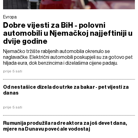
Evropa
Dobre vijesti za BiH - polovni
automobili u Njemačkoj najjeftiniji u
dvije godine
Njemačko tržište rabljenih automobila okrenulo se
naglavačke. Električni automobili poskupjeli su za gotovo pet
hiljada eura, dok benzincima i dizelašima cijene padaju.
prije 5 sati
Od nestašice dizela do utrke za bakar - pet vijesti za
danas
prije 5 sati
Rumunija produžila rad reaktora za još devet dana,
mjere na Dunavu povećale vodostaj