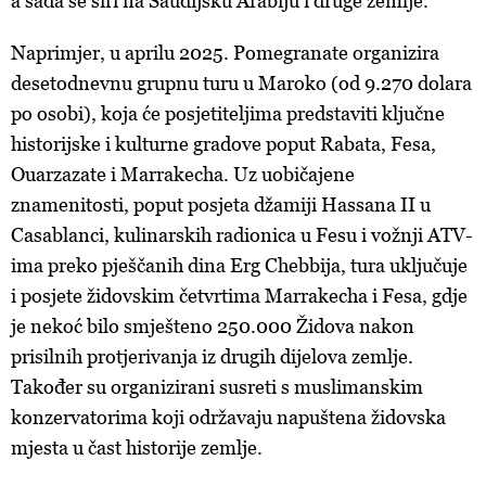
a sada se širi na Saudijsku Arabiju i druge zemlje.
Naprimjer, u aprilu 2025. Pomegranate organizira
desetodnevnu grupnu turu u Maroko (od 9.270 dolara
po osobi), koja će posjetiteljima predstaviti ključne
historijske i kulturne gradove poput Rabata, Fesa,
Ouarzazate i Marrakecha. Uz uobičajene
znamenitosti, poput posjeta džamiji Hassana II u
Casablanci, kulinarskih radionica u Fesu i vožnji ATV-
ima preko pješčanih dina Erg Chebbija, tura uključuje
i posjete židovskim četvrtima Marrakecha i Fesa, gdje
je nekoć bilo smješteno 250.000 Židova nakon
prisilnih protjerivanja iz drugih dijelova zemlje.
Također su organizirani susreti s muslimanskim
konzervatorima koji održavaju napuštena židovska
mjesta u čast historije zemlje.