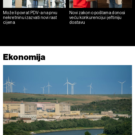
Može li povrat PDV-a na prvu
Novi zakon o poštama donosi
nekretninu izazvati novi rast
veću konkurenciju i jeftiniju
cijena
dostavu
Ekonomija