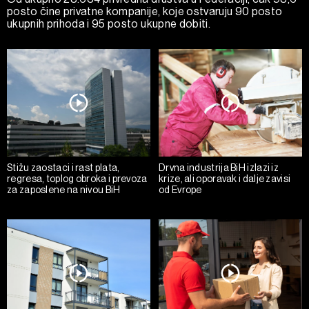
posto čine privatne kompanije, koje ostvaruju 90 posto
ukupnih prihoda i 95 posto ukupne dobiti.
Stižu zaostaci i rast plata,
Drvna industrija BiH izlazi iz
regresa, toplog obroka i prevoza
krize, ali oporavak i dalje zavisi
za zaposlene na nivou BiH
od Evrope