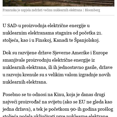
Francuska je uspjela zadržati većinu nuklearnih elektrana | Bloomberg
U SAD-u proizvodnja električne energije u
nuklearnim elektranama stagnira od početka 21.
stoljeća, kao i u Finskoj, Kanadi te Španjolskoj.
Dok su razvijene države Sjeverne Amerike i Europe
smanjivale proizvodnju električne energije iz
nuklearnih elektrana, ili ih jednostavno gasile, države
u razvoju krenule su s velikim valom izgradnje novih
nuklearnih elektrana.
Posebno se to odnosi na Kinu, koja je danas drugi
najveći proizvođač na svijetu (ako se EU ne gleda kao
jedna država), a tek je početkom 90-ih godina prošlog
stoljeća počela uključivati prve nuklearne elektrane.