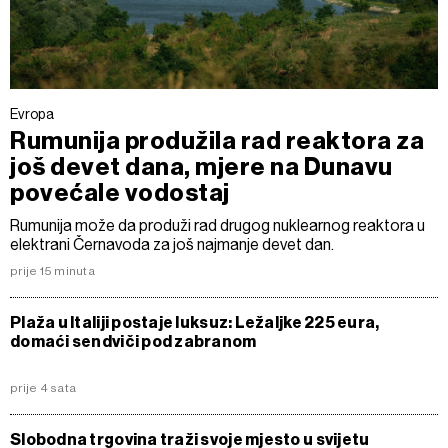
Evropa
Rumunija produžila rad reaktora za
još devet dana, mjere na Dunavu
povećale vodostaj
Rumunija može da produži rad drugog nuklearnog reaktora u
elektrani Černavoda za još najmanje devet dan.
prije 15 minuta
Plaža u Italiji postaje luksuz: Ležaljke 225 eura,
domaći sendviči pod zabranom
prije 4 sata
Slobodna trgovina traži svoje mjesto u svijetu