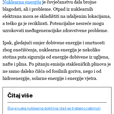
Nuklearna energija
je čovječanstvu dala brojne
blagodati, ali i probleme. Otpad iz nuklearnih
elektrana mora se skladištiti na udaljenim lokacijama,
a teško ga je reciklirati. Potencijalne nesreće mogu
uzrokovati međugeneracijske zdravstvene probleme.
Ipak, gledajući omjer dobivene energije i smrtnosti
zbog onečišćenja, nuklearna energija je nekoliko
stotina puta sigurnija od energije dobivene iz ugljena,
nafte i plina. Po pitanju emisija stakleničkih plinova je
ne samo daleko čišća od fosilnih goriva, nego i od
hidroenergije, solarne energije i energije vjetra.
Čitaj više
Šta je ruska nuklearna doktrina i da li se trebamo zabrinuti