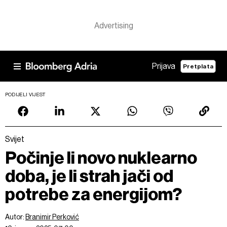
Prijava
Pretplata
PODIJELI VIJEST
Svijet
Počinje li novo nuklearno
doba, je li strah jači od
potrebe za energijom?
Autor:
Branimir Perković