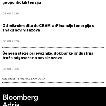
geopolitičkih tenzija
08.08.2026
Od mikrokredita do CBAM-a: Finansije i energija u
znaku novih izazova
08.08.2026
Šengen steže prijevoznike, dok banke i industrija
traže odgovore na nove izazove
08.08.2026
SVE VIJESTI IZ RUBRIKE EKONOMIJA