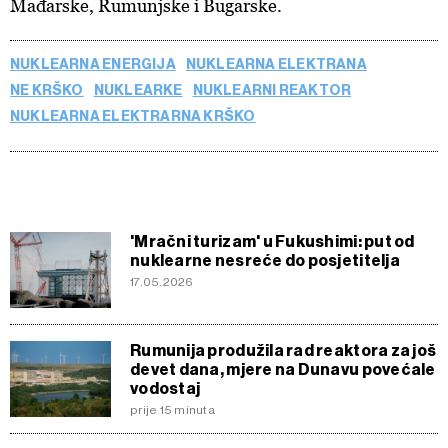
Mađarske, Rumunjske i Bugarske.
NUKLEARNA ENERGIJA
NUKLEARNA ELEKTRANA
NE KRŠKO
NUKLEARKE
NUKLEARNI REAKTOR
NUKLEARNA ELEKTRARNA KRŠKO
'Mračni turizam' u Fukushimi: put od
nuklearne nesreće do posjetitelja
17.05.2026
Rumunija produžila rad reaktora za još
devet dana, mjere na Dunavu povećale
vodostaj
prije 15 minuta