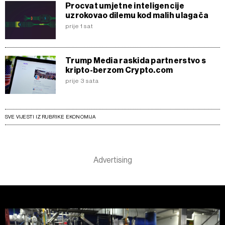
Procvat umjetne inteligencije
uzrokovao dilemu kod malih ulagača
prije 1 sat
Trump Media raskida partnerstvo s
kripto-berzom Crypto.com
prije 3 sata
SVE VIJESTI IZ RUBRIKE EKONOMIJA