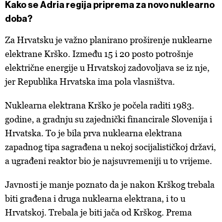
Kako se Adria regija priprema za novo nuklearno
kolačića
. Kolačiće u bilo kojem trenutku možete ponovno
ažurirati klikom na „Prikaži detalje“. Privolu možete u bilo
doba?
kojem trenutku povući bez negativnih posljedica.
Za Hrvatsku je važno planirano proširenje nuklearne
elektrane Krško. Između 15 i 20 posto potrošnje
električne energije u Hrvatskoj zadovoljava se iz nje,
jer Republika Hrvatska ima pola vlasništva.
Nuklearna elektrana Krško je počela raditi 1983.
godine, a gradnju su zajednički financirale Slovenija i
Hrvatska. To je bila prva nuklearna elektrana
zapadnog tipa sagrađena u nekoj socijalističkoj državi,
a ugrađeni reaktor bio je najsuvremeniji u to vrijeme.
Javnosti je manje poznato da je nakon Krškog trebala
biti građena i druga nuklearna elektrana, i to u
Hrvatskoj. Trebala je biti jača od Krškog. Prema