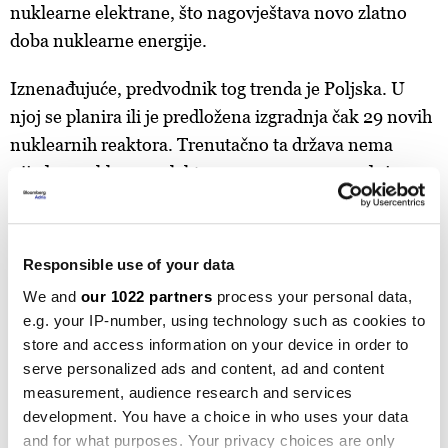
nuklearne elektrane, što nagovještava novo zlatno
doba nuklearne energije.
Iznenađujuće, predvodnik tog trenda je Poljska. U
njoj se planira ili je predložena izgradnja čak 29 novih
nuklearnih reaktora. Trenutačno ta država nema
nijednu nuklearnu elektranu, a ugovor za gradnju
prve je potpisan s američkom kompanijom
Westinghouse Electric.
Responsible use of your data
Od država EU-a, novi nuklearni reaktori planiraju se
We and
our 1022 partners
process your personal data,
ili su predloženi u Češkoj, Slovačkoj, Mađarskoj,
e.g. your IP-number, using technology such as cookies to
Rumunjskoj, Bugarskoj, Sloveniji, Nizozemskoj i
store and access information on your device in order to
Francuskoj.
serve personalized ads and content, ad and content
measurement, audience research and services
Izvan EU-a, novi nuklearni reaktori će se najviše
development. You have a choice in who uses your data
graditi u Kini (149) i Rusiji (50), ali važna vijest je rast
and for what purposes. Your privacy choices are only