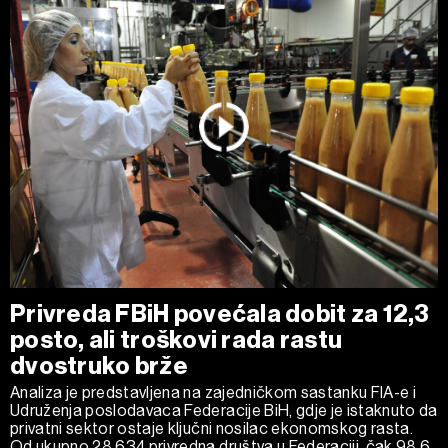
Privreda FBiH povećala dobit za 12,3
posto, ali troškovi rada rastu
dvostruko brže
Analiza je predstavljena na zajedničkom sastanku FIA-e i
Udruženja poslodavaca Federacije BiH, gdje je istaknuto da
privatni sektor ostaje ključni nosilac ekonomskog rasta.
Od ukupno 28.634 privredna društva u Federaciji, čak 98,6