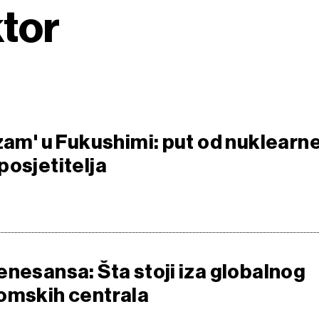
ktor
izam' u Fukushimi: put od nuklearn
posjetitelja
enesansa: Šta stoji iza globalnog
omskih centrala