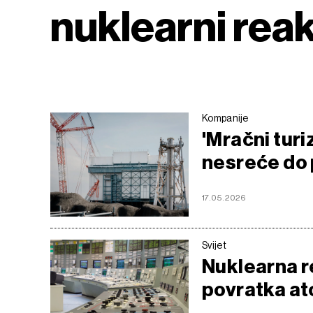
nuklearni rea
Kompanije
'Mračni tur
nesreće do 
17.05.2026
Svijet
Nuklearna r
povratka at