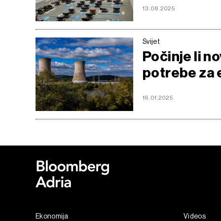
13.08.2025
Svijet
Počinje li no
potrebe za 
16.01.2025
Ekonomija
Videos