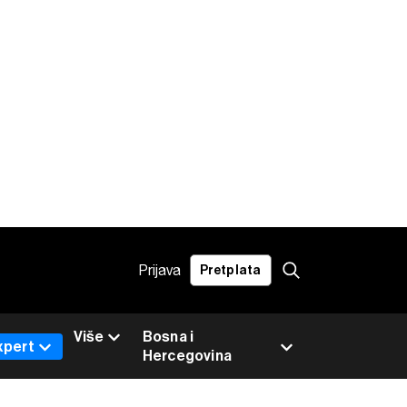
Prijava
Pretplata
Više
Bosna i
xpert
Hercegovina