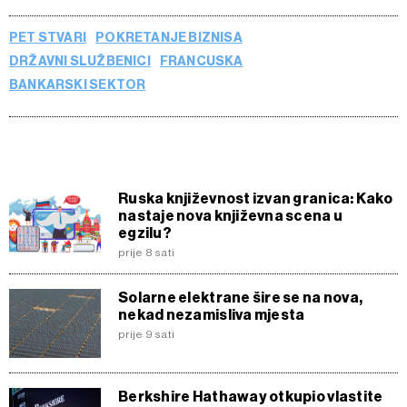
PET STVARI
POKRETANJE BIZNISA
DRŽAVNI SLUŽBENICI
FRANCUSKA
BANKARSKI SEKTOR
Ruska književnost izvan granica: Kako
nastaje nova književna scena u
egzilu?
prije 8 sati
Solarne elektrane šire se na nova,
nekad nezamisliva mjesta
prije 9 sati
Berkshire Hathaway otkupio vlastite