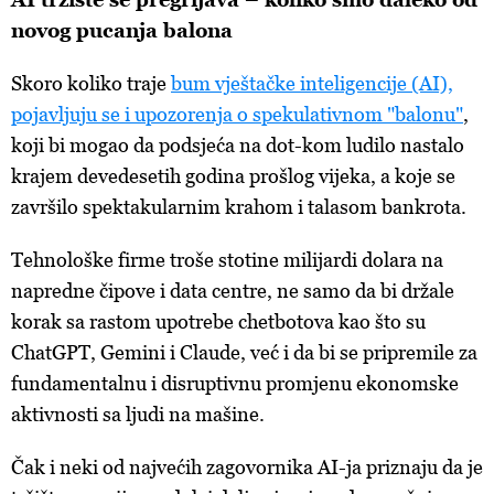
novog pucanja balona
Skoro koliko traje
bum vještačke inteligencije (AI),
pojavljuju se i upozorenja o spekulativnom "balonu"
,
koji bi mogao da podsjeća na dot-kom ludilo nastalo
krajem devedesetih godina prošlog vijeka, a koje se
završilo spektakularnim krahom i talasom bankrota.
Tehnološke firme troše stotine milijardi dolara na
napredne čipove i data centre, ne samo da bi držale
korak sa rastom upotrebe chetbotova kao što su
ChatGPT, Gemini i Claude, već i da bi se pripremile za
fundamentalnu i disruptivnu promjenu ekonomske
aktivnosti sa ljudi na mašine.
Čak i neki od najvećih zagovornika AI-ja priznaju da je