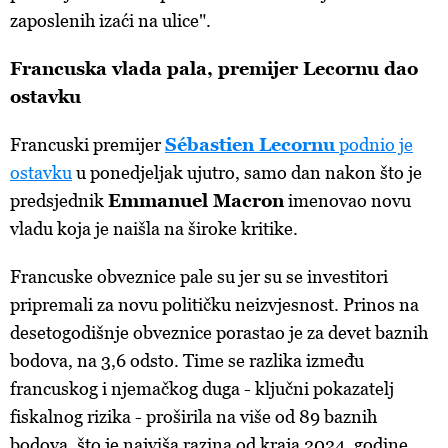
zaposlenih izaći na ulice".
Francuska vlada pala, premijer Lecornu dao
ostavku
Francuski premijer
Sébastien Lecornu
podnio je
ostavku
u ponedjeljak ujutro, samo dan nakon što je
predsjednik
Emmanuel Macron
imenovao novu
vladu koja je naišla na široke kritike.
Francuske obveznice pale su jer su se investitori
pripremali za novu političku neizvjesnost. Prinos na
desetogodišnje obveznice porastao je za devet baznih
bodova, na 3,6 odsto. Time se razlika između
francuskog i njemačkog duga - ključni pokazatelj
fiskalnog rizika - proširila na više od 89 baznih
bodova, što je najviša razina od kraja 2024. godine.