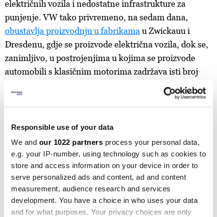
električnih vozila i nedostatne infrastrukture za
punjenje. VW tako privremeno, na sedam dana,
obustavlja proizvodnju u fabrikama
u Zwickauu i
Dresdenu, gdje se proizvode električna vozila, dok se,
zanimljivo, u postrojenjima u kojima se proizvode
automobili s klasičnim motorima zadržava isti broj
smjena i razina proizvodnje.
Newsletter
Responsible use of your data
Prave odluke počinju sa pravim
We and
our 1022 partners
process your personal data,
informacijama
e.g. your IP-number, using technology such as cookies to
store and access information on your device in order to
Prijavite se
serve personalized ads and content, ad and content
measurement, audience research and services
development. You have a choice in who uses your data
and for what purposes. Your privacy choices are only
Šta se još čitalo u ponedjeljak: