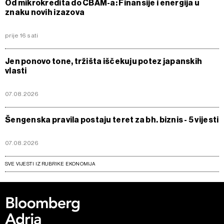
Od mikrokredita do CBAM-a: Finansije i energija u
znaku novih izazova
prije 16 sati
Jen ponovo tone, tržišta iščekuju potez japanskih
vlasti
07.08.2026
Šengenska pravila postaju teret za bh. biznis - 5 vijesti
07.08.2026
SVE VIJESTI IZ RUBRIKE EKONOMIJA