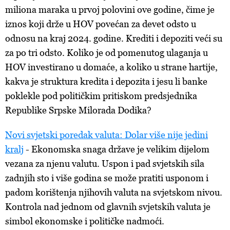
kolačića
. Kolačiće u bilo kojem trenutku možete ponovno
miliona maraka u prvoj polovini ove godine, čime je
ažurirati klikom na „Prikaži detalje“. Privolu možete u bilo
iznos koji drže u HOV povećan za devet odsto u
kojem trenutku povući bez negativnih posljedica.
odnosu na kraj 2024. godine. Krediti i depoziti veći su
za po tri odsto. Koliko je od pomenutog ulaganja u
HOV investirano u domaće, a koliko u strane hartije,
kakva je struktura kredita i depozita i jesu li banke
poklekle pod političkim pritiskom predsjednika
Republike Srpske Milorada Dodika?
Novi svjetski poredak valuta: Dolar više nije jedini
kralj
- Ekonomska snaga države je velikim dijelom
vezana za njenu valutu. Uspon i pad svjetskih sila
zadnjih sto i više godina se može pratiti usponom i
padom korištenja njihovih valuta na svjetskom nivou.
Kontrola nad jednom od glavnih svjetskih valuta je
simbol ekonomske i političke nadmoći.