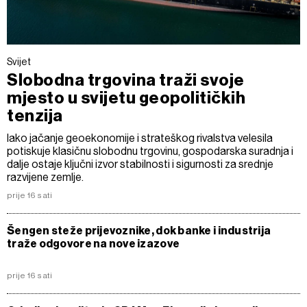
Svijet
Slobodna trgovina traži svoje
mjesto u svijetu geopolitičkih
tenzija
Iako jačanje geoekonomije i strateškog rivalstva velesila
potiskuje klasičnu slobodnu trgovinu, gospodarska suradnja i
dalje ostaje ključni izvor stabilnosti i sigurnosti za srednje
razvijene zemlje.
prije 16 sati
Šengen steže prijevoznike, dok banke i industrija
traže odgovore na nove izazove
prije 16 sati