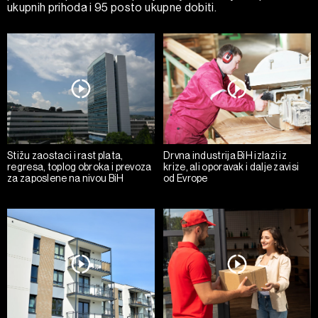
ukupnih prihoda i 95 posto ukupne dobiti.
Stižu zaostaci i rast plata,
Drvna industrija BiH izlazi iz
regresa, toplog obroka i prevoza
krize, ali oporavak i dalje zavisi
za zaposlene na nivou BiH
od Evrope