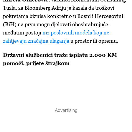
Tuzla, za Bloomberg Adriju je kazala da troškovi
pokretanja biznisa konkretno u Bosni i Hercegovini
(BiH) na prvu mogu djelovati obeshrabrujuće,
međutim postoji
niz poslovnih modela koji ne
zahtjevaju značajna ulaganja
u prostor ili opremu.
Državni službenici traže isplatu 2.000 KM
pomoći, prijete štrajkom