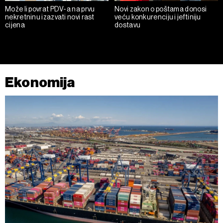
Može li povrat PDV-a na prvu
Novi zakon o poštama donosi
nekretninu izazvati novi rast
veću konkurenciju i jeftiniju
cijena
dostavu
Ekonomija