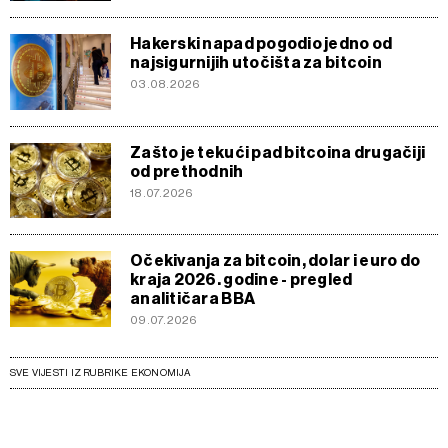
Hakerski napad pogodio jedno od
najsigurnijih utočišta za bitcoin
03.08.2026
Zašto je tekući pad bitcoina drugačiji
od prethodnih
18.07.2026
Očekivanja za bitcoin, dolar i euro do
kraja 2026. godine - pregled
analitičara BBA
09.07.2026
SVE VIJESTI IZ RUBRIKE EKONOMIJA