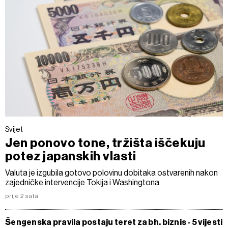
Svijet
Jen ponovo tone, tržišta iščekuju
potez japanskih vlasti
Valuta je izgubila gotovo polovinu dobitaka ostvarenih nakon
zajedničke intervencije Tokija i Washingtona.
prije 2 sata
Šengenska pravila postaju teret za bh. biznis - 5 vijesti