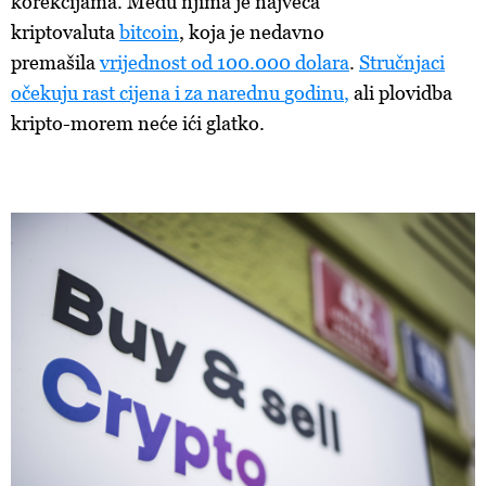
korekcijama. Među njima je najveća
kriptovaluta
bitcoin
,
koja je nedavno
premašila
vrijednost od 100.000 dolara
.
Stručnjaci
očekuju
rast
cijena
i
za
narednu
godinu
,
ali
plovidba
kripto-morem neće ići glatko.