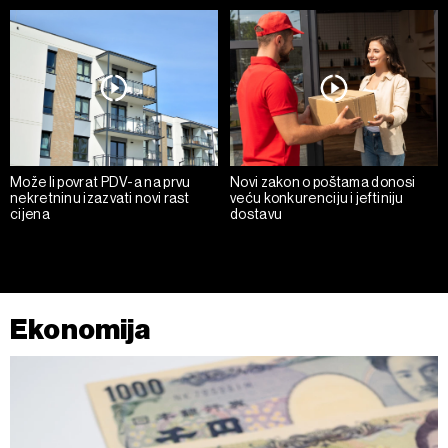
Može li povrat PDV-a na prvu
Novi zakon o poštama donosi
nekretninu izazvati novi rast
veću konkurenciju i jeftiniju
cijena
dostavu
Ekonomija