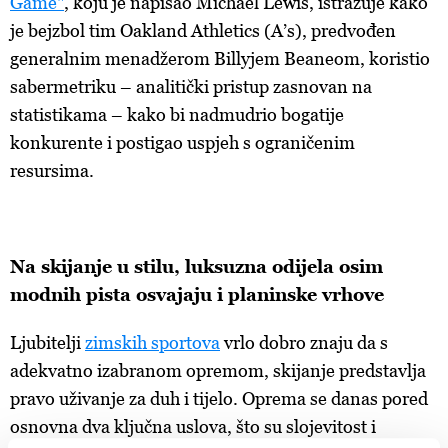
Game"
,
koju je napisao Michael Lewis, istražuje kako
je bejzbol tim Oakland Athletics (A’s), predvođen
generalnim menadžerom Billyjem Beaneom, koristio
sabermetriku – analitički pristup zasnovan na
statistikama – kako bi nadmudrio bogatije
konkurente i postigao uspjeh s ograničenim
resursima.
Na
skijanje u stilu, luksuzna odijela osim
modnih pista osvajaju i planinske vrhove
Ljubitelji
zimskih sportova
vrlo
dobro znaju da s
adekvatno izabranom opremom, skijanje predstavlja
pravo uživanje za duh i tijelo. Oprema se danas pored
osnovna dva ključna uslova, što su slojevitost i