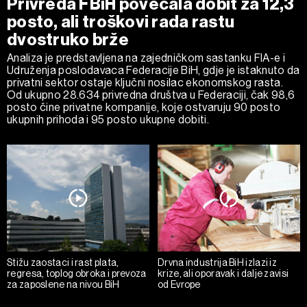
Privreda FBiH povećala dobit za 12,3
posto, ali troškovi rada rastu
dvostruko brže
Analiza je predstavljena na zajedničkom sastanku FIA-e i
Udruženja poslodavaca Federacije BiH, gdje je istaknuto da
privatni sektor ostaje ključni nosilac ekonomskog rasta.
Od ukupno 28.634 privredna društva u Federaciji, čak 98,6
posto čine privatne kompanije, koje ostvaruju 90 posto
ukupnih prihoda i 95 posto ukupne dobiti.
Stižu zaostaci i rast plata,
Drvna industrija BiH izlazi iz
regresa, toplog obroka i prevoza
krize, ali oporavak i dalje zavisi
za zaposlene na nivou BiH
od Evrope