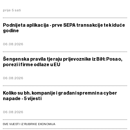
prije 5 sati
Podnijeta aplikacija - prve SEPA transakcije tek iduće
godine
06.08.2026
Šengenska pravila tjeraju prijevoznike iz BiH: Posao,
porezi i firme odlaze u EU
06.08.2026
Koliko su bh. kompanije i građani spremni na cyber
napade - 5 vijesti
06.08.2026
SVE VIJESTI IZ RUBRIKE EKONOMIJA