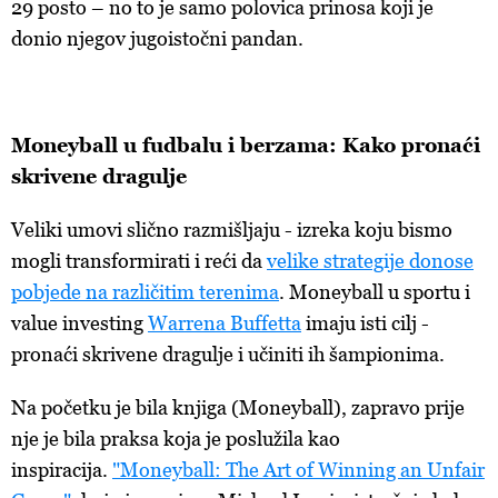
29 posto – no to je samo polovica prinosa koji je
donio njegov jugoistočni pandan.
Moneyball
u fudbalu i berzama: Kako pronaći
skrivene dragulje
Veliki
umovi slično razmišljaju - izreka koju bismo
mogli transformirati i reći da
velike
strategije
donose
pobjede
na
različitim
terenima
.
Moneyball u sportu i
value investing
Warrena Buffetta
imaju
isti cilj -
pronaći skrivene dragulje i učiniti ih šampionima.
Na
početku je bila knjiga (Moneyball), zapravo prije
nje je bila praksa koja je poslužila kao
inspiracija.
"Moneyball: The Art of Winning an Unfair