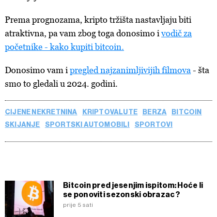
Prem
a prognozama, kripto tržišta nastavljaju biti
atraktivna, pa vam zbog toga donosimo i
vodič
za
početnike -
kako
kupiti
bitcoin.
Donosimo
vam i
pregled
najzanimljivijih
filmova
-
šta
smo to gledali u 2024. godini.
CIJENE NEKRETNINA
KRIPTOVALUTE
BERZA
BITCOIN
SKIJANJE
SPORTSKI AUTOMOBILI
SPORTOVI
Bitcoin pred jesenjim ispitom: Hoće li
se ponoviti sezonski obrazac?
prije 5 sati