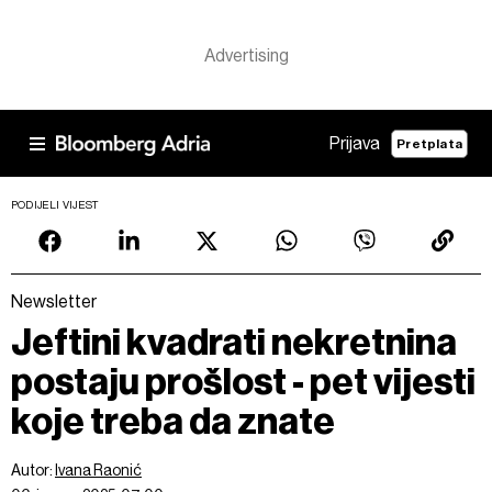
Prijava
Pretplata
PODIJELI VIJEST
Newsletter
Jeftini kvadrati nekretnina
postaju prošlost - pet vijesti
koje treba da znate
Autor:
Ivana Raonić