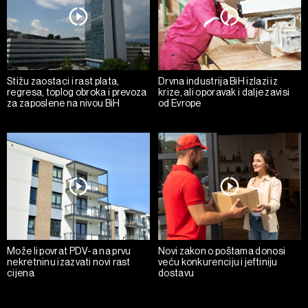
Stižu zaostaci i rast plata,
Drvna industrija BiH izlazi iz
regresa, toplog obroka i prevoza
krize, ali oporavak i dalje zavisi
za zaposlene na nivou BiH
od Evrope
Može li povrat PDV-a na prvu
Novi zakon o poštama donosi
nekretninu izazvati novi rast
veću konkurenciju i jeftiniju
cijena
dostavu