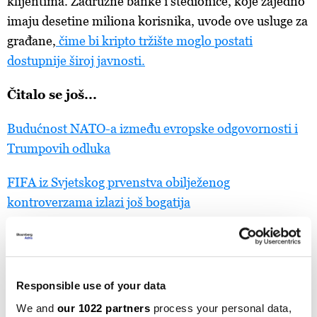
klijentima. Zadružne banke i štedionice, koje zajedno
imaju desetine miliona korisnika, uvode ove usluge za
građane,
čime bi kripto tržište moglo postati
dostupnije široj javnosti.
Čitalo se još...
Budućnost NATO-a između evropske odgovornosti i
Trumpovih odluka
FIFA iz Svjetskog prvenstva obilježenog
kontroverzama izlazi još bogatija
Responsible use of your data
We and
our 1022 partners
process your personal data,
IZVOZ
POSAO
RADNICI
NATO