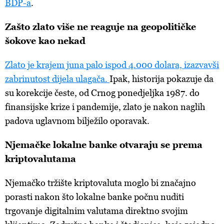
BDP-a
.
Zašto zlato više ne reaguje na geopolitičke
šokove kao nekad
Zlato je krajem juna palo ispod 4.000 dolara, izazvavši
zabrinutost dijela ulagača.
Ipak, historija pokazuje da
su korekcije česte, od Crnog ponedjeljka 1987. do
finansijske krize i pandemije, zlato je nakon naglih
padova uglavnom bilježilo oporavak.
Njemačke lokalne banke otvaraju se prema
kriptovalutama
Njemačko tržište kriptovaluta moglo bi značajno
porasti nakon što lokalne banke počnu nuditi
trgovanje digitalnim valutama direktno svojim