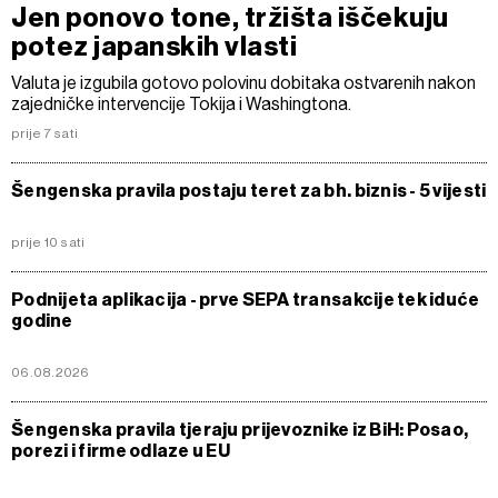
Jen ponovo tone, tržišta iščekuju
potez japanskih vlasti
Valuta je izgubila gotovo polovinu dobitaka ostvarenih nakon
zajedničke intervencije Tokija i Washingtona.
prije 7 sati
Šengenska pravila postaju teret za bh. biznis - 5 vijesti
prije 10 sati
Podnijeta aplikacija - prve SEPA transakcije tek iduće
godine
06.08.2026
Šengenska pravila tjeraju prijevoznike iz BiH: Posao,
porezi i firme odlaze u EU