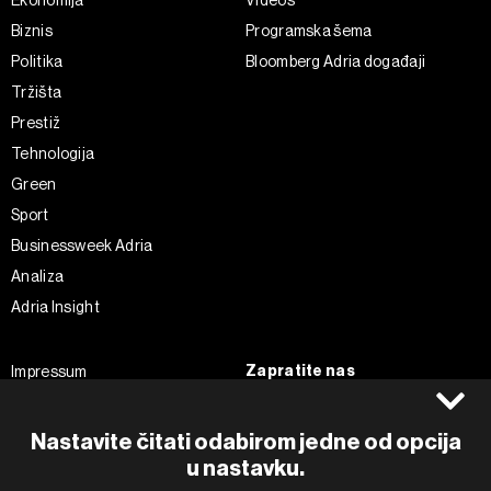
Ekonomija
Videos
Biznis
Programska šema
Politika
Bloomberg Adria događaji
Tržišta
Prestiž
Tehnologija
Green
Sport
Businessweek Adria
Analiza
Adria Insight
Zapratite nas
Impressum
Politika kolačića
Facebook
Pravila privatnosti
Instagram
Nastavite čitati odabirom jedne od opcija
u nastavku.
Uvjeti korištenja
Twitter