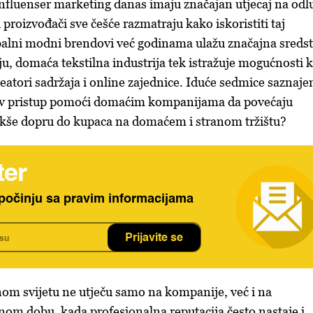
nfluenser marketing danas imaju značajan utjecaj na odl
proizvođači sve češće razmatraju kako iskoristiti taj
balni modni brendovi već godinama ulažu značajna sreds
ju, domaća tekstilna industrija tek istražuje mogućnosti 
reatori sadržaja i online zajednice. Iduće sedmice saznaj
av pristup pomoći domaćim kompanijama da povećaju
lakše dopru do kupaca na domaćem i stranom tržištu?
ter
počinju sa pravim informacijama
Prijavite se
om svijetu ne utječu samo na kompanije, već i na
lnom dobu, kada profesionalna reputacija često nastaje i