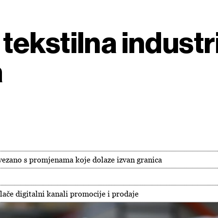
kstilna industrij
a
vezano s promjenama koje dolaze izvan granica
lače digitalni kanali promocije i prodaje