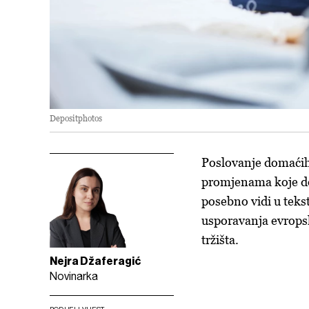
Depositphotos
Poslovanje domaćih
promjenama koje do
posebno vidi u tekst
usporavanja evropsk
tržišta.
Nejra Džaferagić
Novinarka