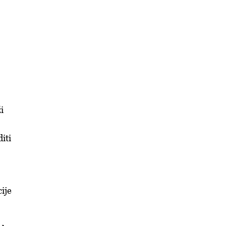
i
iti
ije