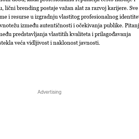
u, lični brending postaje važan alat za razvoj karijere. Sve
jeme i resurse u izgradnju vlastitog profesionalnog identite
avnotežu između autentičnosti i očekivanja publike. Pitan
zmeđu predstavljanja vlastitih kvaliteta i prilagođavanja
stekla veća vidljivost i naklonost javnosti.