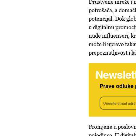
Društvene mreže i i
potrošača, a domaći 
potencijal. Dok glo
u digitalnu promoci
nude influenseri, k
može li upravo tak
prepoznatljivost i 
Newslet
Prave odluke 
Promjene u poslovn
pojedince. U digita