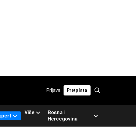
Prijava
Pretplata
Više
Bosna i
xpert
Hercegovina