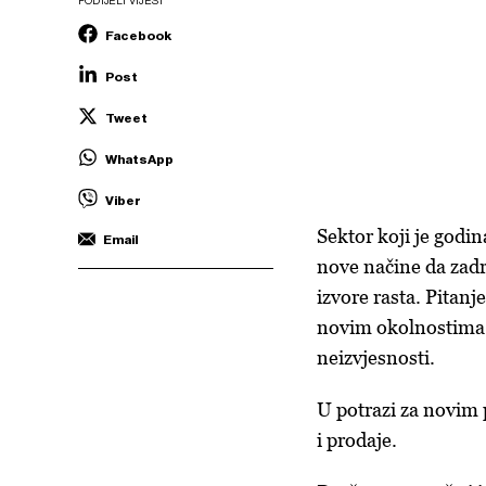
PODIJELI VIJEST
Facebook
Post
Tweet
WhatsApp
Viber
Sektor koji je godi
Email
nove načine da zadr
izvore rasta. Pitanj
novim okolnostima 
neizvjesnosti.
U potrazi za novim p
i prodaje.