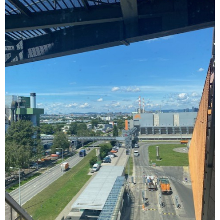
ažurirati klikom na „Prikaži detalje“. Privolu možete u bilo
kojem trenutku povući bez negativnih posljedica.