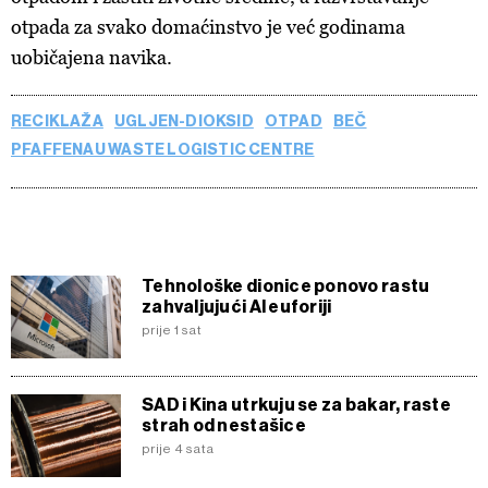
otpada za svako domaćinstvo je već godinama
uobičajena navika.
RECIKLAŽA
UGLJEN-DIOKSID
OTPAD
BEČ
PFAFFENAU WASTE LOGISTIC CENTRE
Tehnološke dionice ponovo rastu
zahvaljujući AI euforiji
prije 1 sat
SAD i Kina utrkuju se za bakar, raste
strah od nestašice
prije 4 sata