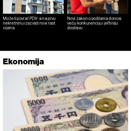
Može li povrat PDV-a na prvu
Novi zakon o poštama donosi
nekretninu izazvati novi rast
veću konkurenciju i jeftiniju
cijena
dostavu
Ekonomija