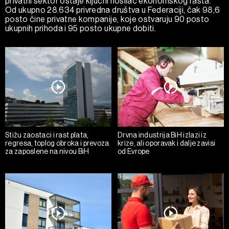
privatni sektor ostaje ključni nosilac ekonomskog rasta.
Od ukupno 28.634 privredna društva u Federaciji, čak 98,6
posto čine privatne kompanije, koje ostvaruju 90 posto
ukupnih prihoda i 95 posto ukupne dobiti.
Stižu zaostaci i rast plata,
Drvna industrija BiH izlazi iz
regresa, toplog obroka i prevoza
krize, ali oporavak i dalje zavisi
za zaposlene na nivou BiH
od Evrope