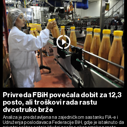
Privreda FBiH povećala dobit za 12,3
posto, ali troškovi rada rastu
dvostruko brže
Analiza je predstavljena na zajedničkom sastanku FIA-e i
Udruženja poslodavaca Federacije BiH, gdje je istaknuto da