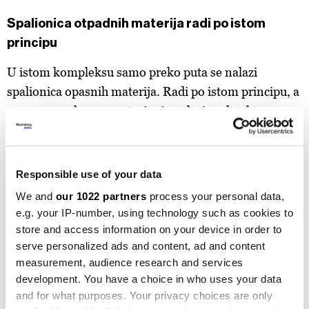
Spalionica otpadnih materija radi po istom
principu
U istom kompleksu samo preko puta se nalazi
spalionica opasnih materija. Radi po istom principu, a
na samom ulazu u postrojenje nalazi se detektor
radioaktivnih materija.
Spalionica industrijskog otpada sagorijeva oko 800
Responsible use of your data
vrsta opasnih materija. Ovdje najčešće stižu ulja iz
We and
our 1022 partners
process your personal data,
industrije, rastvarači, lakovi, ostaci iz industrije
e.g. your IP-number, using technology such as cookies to
vještačkih đubriva, farmaceutski i medicinski otpad.
store and access information on your device in order to
Sve te materije stižu u metalnim buradima, ne
serve personalized ads and content, ad and content
otvaraju se nego direktno idu na spaljivanje.
measurement, audience research and services
development. You have a choice in who uses your data
Oba postrojenja moraju zadovoljiti standarde životne
and for what purposes. Your privacy choices are only