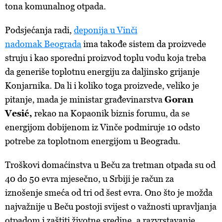
tona komunalnog otpada.
Podsjećanja radi,
deponija u Vinči
nadomak Beograda
ima takođe sistem da proizvede
struju i kao sporedni proizvod toplu vodu koja treba
da generiše toplotnu energiju za daljinsko grijanje
Konjarnika. Da li i koliko toga proizvede, veliko je
pitanje, mada je ministar građevinarstva
Goran
Vesić,
rekao na Kopaonik biznis forumu, da se
energijom dobijenom iz Vinče podmiruje 10 odsto
potrebe za toplotnom energijom u Beogradu.
Troškovi domaćinstva u Beču za tretman otpada su od
40 do 50 evra mjesečno, u Srbiji je račun za
iznošenje smeća od tri od šest evra. Ono što je možda
najvažnije u Beču postoji svijest o važnosti upravljanja
otpadom i zaštiti životne sredine, a razvrstavanje