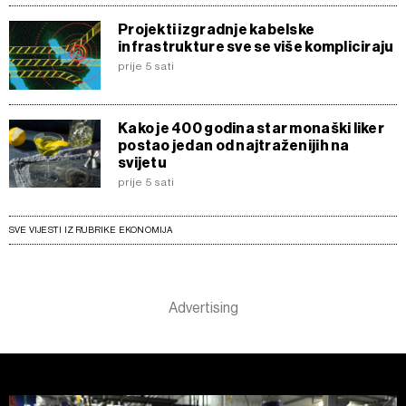
Projekti izgradnje kabelske
infrastrukture sve se više kompliciraju
prije 5 sati
Kako je 400 godina star monaški liker
postao jedan od najtraženijih na
svijetu
prije 5 sati
SVE VIJESTI IZ RUBRIKE EKONOMIJA