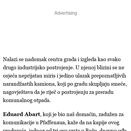
Nalazi se nadomak centra grada i izgleda kao svako
drugo industrijsko postrojenje. U njenoj blizini se ne
osjeća neprijatan miris i jedino ulazak prepoznatljivih
narandžastih kamiona, koji po gradu skupljaju smeće,
nagovještava da je riječ o postrojenju za preradu
komunalnog otpada.
Eduard Abart
, koji je bio naš domaćin, zadužen za
komunikacije u
Pfaffenaua,
kaže da na kapije ovog
preduzeća, jednog od tri ove vrste u Beču, dnevno uđe