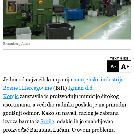
Bloomberg Adria
TEXT SIZE
-
+
Jedna
od najvećih kompanija
namjenske industrije
Bosne i Hercegovine
(BiH)
Igman d.d.
Konjic
zaustavila je proizvodnju municije širokog
asortimana, a veći dio radnika poslala je na prinudni
godišnji odmor. Kako su naveli, razlog je zabrana
izvoza baruta iz
Srbije
, odakle ih je snabdijevao
proizvođač Barutana Lučani. O ovom problemu