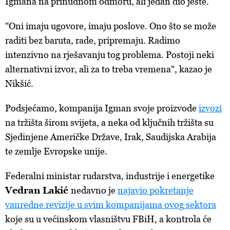
Igmana na prinudnom odmoru, ali jedan dio jeste.
"Oni imaju ugovore, imaju poslove. Ono što se može
raditi bez baruta, rade, pripremaju. Radimo
intenzivno na rješavanju tog problema. Postoji neki
alternativni izvor, ali za to treba vremena", kazao je
Nikšić.
Podsjećamo
, kompanija Igman svoje proizvode
izvozi
na
tržišta širom svijeta, a neka od ključnih tržišta su
Sjedinjene Američke Države, Irak, Saudijska Arabija
te zemlje Evropske unije.
Federalni
ministar rudarstva, industrije i energetike
Vedran Lakić
nedavno
je
najavio
pokretanje
vanredne
revizije
u
svim
kompanijama
ovog
sektora
koje
su u većinskom vlasništvu FBiH, a kontrola će