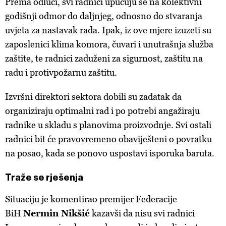
Prema
odluci, svi radnici upućuju se na kolektivni
godišnji odmor do daljnjeg, odnosno do stvaranja
uvjeta za nastavak rada. Ipak, iz ove mjere izuzeti su
zaposlenici klima komora, čuvari i unutrašnja služba
zaštite, te radnici zaduženi za sigurnost, zaštitu na
radu i protivpožarnu zaštitu.
Izvršni
direktori sektora dobili su zadatak da
organiziraju optimalni rad i po potrebi angažiraju
radnike u skladu s planovima proizvodnje. Svi ostali
radnici bit će pravovremeno obaviješteni o povratku
na posao, kada se ponovo uspostavi isporuka baruta.
Traže se rješenja
Situaciju
je komentirao premijer Federacije
BiH
Nermin Nikšić
kazavši
da nisu svi radnici