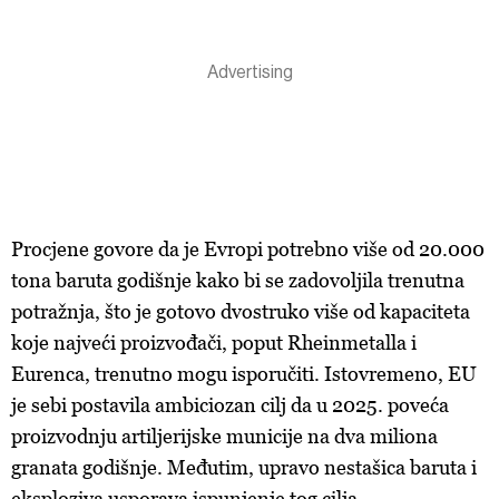
Procjene govore da je Evropi potrebno više od 20.000
tona baruta godišnje kako bi se zadovoljila trenutna
potražnja, što je gotovo dvostruko više od kapaciteta
koje najveći proizvođači, poput Rheinmetalla i
Eurenca, trenutno mogu isporučiti. Istovremeno, EU
je sebi postavila ambiciozan cilj da u 2025. poveća
proizvodnju artiljerijske municije na dva miliona
granata godišnje. Međutim, upravo nestašica baruta i
eksploziva usporava ispunjenje tog cilja.