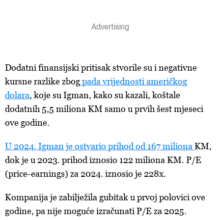
Dodatni
finansijski pritisak stvorile su i negativne
kursne razlike zbog
pada vrijednosti američkog
dolara
,
koje su Igman, kako su kazali, koštale
dodatnih 5,5 miliona KM samo u prvih šest mjeseci
ove godine.
U 2024. Igman je ostvario prihod od 167 miliona
KM
,
dok je u 2023. prihod iznosio 122 miliona KM. P/E
(price-earnings) za 2024. iznosio je 228x.
Kompanija je zabilježila gubitak u prvoj polovici ove
godine, pa nije moguće izračunati P/E za 2025.