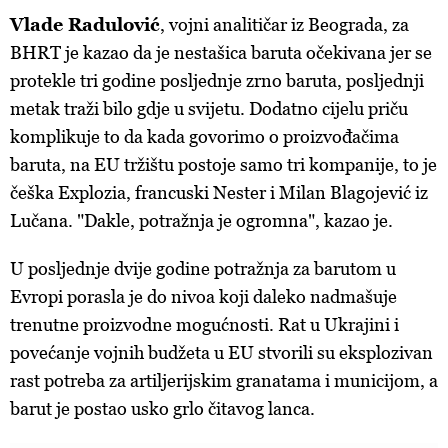
Vlade Radulović
,
vojni analitičar iz Beograda, za
BHRT je kazao da je nestašica baruta očekivana jer se
protekle tri godine posljednje zrno baruta, posljednji
metak traži bilo gdje u svijetu. Dodatno cijelu priču
komplikuje to da kada govorimo o proizvođačima
baruta, na EU tržištu postoje samo tri kompanije, to je
češka Explozia, francuski Nester i Milan Blagojević iz
Lučana. "Dakle, potražnja je ogromna", kazao je.
U posljednje dvije godine potražnja za barutom u
Evropi porasla je do nivoa koji daleko nadmašuje
trenutne proizvodne mogućnosti. Rat u Ukrajini i
povećanje vojnih budžeta u EU stvorili su eksplozivan
rast potreba za artiljerijskim granatama i municijom, a
barut je postao usko grlo čitavog lanca.