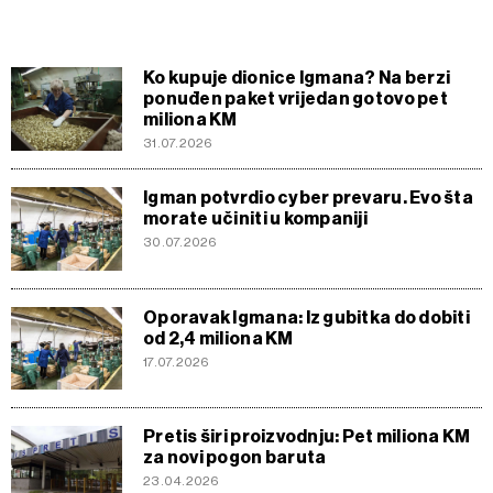
Ko kupuje dionice Igmana? Na berzi
ponuđen paket vrijedan gotovo pet
miliona KM
31.07.2026
Igman potvrdio cyber prevaru. Evo šta
morate učiniti u kompaniji
30.07.2026
Oporavak Igmana: Iz gubitka do dobiti
od 2,4 miliona KM
17.07.2026
Pretis širi proizvodnju: Pet miliona KM
za novi pogon baruta
23.04.2026