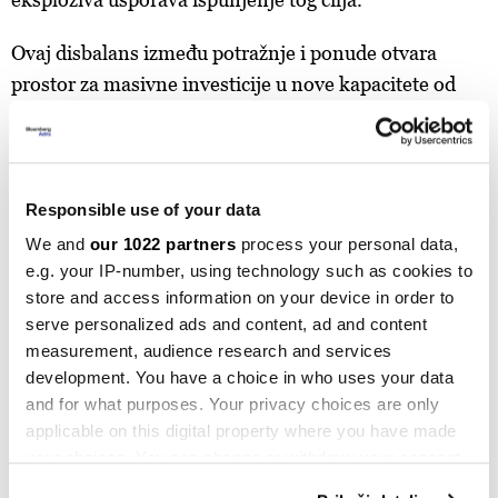
Ovaj disbalans između potražnje i ponude otvara
prostor za masivne investicije u nove kapacitete od
Francuske, gdje Eurenco širi proizvodnju, do Švedske
i Njemačke, koje grade nove fabrike TNT-a i
nitroceluloze. Ali i pored tih ulaganja, analitičari
upozoravaju da će tržište baruta ostati napeto i
Responsible use of your data
deficitarno najmanje do kraja decenije.
We and
our 1022 partners
process your personal data,
e.g. your IP-number, using technology such as cookies to
Direktor
Privrednog društva Igman d.d.
store and access information on your device in order to
Konjic
Adnan
Prevljak
ranije
je
donio
odluku da
serve personalized ads and content, ad and content
measurement, audience research and services
radnici koriste preostali dio godišnjeg odmora za
development. You have a choice in who uses your data
2025. godinu, počevši od 2. septembra nakon što je
and for what purposes. Your privacy choices are only
Vlada Srbije zabranila izvoz naoružanja i vojne
applicable on this digital property where you have made
opreme, što je izazvalo zastoj u isporuci baruta,
your choices. You can change or withdraw your consent
ključne sirovine za proizvodnju u konjičkom
any time from the Cookie Declaration or by clicking on