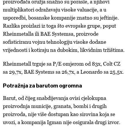
proizvođača oružja snažno su porasle, a njihovi
multiplikatori odražavaju visoke valuacije, a u
usporedbi, bosanske kompanije znatno su jeftinije.
Razlika proizlazi iz toga što evropske grupe, poput
Rheinmetalla ili BAE Systemsa, proizvode
sofisticiranu vojnu tehnologiju visoke dodane
vrijednosti i kotiraju na dubokim, likvidnim tržištima.
Rheinmetall trguje sa P/E omjerom od 83x, Colt CZ
sa 29,7x, BAE Systems sa 26,7x, a Leonardo sa 25,5x.
Potražnja za barutom ogromna
Barut, od
čijeg snabdijevanja ovisi cjelokupna
proizvodnja municije, granata, bombi i drugih
proizvoda, nije više dostupan kao sirovina koja se
uvozi, a kompanija Igman nije osigurala drugi izvor.