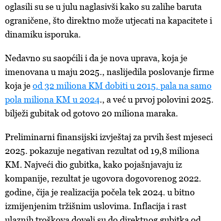
oglasili su se u julu naglasivši kako
su
zalihe baruta
ograničene, što direktno može utjecati na kapacitete i
dinamiku isporuka.
Nedavno
su saopćili i da je n
ova
uprava, koja je
imenovana u maju 2025., naslijedila poslovanje firme
koja je
od 32
miliona
KM
dobiti
u 2015.
pala
na
samo
pola
miliona
KM u 2024
., a
već u prvoj polovini 2025.
bilježi gubitak od gotovo 20 miliona maraka.
P
reliminarni finansijski izvještaj za prvih šest mjeseci
2025. pokazuje negativan rezultat od 19,8 miliona
KM. Najveći dio gubitka, kako pojašnjavaju iz
kompanije, rezultat je ugovora dogovorenog 2022.
godine, čija je realizacija počela tek 2024. u bitno
izmijenjenim tržišnim uslovima. Inflacija i rast
ulaznih troškova doveli su do direktnog gubitka od