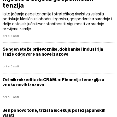
tenzija
Iako jačanje geoekonomije i strateškog rivalstva velesila
potiskuje klasičnu slobodnu trgovinu, gospodarska suradnja i
dalje ostaje ključni izvor stabilnosti i sigurnosti za srednje
razvijene zemlje.
prije 6 sati
Šengen steže prijevoznike, dok banke i industrija
traže odgovore na nove izazove
prije 6 sati
Od mikrokredita do CBAM-a: Finansije i energija u
znaku novih izazova
prije 6 sati
Jen ponovo tone, tržišta iščekuju potez japanskih
vlasti