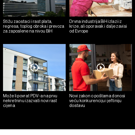
Stižu zaostaci i rast plata,
Drvna industrija BiH izlazi iz
regresa, toplog obroka i prevoza
krize, ali oporavak i dalje zavisi
za zaposlene na nivou BiH
od Evrope
Može li povrat PDV-a na prvu
Novi zakon o poštama donosi
nekretninu izazvati novi rast
veću konkurenciju i jeftiniju
cijena
dostavu