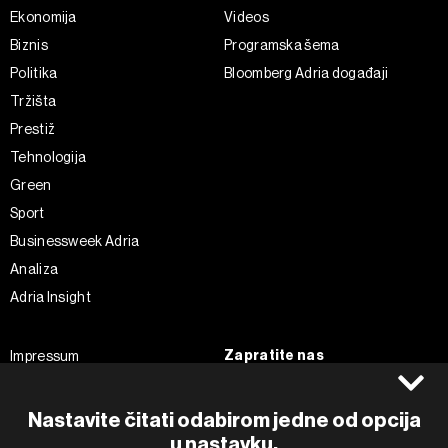
Ekonomija
Videos
Biznis
Programska šema
Politika
Bloomberg Adria događaji
Tržišta
Prestiž
Tehnologija
Green
Sport
Businessweek Adria
Analiza
Adria Insight
Zapratite nas
Impressum
Politika kolačića
Facebook
Pravila privatnosti
Instagram
Nastavite čitati odabirom jedne od opcija
u nastavku.
Uvjeti korištenja
Twitter