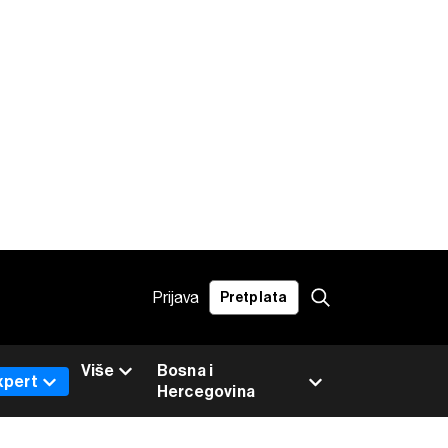
Prijava
Pretplata
Više
Bosna i
xpert
Hercegovina