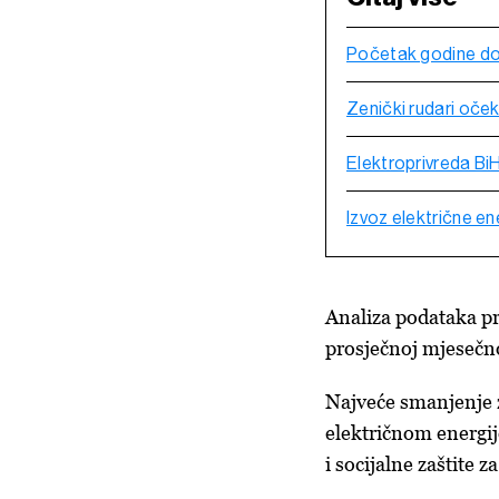
Početak godine doni
Zenički rudari oček
Elektroprivreda BiH
Izvoz električne en
Analiza podataka p
prosječnoj mjesečno
Najveće smanjenje z
električnom energij
i socijalne zaštite z