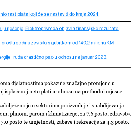
o rast plata koji će se nastaviti do kraja 2024.
uju rješenje, Elektroprivreda objavila finansijske rezultate
 prošlu godinu završila s gubitkom od 140,2 miliona KM
ergije i ruda drastično pao u odnosu na januar 2023.
rema djelatnostima pokazuje značajne promjene u
j isplaćenoj neto plati u odnosu na prethodni mjesec.
abilježeno je u sektorima proizvodnje i snabdijevanja
om, plinom, parom i klimatizacije, za 7,6 posto, zdravstv
a 7,0 posto te umjetnosti, zabave i rekreacije za 4,3 posto.