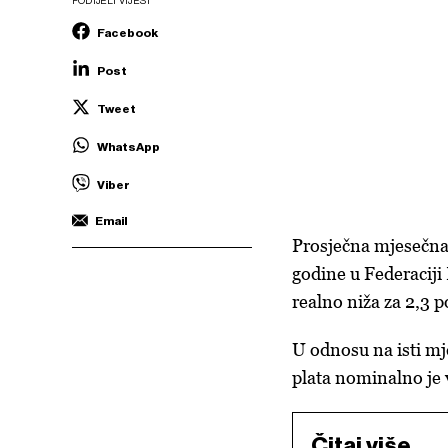
PODIJELI VIJEST
Facebook
Post
Tweet
WhatsApp
Viber
Email
Prosječna mjesečna
godine u Federaciji 
realno niža za 2,3 
U odnosu na isti mj
plata nominalno je v
Čitaj više