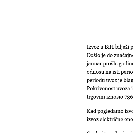
Izvoz u BiH bilježi
Došlo je do značajn
januar prošle godin
odnosu na isti peri
periodu uvoz je blag
Pokrivenost uvoza iz
trgovini iznosio 73
Kad pogledamo izvoz
izvoz električne en