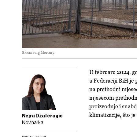
Bloomberg Mercury
U februaru 2024. go
u Federaciji BiH je
na prethodni mjesec,
mjesecom prethodne
proizvodnje i snabd
klimatizacije, što j
Nejra Džaferagić
Novinarka