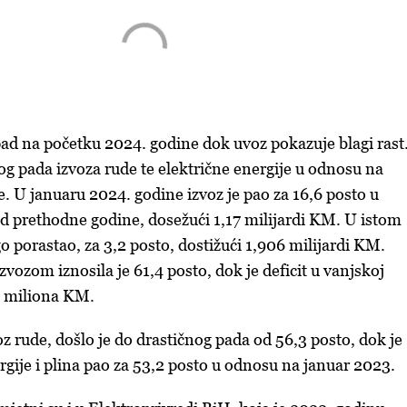
 pad na početku 2024. godine dok uvoz pokazuje blagi rast
og pada izvoza rude te električne energije u odnosu na
e. U januaru 2024. godine izvoz je pao za 16,6 posto u
od prethodne godine, dosežući 1,17 milijardi KM. U istom
o porastao, za 3,2 posto, dostižući 1,906 milijardi KM.
vozom iznosila je 61,4 posto, dok je deficit u vanjskoj
6 miliona KM.
 rude, došlo je do drastičnog pada od 56,3 posto, dok je
ergije i plina pao za 53,2 posto u odnosu na januar 2023.