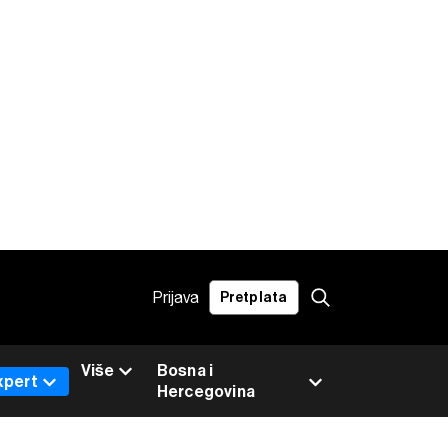
Prijava
Pretplata
Više
Bosna i
xpert
Hercegovina