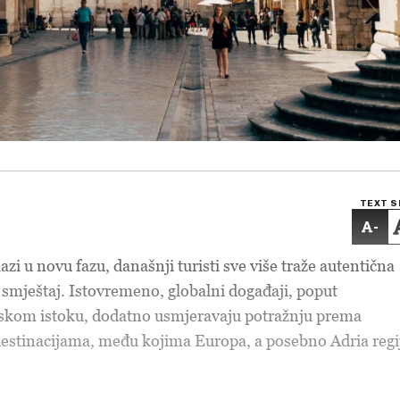
TEXT S
-
azi u novu fazu
, današnji turisti sve više traže autentična
 smještaj. Istovremeno, globalni događaji, poput
liskom istoku, dodatno usmjeravaju potražnju prema
 destinacijama, među kojima Europa, a posebno Adria regi