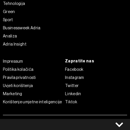
Tehnologija
Green
Sport
Businessweek Adria
Analiza
Adria Insight
Zapratite nas
Impressum
Politika kolačića
Facebook
Pravila privatnosti
Instagram
Uvjeti korištenja
Twitter
Marketing
Linkedin
Korištenje umjetne inteligencije
Tiktok
©2022 - 2026 Bloomberg L.P. All Rights Reserved. BLOOMBERG and
the BLOOMBERG logo are registered trademarks and service marks of