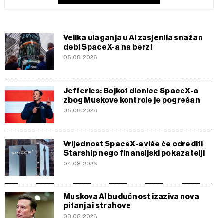
Velika ulaganja u AI zasjenila snažan
debi SpaceX-a na berzi
05.08.2026
Jefferies: Bojkot dionice SpaceX-a
zbog Muskove kontrole je pogrešan
05.08.2026
Vrijednost SpaceX-a više će odrediti
Starship nego finansijski pokazatelji
04.08.2026
Muskova AI budućnost izaziva nova
pitanja i strahove
03.08.2026