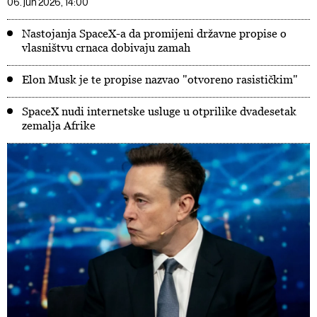
06. jun 2026, 14:00
Nastojanja SpaceX-a da promijeni državne propise o
vlasništvu crnaca dobivaju zamah
Elon Musk je te propise nazvao "otvoreno rasističkim"
SpaceX nudi internetske usluge u otprilike dvadesetak
zemalja Afrike