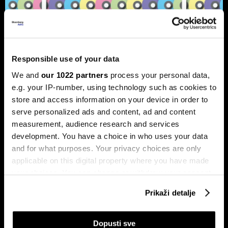
Responsible use of your data
Bloomberg Adria Top 25: Kompanije
We and
our 1022 partners
process your personal data,
koje su obilježile 2025. godinu
e.g. your IP-number, using technology such as cookies to
store and access information on your device in order to
Pronašli smo 25 kompanija iz regije koje su ostavile najveći
trag u 2025. godini.
serve personalized ads and content, ad and content
measurement, audience research and services
development. You have a choice in who uses your data
and for what purposes. Your privacy choices are only
applicable on this digital property where you have made
your choices. You can change or withdraw your consent
any time from the Cookie Declaration or by clicking on
Prikaži detalje
the Privacy trigger icon.
BYD vodi u globalnoj utrci za
Ljudi koji su obilježili 2024. i
If you allow, we would also like to:
Dopusti sve
izradu jeftinijih električnih vozila
utjecat će na 2025. godinu