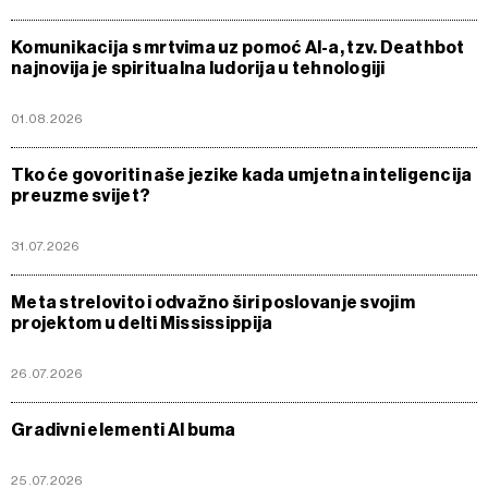
Komunikacija s mrtvima uz pomoć AI-a, tzv. Deathbot
najnovija je spiritualna ludorija u tehnologiji
01.08.2026
Tko će govoriti naše jezike kada umjetna inteligencija
preuzme svijet?
31.07.2026
Meta strelovito i odvažno širi poslovanje svojim
projektom u delti Mississippija
26.07.2026
Gradivni elementi AI buma
25.07.2026