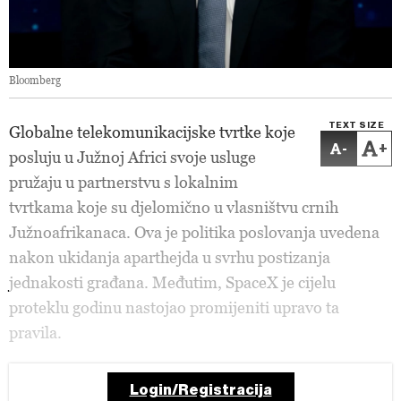
Bloomberg
TEXT SIZE
Globalne telekomunikacijske tvrtke koje
-
+
posluju u Južnoj Africi svoje usluge
pružaju u partnerstvu s lokalnim
tvrtkama koje su djelomično u vlasništvu crnih
Južnoafrikanaca. Ova je politika poslovanja uvedena
nakon ukidanja aparthejda u svrhu postizanja
jednakosti građana. Međutim, SpaceX je cijelu
proteklu godinu nastojao promijeniti upravo ta
pravila.
Login/Registracija