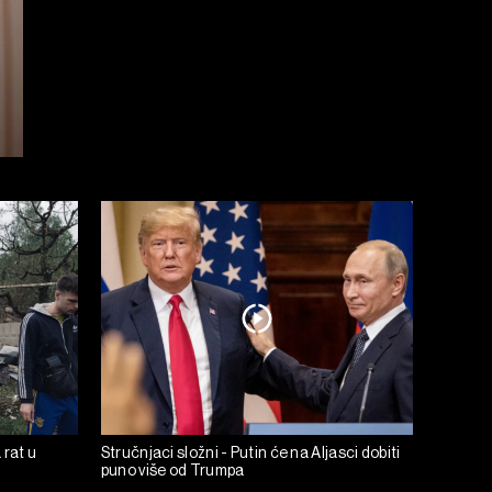
 rat u
Stručnjaci složni - Putin će na Aljasci dobiti
puno više od Trumpa