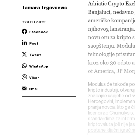
Adriatic Crypto Exc
Tamara Trgovčević
Banjaluci, nedavno 
američke kompanije
PODIJELI VIJEST
njihovog lansiranja.
Facebook
novu eru za kripto 
Post
saopštenju. Modulus
tehnologije prisuta
Tweet
kroz oko 30 odsto a
WhatsApp
of America, JP Morg
Viber
Modulus će takođe pomo
Email
kripto industriji, otva
značajne uspjehe od sv
Hercegovini, implemen
pranja novca, što ga čin
licencirao Chainalysis
standardima za inform
kriptovaluta još nije ja
postane ključni igrač n