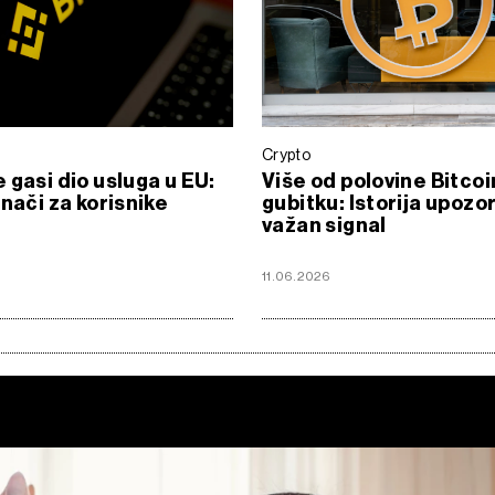
Crypto
 gasi dio usluga u EU:
Više od polovine Bitcoi
znači za korisnike
gubitku: Istorija upozo
važan signal
6
11.06.2026