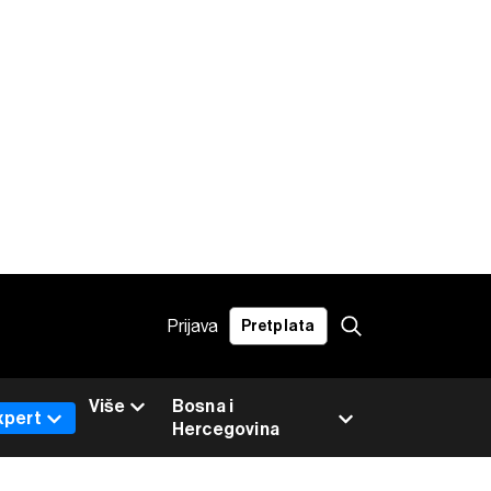
Prijava
Pretplata
Više
Bosna i
xpert
Hercegovina