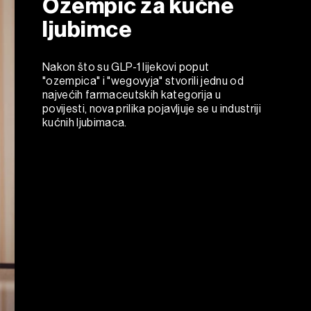
Ozempic za kućne
ljubimce
Nakon što su GLP-1 lijekovi poput
"ozempica" i "wegovyja" stvorili jednu od
najvećih farmaceutskih kategorija u
povijesti, nova prilika pojavljuje se u industriji
kućnih ljubimaca.