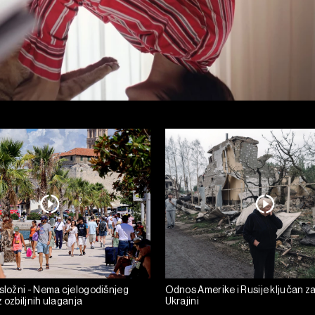
 složni - Nema cjelogodišnjeg
Odnos Amerike i Rusije ključan za
 ozbiljnih ulaganja
Ukrajini