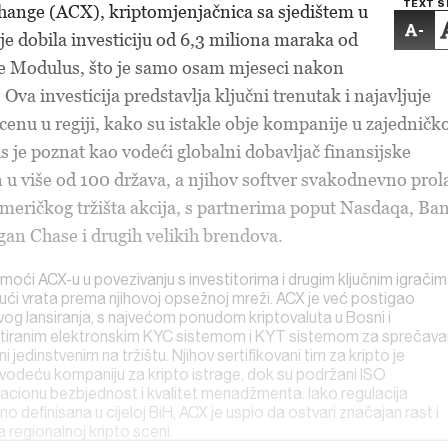
TEXT S
hange (ACX), kriptomjenjačnica sa sjedištem u
-
je dobila investiciju od 6,3 miliona maraka od
 Modulus, što je samo osam mjeseci nakon
 Ova investicija predstavlja ključni trenutak i najavljuje
scenu u regiji, kako su istakle obje kompanije u zajednič
 je poznat kao vodeći globalni dobavljač finansijske
n u više od 100 država, a njihov softver svakodnevno prol
meričkog tržišta akcija, s partnerima poput Nasdaqa, Ba
an Chase i drugih velikih brendova.
ći ACX-u u povezivanju s investitorima i drugim ključnim igračim
rajući vrata prema njihovoj opsežnoj mreži. ACX je već postigao
og lansiranja, s najvećom ponudom kriptovaluta u Bosni i
tiranim elektronskim KYC sistemom i KYT sistemom za sprečava
i jedinstvenim na tržištu. Njihov sertifikovani tim za kripto je
, vodeću kompaniju za kripto istrage, dok su podržani ISO
acionu bezbjednost i kvalitet menadžmenta.
Iako regulacija
sno definisana u cijeloj BiH, ACX je uspio da ostvari značajan rast i
a regionalnoj kripto sceni.