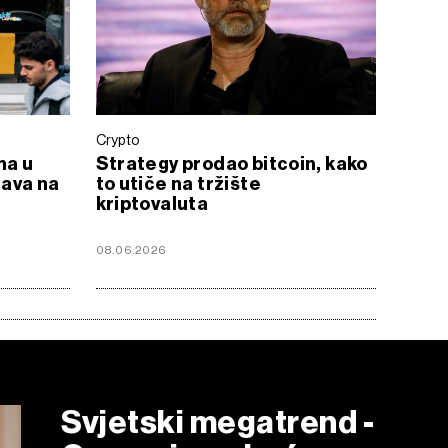
Crypto
na u
Strategy prodao bitcoin, kako
rava na
to utiče na tržište
kriptovaluta
08.06.2026
Svjetski megatrend -