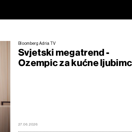
Bloomberg Adria TV
Svjetski megatrend -
Ozempic za kućne ljubim
27.06.2026