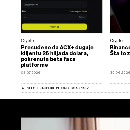
Crypto
Crypto
Presuđeno da ACX+ duguje
Binance
klijentu 26 hiljada dolara,
Šta to 
pokrenuta beta faza
platforme
08.07.2026
30.06.202
SVE VIJESTI IZ RUBRIKE BLOOMBERG ADRIA TV