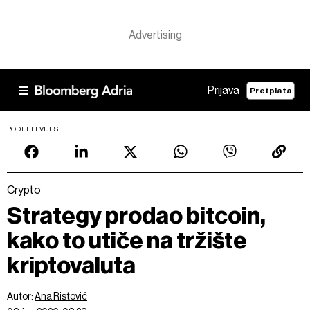
Prijava
Pretplata
PODIJELI VIJEST
Crypto
Strategy prodao bitcoin,
kako to utiče na tržište
kriptovaluta
Autor:
Ana Ristović