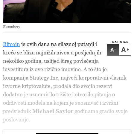
Bloomberg
TEXT SIZE
Bitcoin
je ovih dana na silaznoj putanji i
-
+
kreće se blizu najnižih nivoa u posljednjih
nekoliko godina, uslijed šireg povlačenja
investitora iz ove rizične imovine. A to što je
kompanija Strategy Inc, najveći korporativni vlasnik
izvorne kriptovalute, prodala dio svojih rezervi
dodatno je uznemirilo tržište i otvorilo pitanja o
održivosti modela na kojem je suosnivač i izvršni
predsjednik
Michael Saylor
godinama gradio svoje
poslovanje.