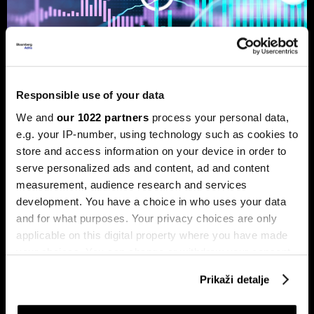
Responsible use of your data
We and
our 1022 partners
process your personal data,
Ljeto na burzama: Psihologija
e.g. your IP-number, using technology such as cookies to
ulagača kao najveći neprijatelj
store and access information on your device in order to
Povijesni podaci pokazuju da su lipanj i srpanj mjeseci s
serve personalized ads and content, ad and content
najmanjom volatilnošću na burzama.
measurement, audience research and services
development. You have a choice in who uses your data
and for what purposes. Your privacy choices are only
applicable on this digital property where you have made
your choices. You can change or withdraw your consent
any time from the Cookie Declaration or by clicking on
Prikaži detalje
the Privacy trigger icon.