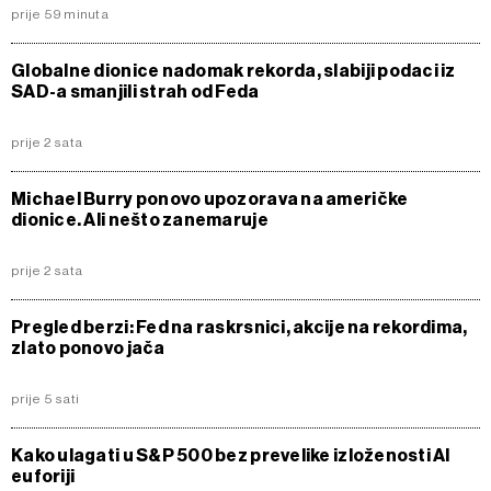
prije 59 minuta
Globalne dionice nadomak rekorda, slabiji podaci iz
SAD-a smanjili strah od Feda
prije 2 sata
Michael Burry ponovo upozorava na američke
dionice. Ali nešto zanemaruje
prije 2 sata
Pregled berzi: Fed na raskrsnici, akcije na rekordima,
zlato ponovo jača
prije 5 sati
Kako ulagati u S&P 500 bez prevelike izloženosti AI
euforiji