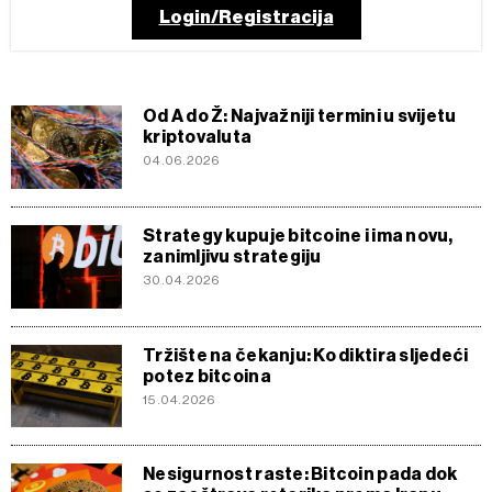
Login/Registracija
Od A do Ž: Najvažniji termini u svijetu
kriptovaluta
04.06.2026
Strategy kupuje bitcoine i ima novu,
zanimljivu strategiju
30.04.2026
Tržište na čekanju: Ko diktira sljedeći
potez bitcoina
15.04.2026
Nesigurnost raste: Bitcoin pada dok