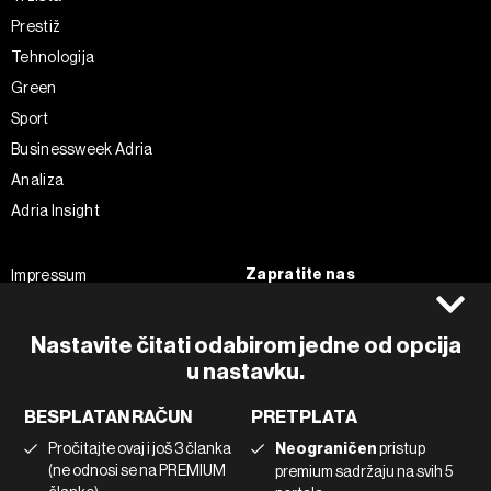
Prestiž
Tehnologija
Green
Sport
Businessweek Adria
Analiza
Adria Insight
Zapratite nas
Impressum
Politika kolačića
Facebook
Pravila privatnosti
Instagram
Nastavite čitati odabirom jedne od opcija
Uvjeti korištenja
u nastavku.
Twitter
Marketing
Linkedin
BESPLATAN RAČUN
PRETPLATA
Korištenje umjetne inteligencije
Tiktok
Pročitajte ovaj i još 3 članka
Neograničen
pristup
(ne odnosi se na PREMIUM
premium sadržaju na svih 5