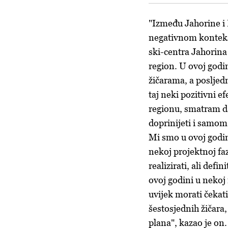
"Između Jahorine i 
negativnom kontekst
ski-centra Jahorina 
region. U ovoj godin
žičarama, a posljedn
taj neki pozitivni e
regionu, smatram da
doprinijeti i samom 
Mi smo u ovoj godini
nekoj projektnoj fa
realizirati, ali defi
ovoj godini u nekoj r
uvijek morati čekati
šestosjednih žičara
plana", kazao je on.