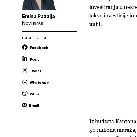
investiranju u nek
takve investicije i
Emina Pazalja
Novinarka
uniji.
PODIJELI VIJEST
Facebook
Post
Tweet
WhatsApp
Viber
Email
Iz budžeta Kantona S
50 miliona maraka, n