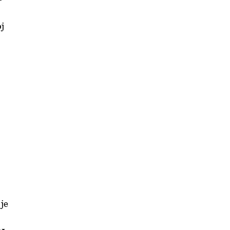
oj
 je