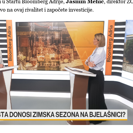
i u Startu Bloomberg Adrije,
Jasmin Mehić
, direktor Z
o na ovaj rivalitet i započete investicije.