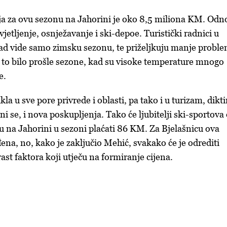
ija za ovu sezonu na Jahorini je oko 8,5 miliona KM. Odn
vjetljenje, osnježavanje i ski-depoe. Turistički radnici u
ad vide samo zimsku sezonu, te priželjkuju manje probl
 to bilo prošle sezone, kad su visoke temperature mnogo
je.
kla u sve pore privrede i oblasti, pa tako i u turizam, dikti
ni se, i nova poskupljenja. Tako će ljubitelji ski-sportova
 na Jahorini u sezoni plaćati 86 KM. Za Bjelašnicu ova
đena, no, kako je zaključio Mehić, svakako će je odrediti
rast faktora koji utječu na formiranje cijena.