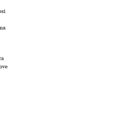
osi
ema
ra
 ove