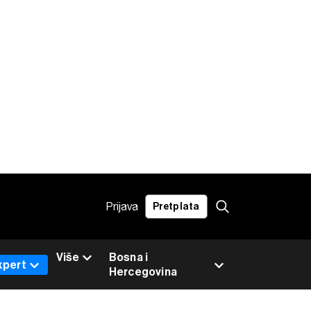
Prijava
Pretplata
Više
Bosna i
xpert
Hercegovina