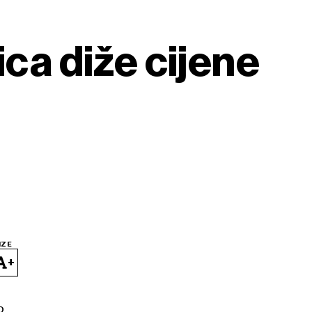
ica diže cijene
IZE
+
o