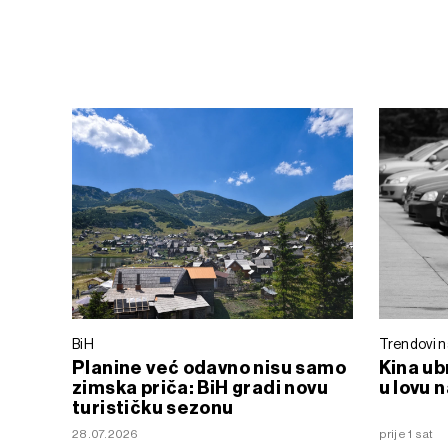
BiH
Trendovi n
Planine već odavno nisu samo
Kina ub
zimska priča: BiH gradi novu
u lovu 
turističku sezonu
28.07.2026
prije 1 sat