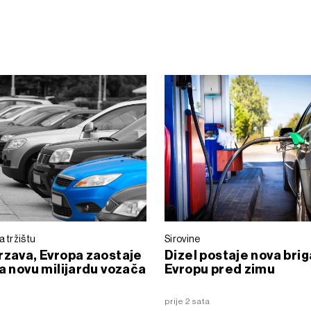
a tržištu
Sirovine
rzava, Evropa zaostaje
Dizel postaje nova brig
na novu milijardu vozača
Evropu pred zimu
prije 2 sata