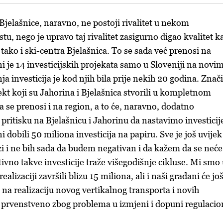
Bjelašnice, naravno, ne postoji rivalitet u nekom
u, nego je upravo taj rivalitet zasigurno digao kvalitet k
tako i ski-centra Bjelašnica. To se sada već prenosi na
i je 14 investicijskih projekata samo u Sloveniji na novi
ja investicija je kod njih bila prije nekih 20 godina. Znači
fekt koji su Jahorina i Bjelašnica stvorili u kompletnom
 se prenosi i na region, a to će, naravno, dodatno
pritisku na Bjelašnicu i Jahorinu da nastavimo investicij
 dobili 50 miliona investicija na papiru. Sve je još uvijek
zi i ne bih sada da budem negativan i da kažem da se neće
nitivno takve investicije traže višegodišnje cikluse. Mi smo
ealizaciji završili blizu 15 miliona, ali i naši građani će jo
 na realizaciju novog vertikalnog transporta i novih
, prvenstveno zbog problema u izmjeni i dopuni regulaci