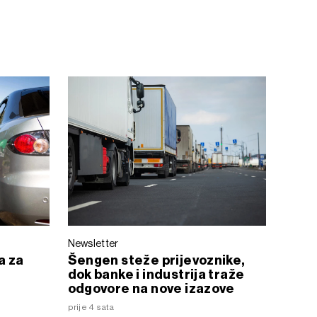
Newsletter
a za
Šengen steže prijevoznike,
dok banke i industrija traže
odgovore na nove izazove
prije 4 sata