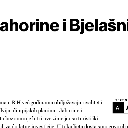
ahorine i Bjelašn
TEXT S
a u BiH već godinama obilježavaju rivalitet i
-
viju olimpijskih planina - Jahorine i
to bez sumnje biti i ove zime jer su turistički
tili za dodatne investicije. U toku ljeta dosta smo govorili 