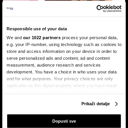
Banke traže veći limit za potrošačke
kredite: Prag od 50.000 KM prenizak
Responsible use of your data
Banke u Bosni i Hercegovini (BiH) traže povećanje limita za
We and
our 1022 partners
process your personal data,
potrošačke, odnosno nenamjenske kredite sa sadašnjih
50.000 KM, tvrdeći da taj prag više ne odgovara rastu
e.g. your IP-number, using technology such as cookies to
plata i životnih troškova.
store and access information on your device in order to
serve personalized ads and content, ad and content
measurement, audience research and services
development. You have a choice in who uses your data
and for what purposes. Your privacy choices are only
applicable on this digital property where you have made
your choices. You can change or withdraw your consent
any time from the Cookie Declaration or by clicking on
Prikaži detalje
the Privacy trigger icon.
Transakcije u sekundi: Instant
BiH ulazi u eru instant plaćanja:
plaćanja sada dostupna
Transferi do 5.000 KM za svega
klijentima četiri banke u BiH
10 sekundi
If you allow, we would also like to:
Dopusti sve
Collect information about your geographical