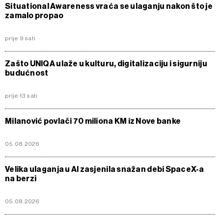
Situational Awareness vraća se ulaganju nakon što je
zamalo propao
prije 9 sati
Zašto UNIQA ulaže u kulturu, digitalizaciju i sigurniju
budućnost
prije 13 sati
Milanović povlači 70 miliona KM iz Nove banke
05.08.2026
Velika ulaganja u AI zasjenila snažan debi SpaceX-a
na berzi
05.08.2026