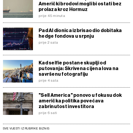
Američki brodovi mogli bi ostati bez
prolaza kroz Hormuz
prije 45 minuta
Pad AI dionica izbrisao dio dobitaka
hedge fondova u srpnju
prije 2 sata
Kad selfie postane skuplji od
putovanja: Skrivena cijena lova na
savršenu fotografiju
prije 4 sata
"Sell America" ponovo u fokusu dok
američka politika povećava
zabrinutost investitora
prije 6 sati
SVE VIJESTI IZ RUBRIKE BIZNIS