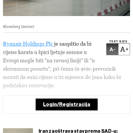
Bloomberg Mercury
TEXT SIZE
Ryanair Holdings Plc
je saopštio da bi
-
+
cijene karata u špici ljetnje sezone u
Evropi mogle biti "na ravnoj liniji" ili "u
skromnom porastu", pri čemu će avio-prevoznik
morati da snizi cijene u tri mjeseca do juna kako bi
podstakao rezervacije.
Login/Registracija
Iran zaoštrava stav prema SAD-u: