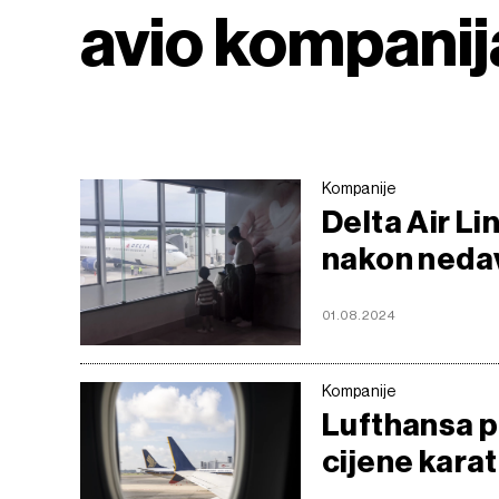
avio kompanij
Kompanije
Delta Air Li
nakon neda
01.08.2024
Kompanije
Lufthansa p
cijene kara