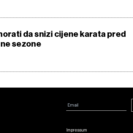
orati da snizi cijene karata pred
tne sezone
Impressum