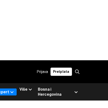
Prijava
Pretplata
Više
Bosna i
xpert
Hercegovina