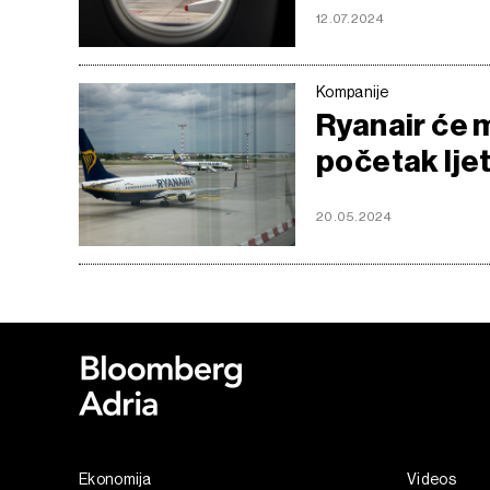
12.07.2024
Kompanije
Ryanair će m
početak lje
20.05.2024
Ekonomija
Videos