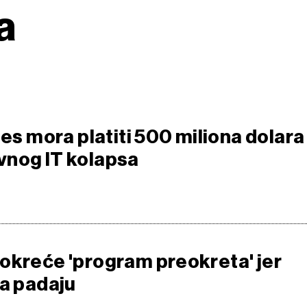
a
nes mora platiti 500 miliona dolara
vnog IT kolapsa
okreće 'program preokreta' jer
ta padaju