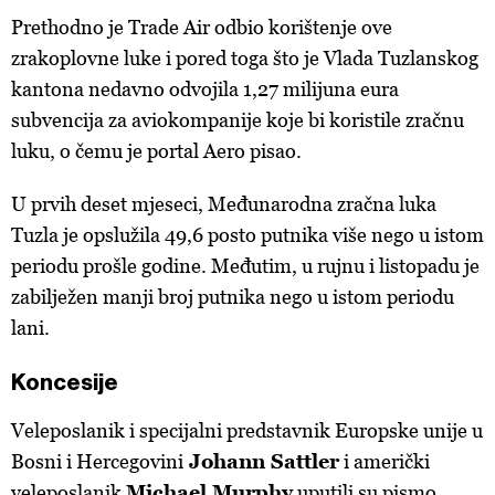
Prethodno je Trade Air odbio korištenje ove
zrakoplovne luke i pored toga što je Vlada Tuzlanskog
kantona nedavno odvojila 1,27 milijuna eura
subvencija za aviokompanije koje bi koristile zračnu
luku, o čemu je portal Aero pisao.
U prvih deset mjeseci, Međunarodna zračna luka
Tuzla je opslužila 49,6 posto putnika više nego u istom
periodu prošle godine. Međutim, u rujnu i listopadu je
zabilježen manji broj putnika nego u istom periodu
lani.
Koncesije
Veleposlanik i specijalni predstavnik Europske unije u
Bosni i Hercegovini
Johann Sattler
i američki
veleposlanik
Michael Murphy
uputili su pismo