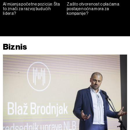
AI mijenja početne pozicije: Šta
Zašto otvorenost o plaćama
to znači za razvoj budućih
postaje noćna mora za
lidera?
kompanije?
Biznis