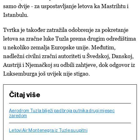
samo dvije - za uspostavljanje letova ka Mastrihtu i
Istanbulu.
Tvrtka je također zatražila odobrenje za pokretanje
letova sa zračne luke Tuzla prema drugim odredištima
u nekoliko zemalja Europske unije. Međutim,
nadležni civilni zračni autoriteti u Švedskoj, Danskoj,
Austriji i Njemačkoj su odbili zahtjeve, dok odgovor iz
Luksemburga još uvijek nije stigao.
Čitaj više
Aerodrom Tuzla bilježi pad broja putnika drugi mjesec
zaredom
Letovi Air Montenegra iz Tuzle su upitni