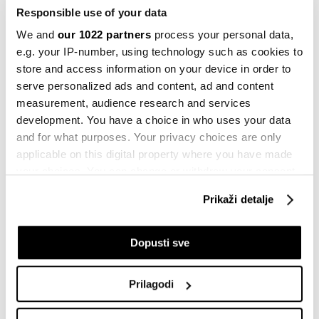
i prelijevanja, nužno je dati javne resurse, a zračne
Responsible use of your data
luke to jesu, u koncesiju", dodao je ekonomista
Matej
We and
our 1022 partners
process your personal data,
Živković
.
e.g. your IP-number, using technology such as cookies to
store and access information on your device in order to
serve personalized ads and content, ad and content
MEĐUNARODNI AERODROM TUZLA
AIR MONTENEGRO
measurement, audience research and services
ZRAČNI PROMET
KONCESIJA
development. You have a choice in who uses your data
and for what purposes. Your privacy choices are only
applicable on this digital property where you have made
your choices. You can change or withdraw your consent
any time from the Cookie Declaration or by clicking on
Iran zaoštrava stav prema SAD-u:
Prikaži detalje
the Privacy trigger icon.
Američki brodovi mogli bi ostati bez
prolaza kroz Hormuz
prije 8 sati
If you allow, we would also like to:
Dopusti sve
Collect information about your geographical
Pad AI dionica izbrisao dio dobitaka
location which can be accurate to within several
Prilagodi
hedge fondova u srpnju
meters
prije 10 sati
Identify your device by actively scanning it for