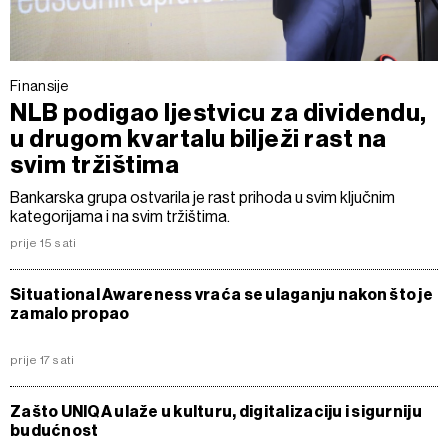
Finansije
NLB podigao ljestvicu za dividendu,
u drugom kvartalu bilježi rast na
svim tržištima
Bankarska grupa ostvarila je rast prihoda u svim ključnim
kategorijama i na svim tržištima.
prije 15 sati
Situational Awareness vraća se ulaganju nakon što je
zamalo propao
prije 17 sati
Zašto UNIQA ulaže u kulturu, digitalizaciju i sigurniju
budućnost