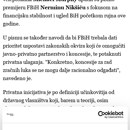
premijeru FBiH
Nerminu Nikšiću
s fokusom na
financijsku stabilnost i ugled BiH početkom rujna ove
godine.
U pismu se također navodi da bi FBiH trebala dati
prioritet uspostavi zakonskih okvira koji će omogućiti
javno-privatno partnerstvo i koncesije, te potaknuti
privatna ulaganja. "Konkretno, koncesije za rad
zračnih luka se ne mogu dalje racionalno odgađati",
navedeno je.
Privatna inicijativa je po definiciji učinkovitija od
državnog vlasništva koji, barem u teoriji, osim
ekonomskih ima i socijalne ciljeve kao dio agende.
"Ako je cilj ove resurse učiniti funkcionalnijim, firme
učinkovitijim, a potom i ostvariti efekte multiplikacije