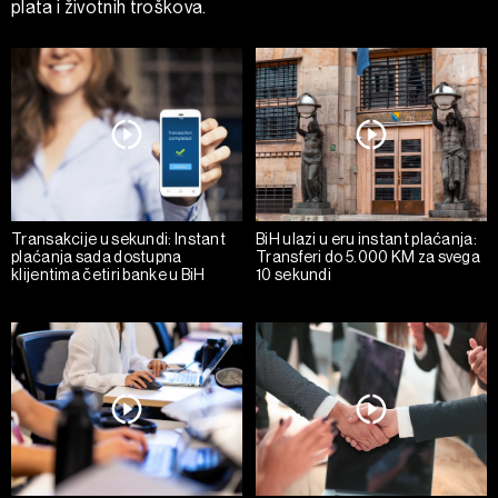
plata i životnih troškova.
Transakcije u sekundi: Instant
BiH ulazi u eru instant plaćanja:
plaćanja sada dostupna
Transferi do 5.000 KM za svega
klijentima četiri banke u BiH
10 sekundi