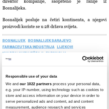
direktor kompanije, saopšteno je ranije iz
Bosnalijeka.
Bosnalijek posluje na četiri kontinenta, a njegovi
proizvodi koriste se u 28 država svijeta.
BOSNALIJEK
BOSNALIJEK SARAJEVO
FARMACEUTSKA INDUSTRIJA
LIJEKOVI
KVARTALNI IZVJEŠTAJI
FARMACIJA
Responsible use of your data
Bosnalijek isplaćuje 1,10 KM dividende
We and
our 1022 partners
process your personal data,
po dionici
e.g. your IP-number, using technology such as cookies to
10.04.2026
store and access information on your device in order to
serve personalized ads and content, ad and content
measurement, audience research and services