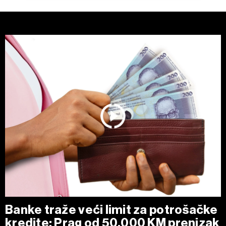
o vašim pravima pročitajte u našoj
Politici privatnosti
, a
o kolačićima i drugim sličnim tehnologijama u
Politici
kolačića
. Kolačiće u bilo kojem trenutku možete ponovno
ažurirati klikom na „Prikaži detalje“. Privolu možete u bilo
kojem trenutku povući bez negativnih posljedica.
Banke traže veći limit za potrošačke
kredite: Prag od 50.000 KM prenizak