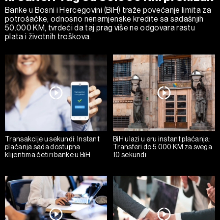
Banke u Bosni i Hercegovini (BiH) traže povećanje limita za
potrošačke, odnosno nenamjenske kredite sa sadašnjih
50.000 KM, tvrdeći da taj prag više ne odgovara rastu
plata i životnih troškova.
Transakcije u sekundi: Instant
BiH ulazi u eru instant plaćanja:
plaćanja sada dostupna
Transferi do 5.000 KM za svega
klijentima četiri banke u BiH
10 sekundi