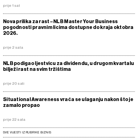
prije 1 sat
Nova prilika za rast – NLB Master Your Business
pogodnosti pravnim licima dostupne do kraja oktobra
2026.
prije 2 sata
NLB podigao ljestvicu za dividendu, u drugom kvartalu
bilježi rast na svim tržištima
prije 20 sati
Situational Awareness vraća se ulaganju nakon što je
zamalo propao
prije 22 sata
SVE VIJESTI IZ RUBRIKE BIZNIS