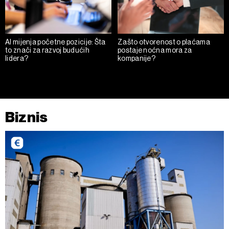
AI mijenja početne pozicije: Šta
Zašto otvorenost o plaćama
to znači za razvoj budućih
postaje noćna mora za
lidera?
kompanije?
Biznis