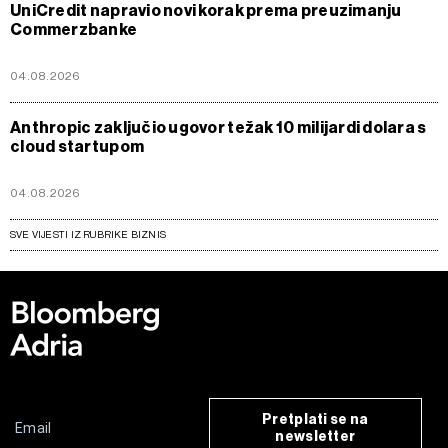
UniCredit napravio novi korak prema preuzimanju
Commerzbanke
04.08.2026
Anthropic zaključio ugovor težak 10 milijardi dolara s
cloud startupom
04.08.2026
SVE VIJESTI IZ RUBRIKE BIZNIS
Pretplati se na
newsletter