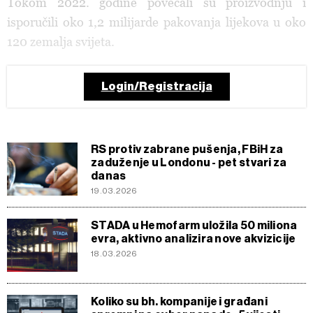
Tokom 2022. godine povećali su proizvodnju i
isporučili oko 1,2 milijarde pakovanja lijekova u oko
120 zemalja svijeta.
Login/Registracija
RS protiv zabrane pušenja, FBiH za
zaduženje u Londonu - pet stvari za
danas
19.03.2026
STADA u Hemofarm uložila 50 miliona
evra, aktivno analizira nove akvizicije
18.03.2026
Koliko su bh. kompanije i građani