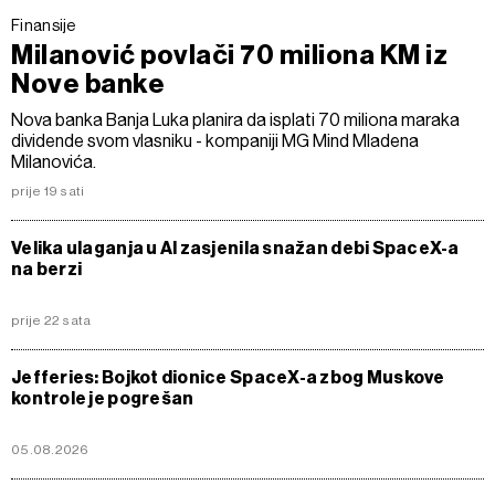
Finansije
Milanović povlači 70 miliona KM iz
Nove banke
Nova banka Banja Luka planira da isplati 70 miliona maraka
dividende svom vlasniku - kompaniji MG Mind Mladena
Milanovića.
prije 19 sati
Velika ulaganja u AI zasjenila snažan debi SpaceX-a
na berzi
prije 22 sata
Jefferies: Bojkot dionice SpaceX-a zbog Muskove
kontrole je pogrešan
05.08.2026