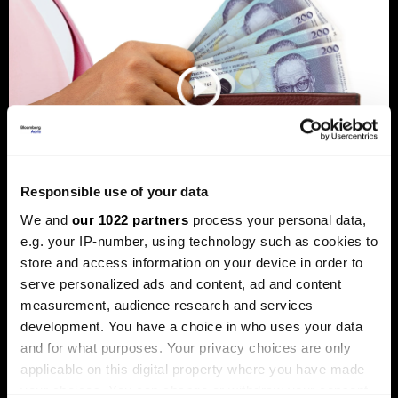
Responsible use of your data
We and
our 1022 partners
process your personal data,
e.g. your IP-number, using technology such as cookies to
Banke traže veći limit za potrošačke
store and access information on your device in order to
kredite: Prag od 50.000 KM prenizak
serve personalized ads and content, ad and content
Banke u Bosni i Hercegovini (BiH) traže povećanje limita za
measurement, audience research and services
potrošačke, odnosno nenamjenske kredite sa sadašnjih
development. You have a choice in who uses your data
50.000 KM, tvrdeći da taj prag više ne odgovara rastu
plata i životnih troškova.
and for what purposes. Your privacy choices are only
applicable on this digital property where you have made
your choices. You can change or withdraw your consent