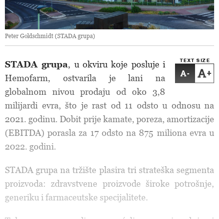
Peter Goldschmidt (STADA grupa)
TEXT SIZE
STADA grupa
, u okviru koje posluje i
-
+
Hemofarm, ostvarila je lani na
globalnom nivou prodaju od oko 3,8
milijardi evra, što je rast od 11 odsto u odnosu na
2021. godinu. Dobit prije kamate, poreza, amortizacije
(EBITDA) porasla za 17 odsto na 875 miliona evra u
2022. godini.
STADA grupa na tržište plasira tri strateška segmenta
proizvoda: zdravstvene proizvode široke potrošnje,
generiku i farmaceutske specijalitete.