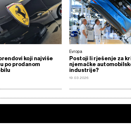
Evropa
brendovi koji najviše
Postoji li rješenje za kr
ju po prodanom
njemačke automobilsk
bilu
industrije?
19.03.2026