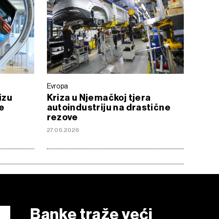
Evropa
izu
Kriza u Njemačkoj tjera
e
autoindustriju na drastične
rezove
27.06.2026
Banke traže veći