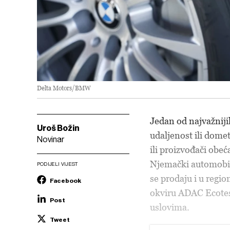
Delta Motors/BMW
Jedan od najvažniji
Uroš Božin
udaljenost ili dome
Novinar
ili proizvođači obec
Njemački automobils
PODIJELI VIJEST
se prodaju i u regio
Facebook
okviru ADAC Ecotest
Post
uslovima.
Tweet