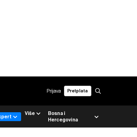
Prijava
Pretplata
Više
Bosna i
xpert
Hercegovina