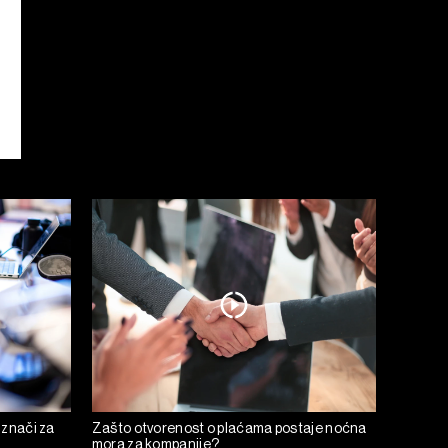
 znači za
Zašto otvorenost o plaćama postaje noćna
mora za kompanije?