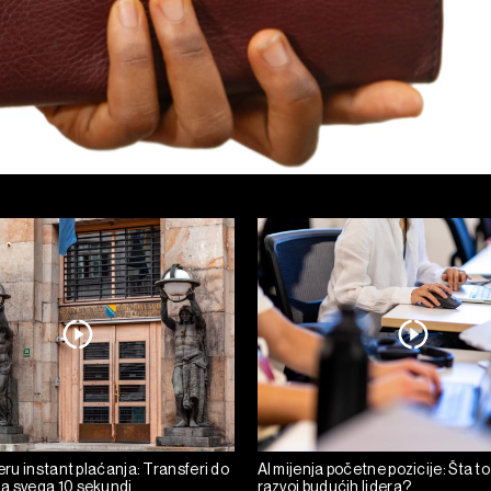
 eru instant plaćanja: Transferi do
AI mijenja početne pozicije: Šta to
a svega 10 sekundi
razvoj budućih lidera?