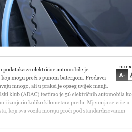
TEXT S
h podataka za električne automobile je
-
t koji mogu preći s punom baterijom. Prodavci
́avaju mnogo, ali u praksi je opseg uvijek manji.
ki klub (ADAC) testirao je 56 električnih automobila ko
nu i izmjerio koliko kilometara pređu. Mjerenja se vrše u
a, koji sva vozila moraju proći pod standardizovanim