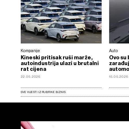
Kompanije
Auto
Kineski pritisak ruši marže,
Ovo su 
autoindustrija ulazi u brutalni
zarađu
rat cijena
automo
22.05.2026
15.05.2026
SVE VIJESTI IZ RUBRIKE BIZNIS