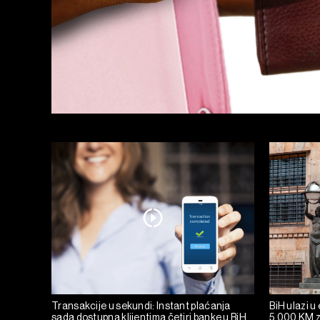
Transakcije u sekundi: Instant plaćanja
BiH ulazi u
sada dostupna klijentima četiri banke u BiH
5.000 KM z