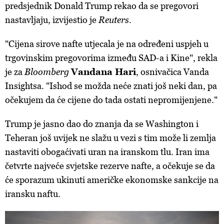
predsjednik Donald Trump rekao da se pregovori
nastavljaju, izvijestio je
Reuters
.
"Cijena sirove nafte utjecala je na određeni uspjeh u
trgovinskim pregovorima između SAD-a i Kine", rekla
je za
Bloomberg
Vandana Hari
, osnivačica Vanda
Insightsa. "Ishod se možda neće znati još neki dan, pa
očekujem da će cijene do tada ostati nepromijenjene."
Trump je jasno dao do znanja da se Washington i
Teheran još uvijek ne slažu u vezi s tim može li zemlja
nastaviti obogaćivati ​​uran na iranskom tlu. Iran ima
četvrte najveće svjetske rezerve nafte, a očekuje se da
će sporazum ukinuti američke ekonomske sankcije na
iransku naftu.