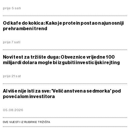
prije 5 sati
Od kafe do kokica: Kako je protein postao najunosniji
prehrambeni trend
prije 7 sati
Novi test za tržište duga: Obveznice vrijedne 100
milijardi dolara mogle bi izgubiti investicijski rejting
prije 21 sat
AI više nije isti za sve: 'Veličanstvena sedmorka' pod
povećalom investitora
05.08.2026
SVE VIJESTI IZ RUBRIKE TRŽIŠTA