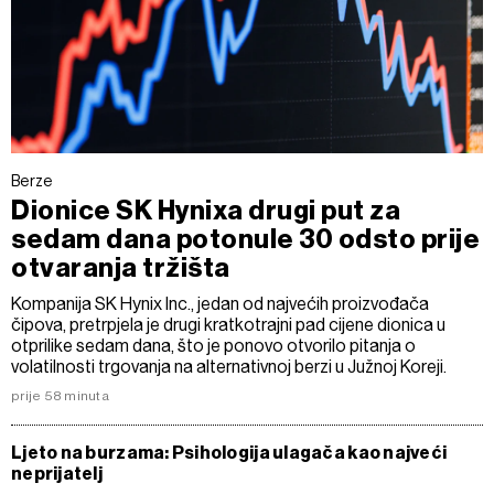
Berze
Dionice SK Hynixa drugi put za
sedam dana potonule 30 odsto prije
otvaranja tržišta
Kompanija SK Hynix Inc., jedan od najvećih proizvođača
čipova, pretrpjela je drugi kratkotrajni pad cijene dionica u
otprilike sedam dana, što je ponovo otvorilo pitanja o
volatilnosti trgovanja na alternativnoj berzi u Južnoj Koreji.
prije 58 minuta
Ljeto na burzama: Psihologija ulagača kao najveći
neprijatelj