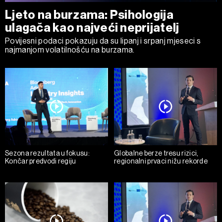
Ljeto na burzama: Psihologija
ulagača kao najveći neprijatelj
Povijesni podaci pokazuju da su lipanj i srpanj mjeseci s
najmanjom volatilnošću na burzama.
Sezona rezultata u fokusu:
Globalne berze tresu rizici,
Končar predvodi regiju
regionalni prvaci nižu rekorde