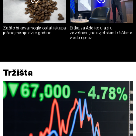
Zašto bi kava mogla ostati skupa
Bitka za Addiko ulazi u
još najmanje dvije godine
završnicu, na svjetskim tržištima
vlada oprez
Tržišta