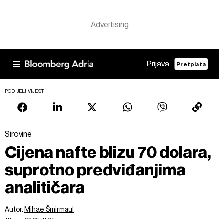
Prijava
Pretplata
PODIJELI VIJEST
Sirovine
Cijena nafte blizu 70 dolara,
suprotno predviđanjima
analitičara
Autor:
Mihael Šmirmaul