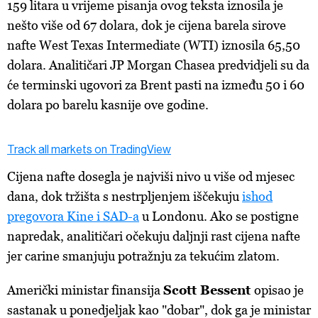
159 litara u vrijeme pisanja ovog teksta iznosila je
nešto više od 67 dolara, dok je cijena barela sirove
nafte West Texas Intermediate (WTI) iznosila 65,50
dolara. Analitičari JP Morgan Chasea predvidjeli su da
će terminski ugovori za Brent pasti na između 50 i 60
dolara po barelu kasnije ove godine.
Track all markets on TradingView
Cijena nafte dosegla je najviši nivo u više od mjesec
dana, dok tržišta s nestrpljenjem iščekuju
ishod
pregovora Kine i SAD-a
u Londonu. Ako se postigne
napredak, analitičari očekuju daljnji rast cijena nafte
jer carine smanjuju potražnju za tekućim zlatom.
Američki ministar finansija
Scott Bessent
opisao je
sastanak u ponedjeljak kao "dobar", dok ga je ministar