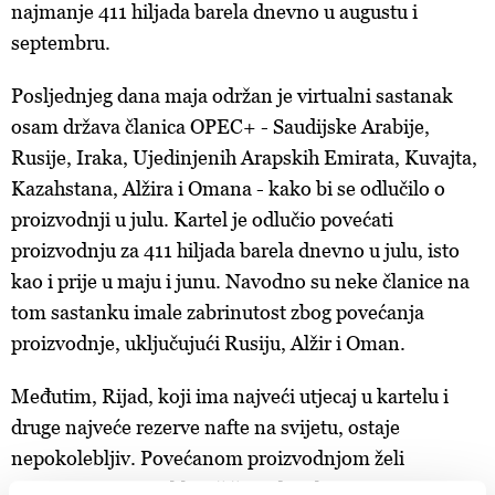
najmanje 411 hiljada barela dnevno u augustu i
septembru.
Posljednjeg dana maja održan je virtualni sastanak
osam država članica OPEC+ - Saudijske Arabije,
Rusije, Iraka, Ujedinjenih Arapskih Emirata, Kuvajta,
Kazahstana, Alžira i Omana - kako bi se odlučilo o
proizvodnji u julu. Kartel je odlučio povećati
proizvodnju za 411 hiljada barela dnevno u julu, isto
kao i prije u maju i junu. Navodno su neke članice na
tom sastanku imale zabrinutost zbog povećanja
proizvodnje, uključujući Rusiju, Alžir i Oman.
Međutim, Rijad, koji ima najveći utjecaj u kartelu i
druge najveće rezerve nafte na svijetu, ostaje
nepokolebljiv. Povećanom proizvodnjom želi
ponovo osvojiti veliki tržišni udio i kazniti