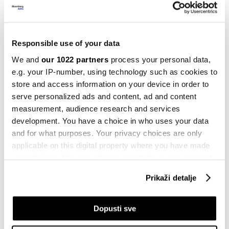
prekomjerne proizvođače nafte poput Kazahstana i
Iraka.
Responsible use of your data
Bloomberg
izvještava da se tržište nafte približava
We and
our 1022 partners
process your personal data,
prekretnici, jer povećanje proizvodnje predvođeno
e.g. your IP-number, using technology such as cookies to
Saudijskom Arabijom samo pojačava očekivanja da će
store and access information on your device in order to
tržište godinu završiti s velikim suficitom.
serve personalized ads and content, ad and content
Prekomjerna proizvodnja dolazi u vrijeme kada je
measurement, audience research and services
development. You have a choice in who uses your data
globalna ekonomija pod prijetnjom tarifa
and for what purposes. Your privacy choices are only
nepredvidivog
Donalda Trumpa
, čija bi politika
applicable on this digital property where you have made
mogla oslabiti potražnju za naftom.
your choices. You can change or withdraw your consent
any time from the Cookie Declaration or by clicking on
Podaci naftnog diva BP pokazuju da je proizvodnja
Prikaži detalje
the Privacy trigger icon.
nafte u drugom tromjesečju bila najprofitabilnija u
godini. Rafinerije su bile zauzete kupovinom sirovina
If you allow, we would also like to:
Dopusti sve
u Sjedinjenim Državama i Sjevernom moru kako bi
Collect information about your geographical