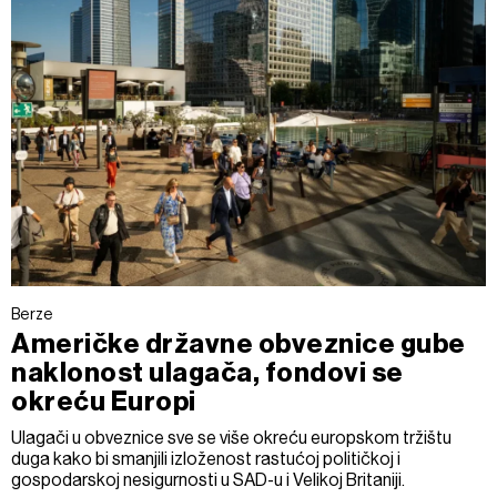
Berze
Američke državne obveznice gube
naklonost ulagača, fondovi se
okreću Europi
Ulagači u obveznice sve se više okreću europskom tržištu
duga kako bi smanjili izloženost rastućoj političkoj i
gospodarskoj nesigurnosti u SAD-u i Velikoj Britaniji.