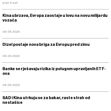
prije 6 sati
Kina ubrzava, Evropa zaostaje u lovu na novu milijardu
vozača
08.08.2026
Dizel postaje nova briga za Evropu pred zimu
08.08.2026
Banke se rješavaju rizika iz polugom upravljanih ETF-
ova
08.08.2026
SAD i Kina utrkuju se za bakar, raste strah od
nestašice