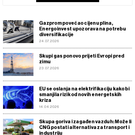
Gazprom povećao cijenu plina,
Energoinvest upozorava na potrebu
diversifikacije
24.07.2026
Skupi gas ponovo prijeti Evropi pred
zimu
23.07.2026
EU se oslanja na elektrifikaciju kako bi
smanjila rizik od novih energetskih
kriza
14.04.2026
Skupa goriva i zagađen vazduh: Može li
CNG postati alternativa za transport i
industriju