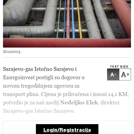
Bloomberg
TEXT SIZE
Sarajevo-gas Istočno Sarajevo i
-
+
Energoinvest postigli su dogovor o
novom trogodišnjem ugovoru za
transport plina. Cijena je prihvaćena i iznosi 14,1 KM,
potvrdio je za naš medij
Nedeljko Elek
, direktor
Sarajevo-gas Istočno Sarajevo.
Login/Registracija