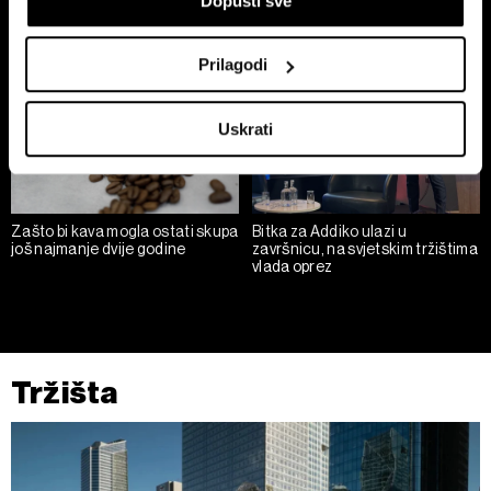
Dopusti sve
Collect information about your geographical
location which can be accurate to within several
Prilagodi
meters
Identify your device by actively scanning it for
Uskrati
specific characteristics (fingerprinting)
Find out more about how your personal data is processed
and set your preferences in the
details section
.
Zašto bi kava mogla ostati skupa
Bitka za Addiko ulazi u
Zajednički voditelji obrade su HD-WIN ARENA SPORT
još najmanje dvije godine
završnicu, na svjetskim tržištima
vlada oprez
d.o.o. i
Partneri
. Više o podacima koje obrađujemo kao i
o vašim pravima pročitajte u našoj
Politici privatnosti
, a
o kolačićima i drugim sličnim tehnologijama u
Politici
kolačića
. Kolačiće u bilo kojem trenutku možete ponovno
ažurirati klikom na „Prikaži detalje“. Privolu možete u bilo
Tržišta
kojem trenutku povući bez negativnih posljedica.