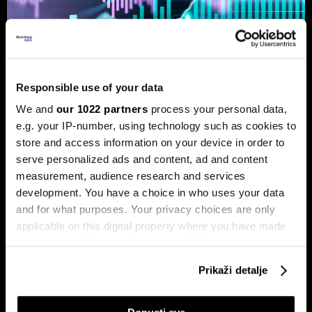
Responsible use of your data
Ljeto na burzama: Psihologija
We and
our 1022 partners
process your personal data,
ulagača kao najveći neprijatelj
e.g. your IP-number, using technology such as cookies to
Povijesni podaci pokazuju da su lipanj i srpanj mjeseci s
store and access information on your device in order to
najmanjom volatilnošću na burzama.
serve personalized ads and content, ad and content
measurement, audience research and services
development. You have a choice in who uses your data
and for what purposes. Your privacy choices are only
applicable on this digital property where you have made
your choices. You can change or withdraw your consent
any time from the Cookie Declaration or by clicking on
Prikaži detalje
the Privacy trigger icon.
Sezona rezultata u fokusu:
Globalne berze tresu rizici,
Končar predvodi regiju
regionalni prvaci nižu rekorde
If you allow, we would also like to: