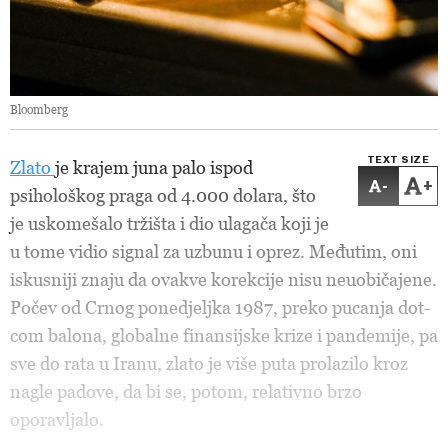
Bloomberg
TEXT SIZE
Zlato
je krajem juna palo ispod
-
+
psihološkog praga od 4.000 dolara, što
je uskomešalo tržišta i dio ulagača koji je
u tome vidio signal za uzbunu i oprez. Međutim, oni
iskusniji znaju da ovakve korekcije nisu neuobičajene.
Počev od Crnog ponedjeljka 1987, preko pucanja dot-
com balona, globalne finansijske krize i pandemije, pa
sve do rata u Iranu, zlato je više puta prolazilo kroz
nagle padove, da bi se, potom, relativno brzo
oporavljalo.