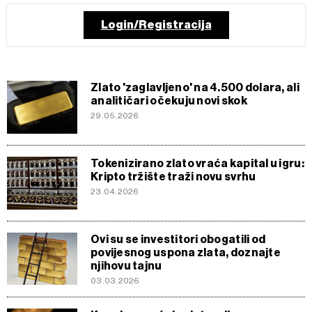
Login/Registracija
Zlato 'zaglavljeno' na 4.500 dolara, ali
analitičari očekuju novi skok
29.05.2026
Tokenizirano zlato vraća kapital u igru:
Kripto tržište traži novu svrhu
23.04.2026
Ovi su se investitori obogatili od
povijesnog uspona zlata, doznajte
njihovu tajnu
03.03.2026