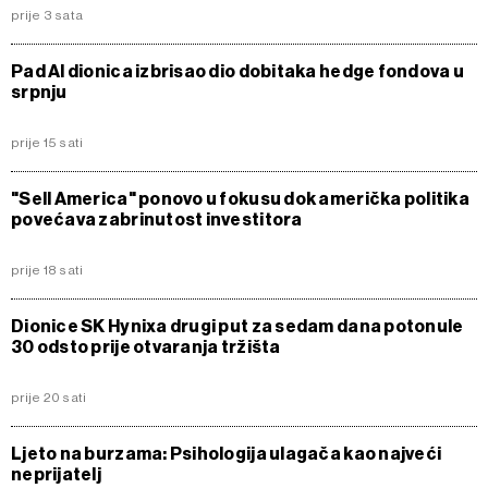
prije 3 sata
Pad AI dionica izbrisao dio dobitaka hedge fondova u
srpnju
prije 15 sati
"Sell America" ponovo u fokusu dok američka politika
povećava zabrinutost investitora
prije 18 sati
Dionice SK Hynixa drugi put za sedam dana potonule
30 odsto prije otvaranja tržišta
prije 20 sati
Ljeto na burzama: Psihologija ulagača kao najveći
neprijatelj