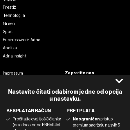
Prestiž
Tehnologija
Green
Sport
Businessweek Adria
Analiza
Adria Insight
Zapratite nas
Impressum
Politika kolačića
Facebook
Pravila privatnosti
Instagram
Nastavite čitati odabirom jedne od opcija
u nastavku.
Uvjeti korištenja
Twitter
Marketing
Linkedin
BESPLATAN RAČUN
PRETPLATA
Korištenje umjetne inteligencije
Tiktok
Pročitajte ovaj i još 3 članka
Neograničen
pristup
(ne odnosi se na PREMIUM
premium sadržaju na svih 5