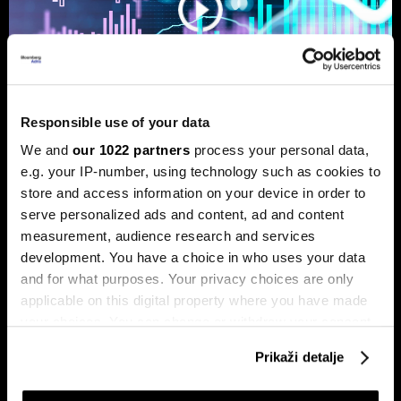
Responsible use of your data
We and
our 1022 partners
process your personal data,
Ljeto na burzama: Psihologija
e.g. your IP-number, using technology such as cookies to
store and access information on your device in order to
ulagača kao najveći neprijatelj
serve personalized ads and content, ad and content
Povijesni podaci pokazuju da su lipanj i srpanj mjeseci s
measurement, audience research and services
najmanjom volatilnošću na burzama.
development. You have a choice in who uses your data
and for what purposes. Your privacy choices are only
applicable on this digital property where you have made
your choices. You can change or withdraw your consent
any time from the Cookie Declaration or by clicking on
Prikaži detalje
the Privacy trigger icon.