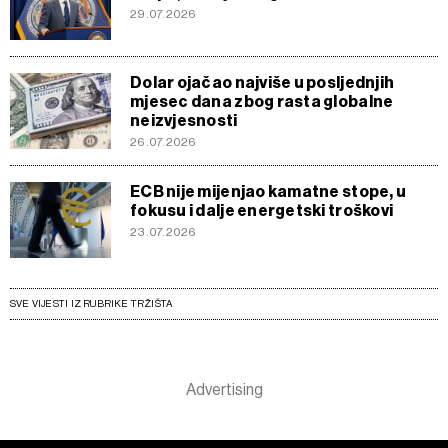
29.07.2026
Dolar ojačao najviše u posljednjih
mjesec dana zbog rasta globalne
neizvjesnosti
26.07.2026
ECB nije mijenjao kamatne stope, u
fokusu i dalje energetski troškovi
23.07.2026
SVE VIJESTI IZ RUBRIKE TRŽIŠTA