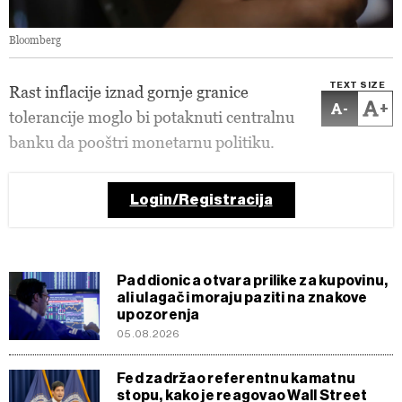
Bloomberg
TEXT SIZE
Rast inflacije iznad gornje granice
-
+
tolerancije moglo bi potaknuti centralnu
banku da pooštri monetarnu politiku.
Login/Registracija
Pad dionica otvara prilike za kupovinu,
ali ulagači moraju paziti na znakove
upozorenja
05.08.2026
Fed zadržao referentnu kamatnu
stopu, kako je reagovao Wall Street