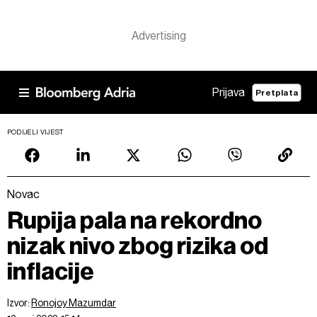
Prijava
Pretplata
PODIJELI VIJEST
Novac
Rupija pala na rekordno
nizak nivo zbog rizika od
inflacije
Izvor:
Ronojoy Mazumdar