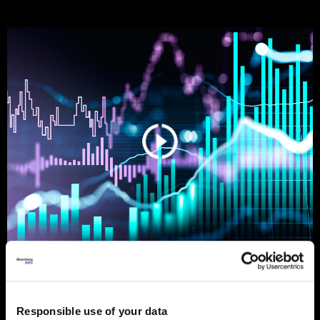
Ljeto na burzama: Psihologija
ulagača kao najveći neprijatelj
Responsible use of your data
Povijesni podaci pokazuju da su lipanj i srpanj mjeseci s