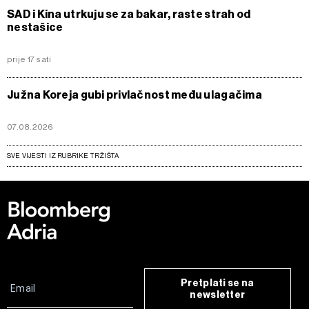
SAD i Kina utrkuju se za bakar, raste strah od
nestašice
prije 17 sati
Južna Koreja gubi privlačnost među ulagačima
07.08.2026
SVE VIJESTI IZ RUBRIKE TRŽIŠTA
Pretplati se na
newsletter