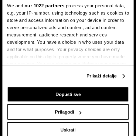
najmanjom volatilnošću na burzama.
We and
our 1022 partners
process your personal data,
e.g. your IP-number, using technology such as cookies to
store and access information on your device in order to
serve personalized ads and content, ad and content
measurement, audience research and services
development. You have a choice in who uses your data
and for what purposes. Your privacy choices are only
applicable on this digital property where you have made
your choices. You can change or withdraw your consent
Sezona rezultata u fokusu:
Globalne berze tresu rizici,
Končar predvodi regiju
regionalni prvaci nižu rekorde
any time from the Cookie Declaration or by clicking on
Prikaži detalje
the Privacy trigger icon.
If you allow, we would also like to:
Dopusti sve
Collect information about your geographical
location which can be accurate to within several
Prilagodi
meters
Identify your device by actively scanning it for
Uskrati
specific characteristics (fingerprinting)
Zašto bi kava mogla ostati skupa
Bitka za Addiko ulazi u