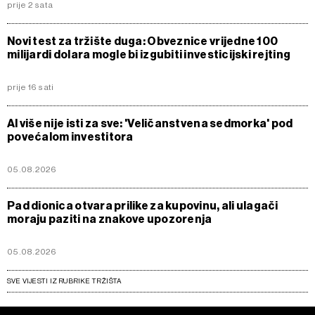
prije 2 sata
Novi test za tržište duga: Obveznice vrijedne 100
milijardi dolara mogle bi izgubiti investicijski rejting
prije 16 sati
AI više nije isti za sve: 'Veličanstvena sedmorka' pod
povećalom investitora
05.08.2026
Pad dionica otvara prilike za kupovinu, ali ulagači
moraju paziti na znakove upozorenja
05.08.2026
SVE VIJESTI IZ RUBRIKE TRŽIŠTA