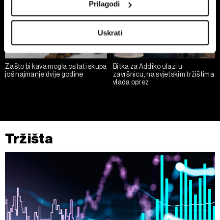
Prilagodi
meters
Identify your device by actively scanning it for
Uskrati
specific characteristics (fingerprinting)
Find out more about how your personal data is processed
and set your preferences in the
details section
.
Zašto bi kava mogla ostati skupa
Bitka za Addiko ulazi u
još najmanje dvije godine
završnicu, na svjetskim tržištima
vlada oprez
Zajednički voditelji obrade su HD-WIN ARENA SPORT
d.o.o. i
Partneri
. Više o podacima koje obrađujemo kao i
o vašim pravima pročitajte u našoj
Politici privatnosti
, a
o kolačićima i drugim sličnim tehnologijama u
Politici
kolačića
. Kolačiće u bilo kojem trenutku možete ponovno
Tržišta
ažurirati klikom na „Prikaži detalje“. Privolu možete u bilo
kojem trenutku povući bez negativnih posljedica.