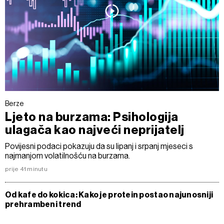
Berze
Ljeto na burzama: Psihologija
ulagača kao najveći neprijatelj
Povijesni podaci pokazuju da su lipanj i srpanj mjeseci s
najmanjom volatilnošću na burzama.
prije 41 minutu
Od kafe do kokica: Kako je protein postao najunosniji
prehrambeni trend