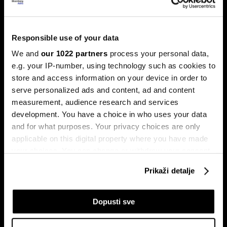
Ljeto na burzama: Psihologija
Responsible use of your data
ulagača kao najveći neprijatelj
We and
our 1022 partners
process your personal data,
Povijesni podaci pokazuju da su lipanj i srpanj mjeseci s
e.g. your IP-number, using technology such as cookies to
najmanjom volatilnošću na burzama.
store and access information on your device in order to
serve personalized ads and content, ad and content
measurement, audience research and services
development. You have a choice in who uses your data
and for what purposes. Your privacy choices are only
applicable on this digital property where you have made
your choices. You can change or withdraw your consent
any time from the Cookie Declaration or by clicking on
Prikaži detalje
the Privacy trigger icon.
Sezona rezultata u fokusu:
Globalne berze tresu rizici,
Končar predvodi regiju
regionalni prvaci nižu rekorde
If you allow, we would also like to:
Dopusti sve
Collect information about your geographical
location which can be accurate to within several