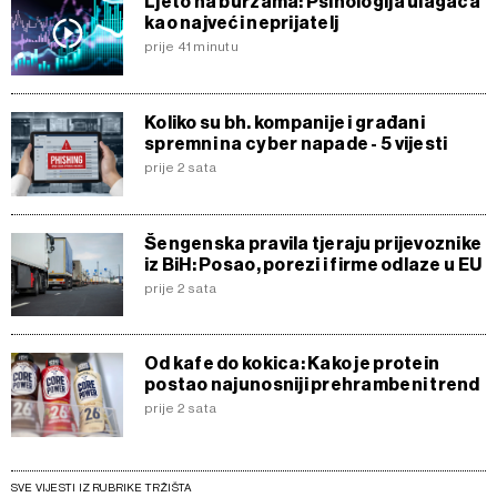
Ljeto na burzama: Psihologija ulagača
kao najveći neprijatelj
prije 41 minutu
Koliko su bh. kompanije i građani
spremni na cyber napade - 5 vijesti
prije 2 sata
Šengenska pravila tjeraju prijevoznike
iz BiH: Posao, porezi i firme odlaze u EU
prije 2 sata
Od kafe do kokica: Kako je protein
postao najunosniji prehrambeni trend
prije 2 sata
SVE VIJESTI IZ RUBRIKE TRŽIŠTA