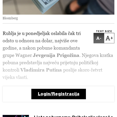
Bloomberg
TEXT SIZE
Rublja je u ponedjeljak oslabila čak tri
-
+
odsto u odnosu na dolar, najviše ove
godine, a nakon pobune komandanta
grupe Wagner
Jevgenija Prigožina
. Njegova kratka
pobuna predstavlja najveću prijetnju političkoj
kontroli
Vladimira Putina
poslije skoro četvrt
vijeka vlasti.
Login/Registracija