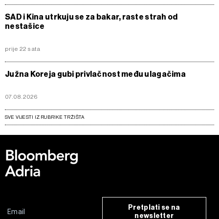
SAD i Kina utrkuju se za bakar, raste strah od
nestašice
prije 22 sata
Južna Koreja gubi privlačnost među ulagačima
07.08.2026
SVE VIJESTI IZ RUBRIKE TRŽIŠTA
Pretplati se na
newsletter