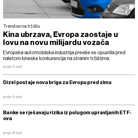
Trendovi na tržištu
Kina ubrzava, Evropa zaostaje u
lovu na novu milijardu vozača
Evropska automobilska industrija previše se opustila pred
naletom kineske konkurencije na stranim tržištima.
prije 5 sati
Dizel postaje nova briga za Evropu pred zimu
prije 6 sati
Banke se rješavaju rizika iz polugom upravljanih ETF-
ova
prije 8 sati