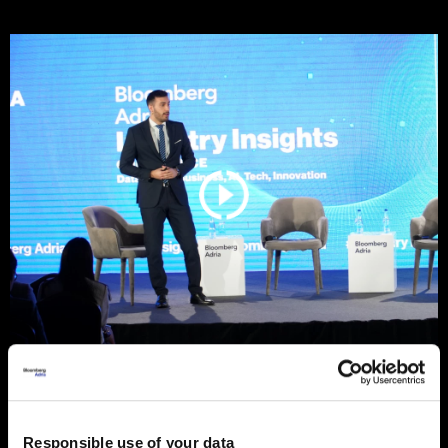
Sezona rezultata u fokusu: Končar
predvodi regiju
Kao zvijezda kvartala ponovno se istaknuo Končar, koji je
Responsible use of your data