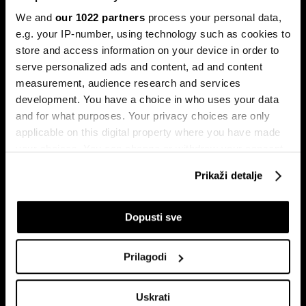
zabilježio rast dobiti veći od trideset posto u odnosu na
isto razdoblje prošle godine.
We and
our 1022 partners
process your personal data,
e.g. your IP-number, using technology such as cookies to
store and access information on your device in order to
serve personalized ads and content, ad and content
measurement, audience research and services
development. You have a choice in who uses your data
and for what purposes. Your privacy choices are only
applicable on this digital property where you have made
your choices. You can change or withdraw your consent
Globalne berze tresu rizici,
Zašto bi kava mogla ostati skupa
any time from the Cookie Declaration or by clicking on
regionalni prvaci nižu rekorde
još najmanje dvije godine
Prikaži detalje
the Privacy trigger icon.
If you allow, we would also like to:
Dopusti sve
Collect information about your geographical
location which can be accurate to within several
Prilagodi
meters
Identify your device by actively scanning it for
Uskrati
specific characteristics (fingerprinting)