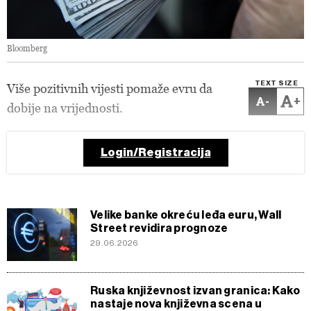
Bloomberg
TEXT SIZE
Više pozitivnih vijesti pomaže evru da
-
+
dobije na vrijednosti.
Login/Registracija
Velike banke okreću leđa euru, Wall
Street revidira prognoze
29.06.2026
Ruska književnost izvan granica: Kako
nastaje nova književna scena u