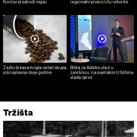
Končar predvodi regiju
regionalni prvaci nižu rekorde
Zašto bi kava mogla ostati skupa
Bitka za Addiko ulazi u
još najmanje dvije godine
završnicu, na svjetskim tržištima
vlada oprez
Tržišta