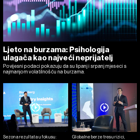
Ljeto na burzama: Psihologija
ulagača kao najveći neprijatelj
Povijesni podaci pokazuju da su lipanj i srpanj mjeseci s
najmanjom volatilnošću na burzama.
Sezona rezultata u fokusu:
Globalne berze tresu rizici,