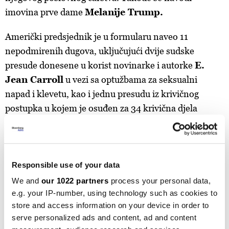
imovina prve dame
Melanije Trump.
Američki predsjednik je u formularu naveo 11
nepodmirenih dugova, uključujući dvije sudske
presude donesene u korist novinarke i autorke
E.
Jean Carroll
u vezi sa optužbama za seksualni
napad i klevetu, kao i jednu presudu iz krivičnog
postupka u kojem je osuđen za 34 krivična djela
prevare. Ti dugovi su trenutno obustavljeni do
okončanja žalbenih postupaka koje je Trump
pokrenuo.
Responsible use of your data
Nije naveo nijedan nepodmireni dug prema
We and
our 1022 partners
process your personal data,
advokatima ili advokatskim kancelarijama u vezi sa
e.g. your IP-number, using technology such as cookies to
krivičnim i građanskim slučajevima. Većinu tih
store and access information on your device in order to
troškova pokrila je Save America, njegov politički
serve personalized ads and content, ad and content