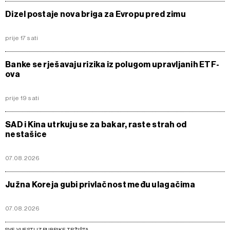
Dizel postaje nova briga za Evropu pred zimu
prije 17 sati
Banke se rješavaju rizika iz polugom upravljanih ETF-
ova
prije 19 sati
SAD i Kina utrkuju se za bakar, raste strah od
nestašice
07.08.2026
Južna Koreja gubi privlačnost među ulagačima
07.08.2026
SVE VIJESTI IZ RUBRIKE TRŽIŠTA