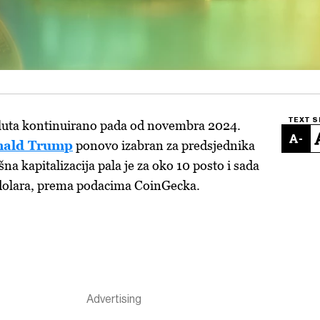
TEXT S
aluta kontinuirano pada od novembra 2024.
-
nald Trump
ponovo izabran za predsjednika
a kapitalizacija pala je za oko 10 posto i sada
a dolara, prema podacima CoinGecka.