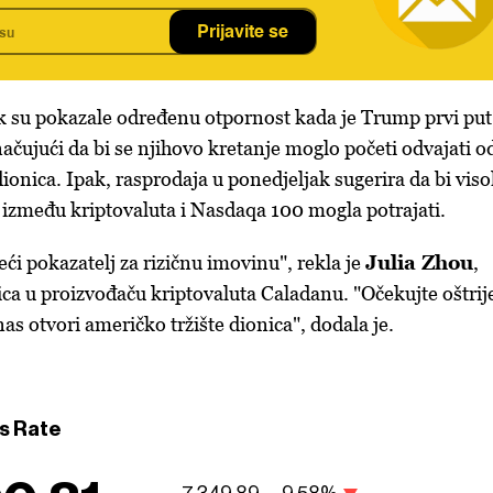
Prijavite se
ak su pokazale određenu otpornost kada je Trump prvi put
ačujući da bi se njihovo kretanje moglo početi odvajati o
ionica. Ipak, rasprodaja u ponedjeljak sugerira da bi vis
a između kriptovaluta i Nasdaqa 100 mogla potrajati.
eći pokazatelj za rizičnu imovinu", rekla je
Julia Zhou
,
ica u proizvođaču kriptovaluta Caladanu. "Očekujte oštrij
as otvori američko tržište dionica", dodala je.
s Rate