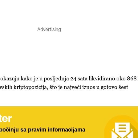
okazuju kako je u posljednja 24 sata likvidirano oko 868
skih kriptopozicija, što je najveći iznos u gotovo šest
ter
počinju sa pravim informacijama