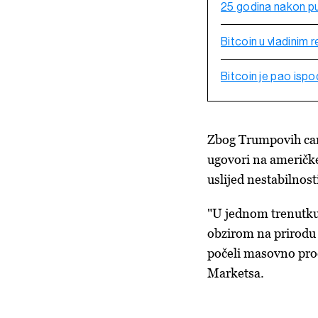
25 godina nakon puc
Bitcoin u vladinim
Bitcoin je pao isp
Zbog Trumpovih cari
ugovori na američke
uslijed nestabilnost
"U jednom trenutku č
obzirom na prirodu c
počeli masovno prod
Marketsa.