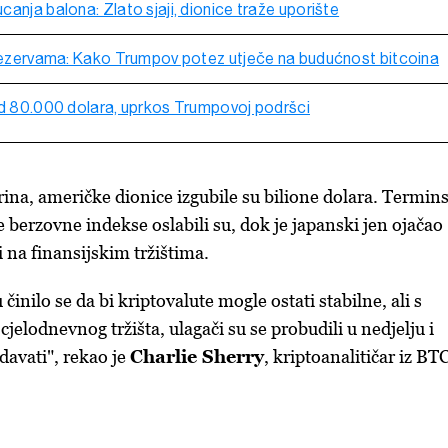
anja balona: Zlato sjaji, dionice traže uporište
 rezervama: Kako Trumpov potez utječe na budućnost bitcoina
od 80.000 dolara, uprkos Trumpovoj podršci
na, američke dionice izgubile su bilione dolara. Termins
 berzovne indekse oslabili su, dok je japanski jen ojačao
i na finansijskim tržištima.
inilo se da bi kriptovalute mogle ostati stabilne, ali s
jelodnevnog tržišta, ulagači su se probudili u nedjelju i
avati", rekao je
Charlie Sherry
, kriptoanalitičar iz BT