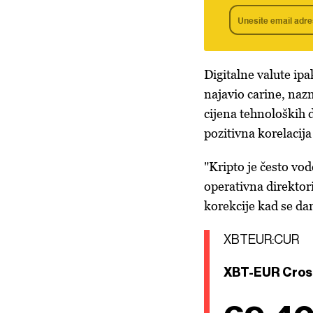
Digitalne valute ip
najavio carine, nazn
cijena tehnoloških d
pozitivna korelacij
"Kripto je često vod
operativna direktor
korekcije kad se dan
XBTEUR:CUR
XBT-EUR Cros