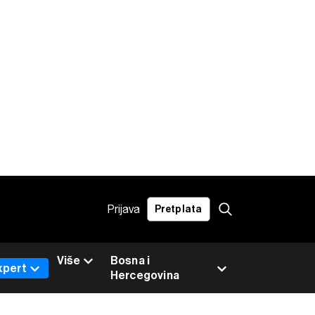
Prijava
Pretplata
Više
Bosna i
xpert
Hercegovina