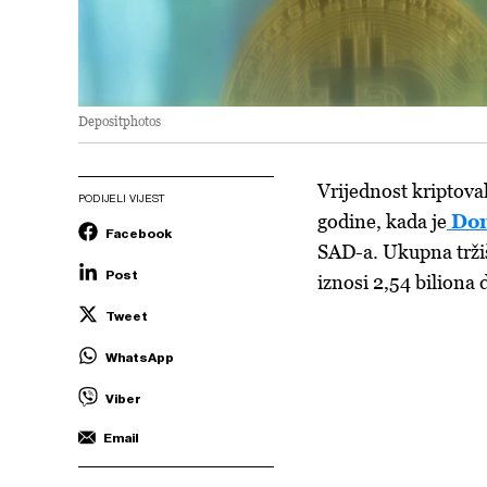
Depositphotos
Vrijednost kriptov
PODIJELI VIJEST
godine, kada je
Do
Facebook
SAD-a. Ukupna tržišn
Post
iznosi 2,54 bilion
Tweet
WhatsApp
Viber
Email