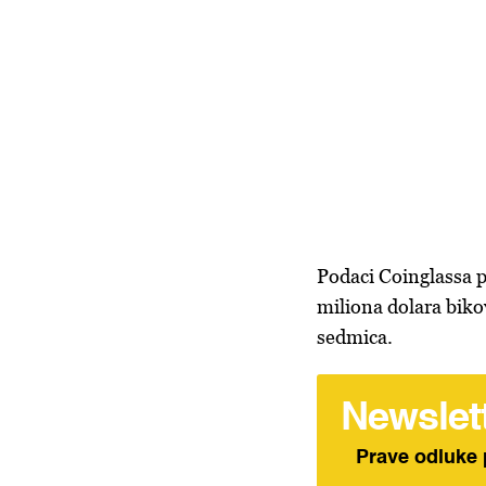
Podaci Coinglassa p
miliona dolara bikov
sedmica.
Newslet
Prave odluke 