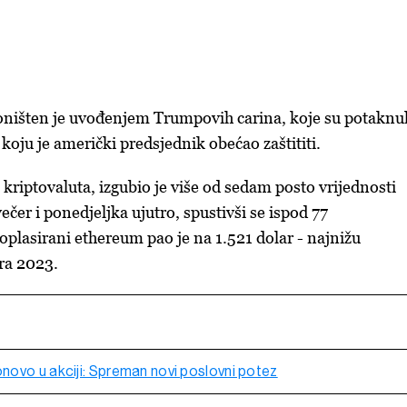
oništen je uvođenjem Trumpovih carina, koje su potaknu
koju je američki predsjednik obećao zaštititi.
 kriptovaluta, izgubio je više od sedam posto vrijednosti
čer i ponedjeljka ujutro, spustivši se ispod 77
oplasirani ethereum pao je na 1.521 dolar - najnižu
ra 2023.
ovo u akciji: Spreman novi poslovni potez