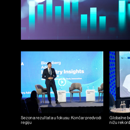
Sezona rezultata u fokusu: Končar predvodi
Globalne be
regiju
nižu rekor