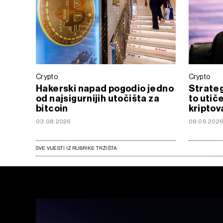
Crypto
Crypto
Hakerski napad pogodio jedno
Strateg
od najsigurnijih utočišta za
to utič
bitcoin
kriptov
03.08.2026
08.06.202
SVE VIJESTI IZ RUBRIKE TRŽIŠTA