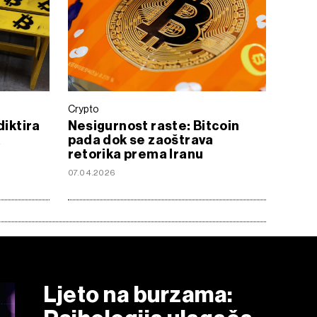
Crypto
diktira
Nesigurnost raste: Bitcoin
a
pada dok se zaoštrava
retorika prema Iranu
07.04.2026
Ljeto na burzama: