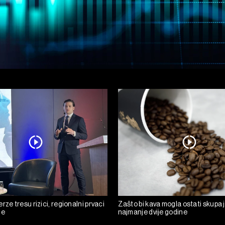
rze tresu rizici, regionalni prvaci
Zašto bi kava mogla ostati skupa 
de
najmanje dvije godine