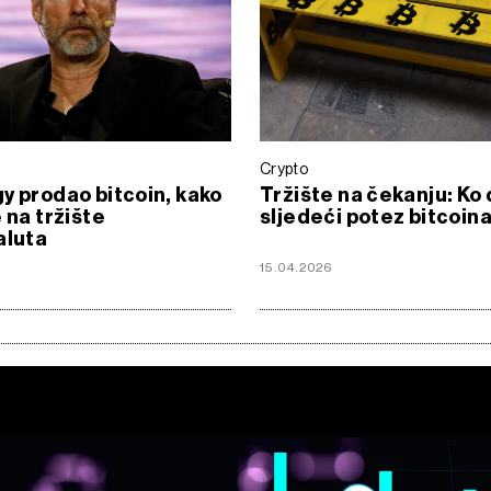
Crypto
y prodao bitcoin, kako
Tržište na čekanju: Ko 
e na tržište
sljedeći potez bitcoin
aluta
6
15.04.2026