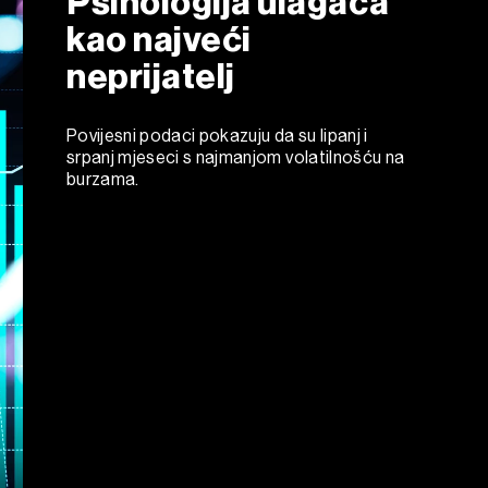
Psihologija ulagača
kao najveći
neprijatelj
Povijesni podaci pokazuju da su lipanj i
srpanj mjeseci s najmanjom volatilnošću na
burzama.