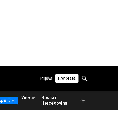
Prijava
Pretplata
Više
Bosna i
xpert
Hercegovina