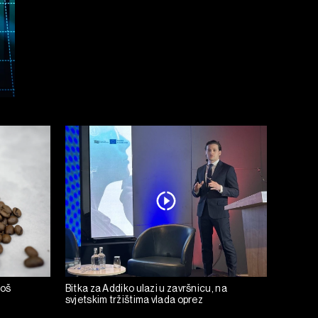
još
Bitka za Addiko ulazi u završnicu, na
svjetskim tržištima vlada oprez