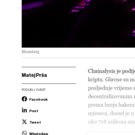
Bloomberg
Chainalysis je podij
Matej Prša
kriptu. Glavne su m
posljednje vrijeme s
PODIJELI VIJEST
decentralizovanim m
Facebook
prema broju hakersk
Post
mjeseca, dosad je u
oko 718 miliona ame
Tweet
WhatsApp