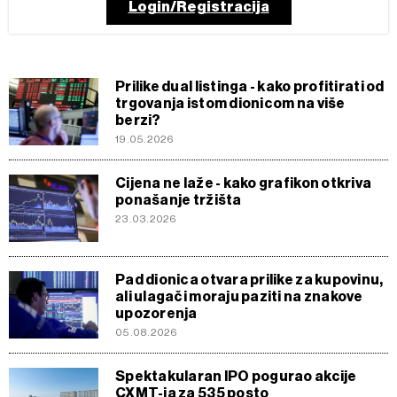
Login/Registracija
Prilike dual listinga - kako profitirati od
trgovanja istom dionicom na više
berzi?
19.05.2026
Cijena ne laže - kako grafikon otkriva
ponašanje tržišta
23.03.2026
Pad dionica otvara prilike za kupovinu,
ali ulagači moraju paziti na znakove
upozorenja
05.08.2026
Spektakularan IPO pogurao akcije
CXMT-ja za 535 posto