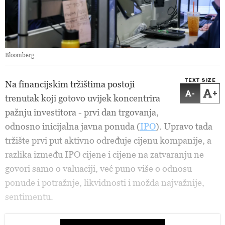
Bloomberg
TEXT SIZE
Na financijskim tržištima postoji
-
+
trenutak koji gotovo uvijek koncentrira
pažnju investitora - prvi dan trgovanja,
odnosno inicijalna javna ponuda (
IPO
). Upravo tada
tržište prvi put aktivno određuje cijenu kompanije, a
razlika između IPO cijene i cijene na zatvaranju ne
govori samo o valuaciji, već puno više o odnosu
ponude i potražnje, likvidnosti i možda najvažnije,
sentimentu.