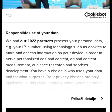
Responsible use of your data
We and
our 1022 partners
process your personal data,
Sezona rezultata u fokusu: Končar
e.g. your IP-number, using technology such as cookies to
predvodi regiju
store and access information on your device in order to
Kao zvijezda kvartala ponovno se istaknuo Končar, koji je
serve personalized ads and content, ad and content
zabilježio rast dobiti veći od trideset posto u odnosu na
isto razdoblje prošle godine.
measurement, audience research and services
development. You have a choice in who uses your data
and for what purposes. Your privacy choices are only
applicable on this digital property where you have made
your choices. You can change or withdraw your consent
any time from the Cookie Declaration or by clicking on
Prikaži detalje
the Privacy trigger icon.