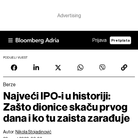
Prijava
Pretplata
PODIJELI VIJEST
Berze
Najveći IPO-i u historiji:
Zašto dionice skaču prvog
dana i ko tu zaista zarađuje
Autor:
Nikola Stojadinović