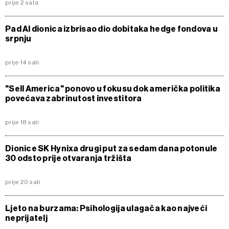
prije 2 sata
Pad AI dionica izbrisao dio dobitaka hedge fondova u
srpnju
prije 14 sati
"Sell America" ponovo u fokusu dok američka politika
povećava zabrinutost investitora
prije 18 sati
Dionice SK Hynixa drugi put za sedam dana potonule
30 odsto prije otvaranja tržišta
prije 20 sati
Ljeto na burzama: Psihologija ulagača kao najveći
neprijatelj