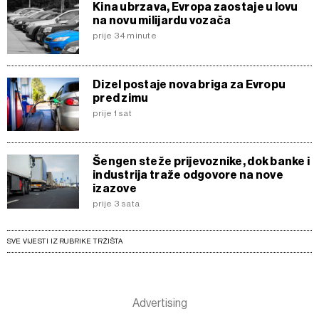
Kina ubrzava, Evropa zaostaje u lovu
na novu milijardu vozača
prije 34 minute
Dizel postaje nova briga za Evropu
pred zimu
prije 1 sat
Šengen steže prijevoznike, dok banke i
industrija traže odgovore na nove
izazove
prije 3 sata
SVE VIJESTI IZ RUBRIKE TRŽIŠTA