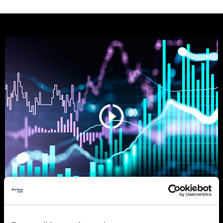
Ljeto na burzama: Psihologija
ulagača kao najveći neprijatelj