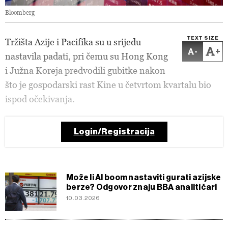
Bloomberg
TEXT SIZE
Tržišta Azije i Pacifika su u srijedu
-
+
nastavila padati, pri čemu su Hong Kong
i Južna Koreja predvodili gubitke nakon
što je gospodarski rast Kine u četvrtom kvartalu bio
ispod očekivanja.
Login/Registracija
Može li AI boom nastaviti gurati azijske
berze? Odgovor znaju BBA analitičari
10.03.2026