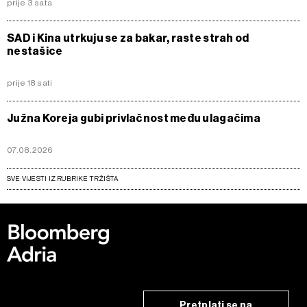
prije 3 sata
SAD i Kina utrkuju se za bakar, raste strah od
nestašice
prije 18 sati
Južna Koreja gubi privlačnost među ulagačima
07.08.2026
SVE VIJESTI IZ RUBRIKE TRŽIŠTA
Pretplati se na