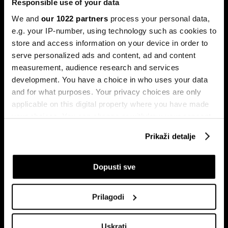
Responsible use of your data
Povijesni podaci pokazuju da su lipanj i srpanj mjeseci s
We and
our 1022 partners
process your personal data,
najmanjom volatilnošću na burzama.
e.g. your IP-number, using technology such as cookies to
store and access information on your device in order to
serve personalized ads and content, ad and content
measurement, audience research and services
development. You have a choice in who uses your data
and for what purposes. Your privacy choices are only
applicable on this digital property where you have made
your choices. You can change or withdraw your consent
Sezona rezultata u fokusu:
Globalne berze tresu rizici,
any time from the Cookie Declaration or by clicking on
Prikaži detalje
Končar predvodi regiju
regionalni prvaci nižu rekorde
the Privacy trigger icon.
If you allow, we would also like to:
Dopusti sve
Collect information about your geographical
location which can be accurate to within several
Prilagodi
meters
Identify your device by actively scanning it for
Uskrati