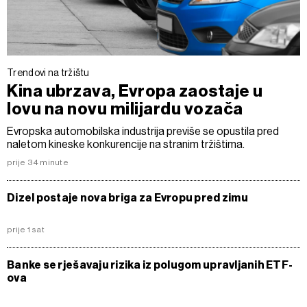
Trendovi na tržištu
Kina ubrzava, Evropa zaostaje u
lovu na novu milijardu vozača
Evropska automobilska industrija previše se opustila pred
naletom kineske konkurencije na stranim tržištima.
prije 34 minute
Dizel postaje nova briga za Evropu pred zimu
prije 1 sat
Banke se rješavaju rizika iz polugom upravljanih ETF-
ova