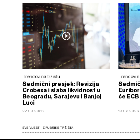
Trendovi na tržištu
Trendovi n
Sedmični presjek: Revizija
Sedmičn
Crobexa i slaba likvidnost u
Euribor 
Beogradu, Sarajevu i Banjoj
će ECB 
Luci
22.03.2026
13.03.2026
SVE VIJESTI IZ RUBRIKE TRŽIŠTA