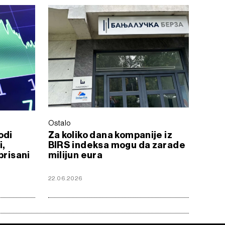
Ostalo
odi
Za koliko dana kompanije iz
i,
BIRS indeksa mogu da zarade
brisani
milijun eura
22.06.2026