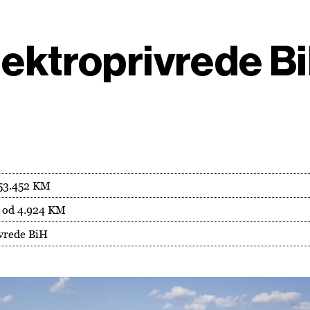
lektroprivrede Bi
 53.452 KM
t od 4.924 KM
ivrede BiH