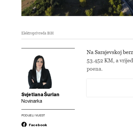
Elektroprivreda BiH
Na Sarajevskoj ber
53.452 KM, a vrijed
poena.
Svjetlana Šurlan
Novinarka
PODIJELI VIJEST
Facebook