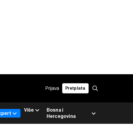
Prijava
Pretplata
Više
Bosna i
xpert
Hercegovina