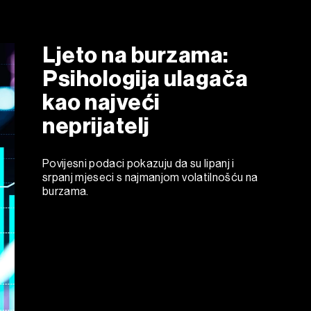
Ljeto na burzama:
Psihologija ulagača
kao najveći
neprijatelj
Povijesni podaci pokazuju da su lipanj i
srpanj mjeseci s najmanjom volatilnošću na
burzama.