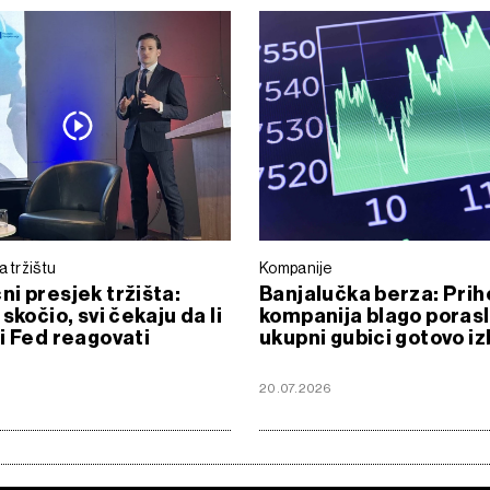
a tržištu
Kompanije
i presjek tržišta:
Banjalučka berza: Prih
skočio, svi čekaju da li
kompanija blago porasl
i Fed reagovati
ukupni gubici gotovo iz
20.07.2026