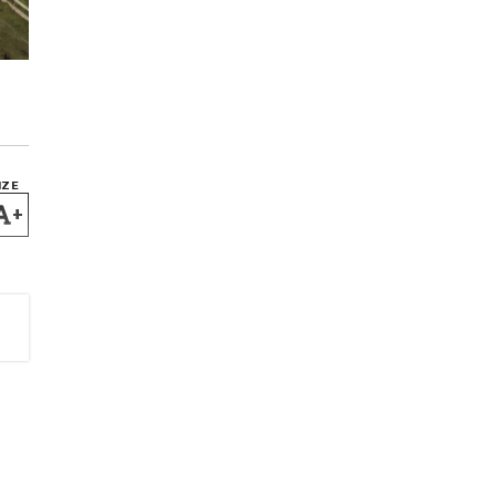
IZE
+