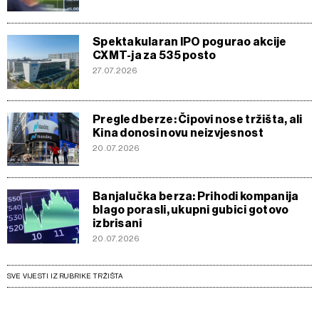
Spektakularan IPO pogurao akcije
CXMT-ja za 535 posto
27.07.2026
Pregled berze: Čipovi nose tržišta, ali
Kina donosi novu neizvjesnost
20.07.2026
Banjalučka berza: Prihodi kompanija
blago porasli, ukupni gubici gotovo
izbrisani
20.07.2026
SVE VIJESTI IZ RUBRIKE TRŽIŠTA