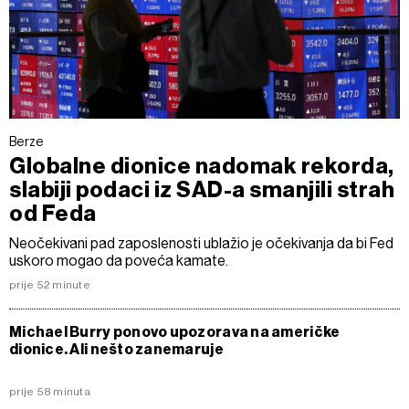
Berze
Globalne dionice nadomak rekorda,
slabiji podaci iz SAD-a smanjili strah
od Feda
Neočekivani pad zaposlenosti ublažio je očekivanja da bi Fed
uskoro mogao da poveća kamate.
prije 52 minute
Michael Burry ponovo upozorava na američke
dionice. Ali nešto zanemaruje
prije 58 minuta