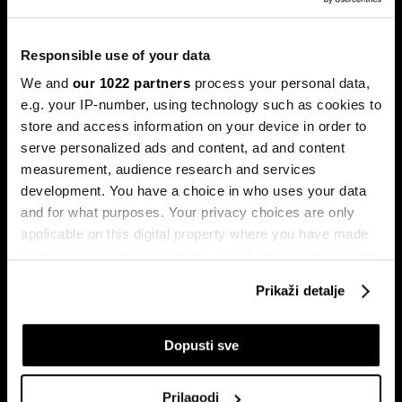
Ljeto na burzama: Psihologija
ulagača kao najveći neprijatelj
Responsible use of your data
Povijesni podaci pokazuju da su lipanj i srpanj mjeseci s
najmanjom volatilnošću na burzama.
We and
our 1022 partners
process your personal data,
e.g. your IP-number, using technology such as cookies to
store and access information on your device in order to
serve personalized ads and content, ad and content
measurement, audience research and services
development. You have a choice in who uses your data
and for what purposes. Your privacy choices are only
applicable on this digital property where you have made
your choices. You can change or withdraw your consent
Sezona rezultata u fokusu:
Globalne berze tresu rizici,
any time from the Cookie Declaration or by clicking on
Končar predvodi regiju
regionalni prvaci nižu rekorde
Prikaži detalje
the Privacy trigger icon.
If you allow, we would also like to:
Dopusti sve
Collect information about your geographical
location which can be accurate to within several
Prilagodi