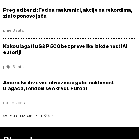
Pregled berzi: Fed na raskrsnici, akcije na rekordima,
zlato ponovo jača
prije 3 sata
Kako ulagati u S&P 500 bez prevelike izloženosti AI
euforiji
prije 3 sata
Američke državne obveznice gube naklonost
ulagača, fondovi se okreću Europi
09.08.2026
SVE VIJESTI IZ RUBRIKE TRŽIŠTA