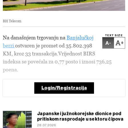
BH Telecom
TEXT SIZE
Na današnjem trgovanju na
Banjalučkoj
-
+
berzi
ostvaren je promet od 35.802.398
KM, kroz 33 transakcija.Vrijednost BIRS
indeksa se povećala za 0,77 posto i iznosi 736,25
poena.
Login/Registracija
Japanske i južnokorejske dionice pod
pritiskom rasprodaje u sektoru čipova
28.07.2026