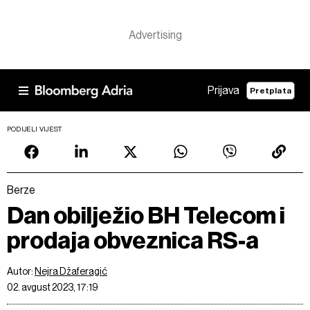
Prijava
Pretplata
PODIJELI VIJEST
Berze
Dan obilježio BH Telecom i
prodaja obveznica RS-a
Autor:
Nejra Džaferagić
02. avgust 2023, 17:19