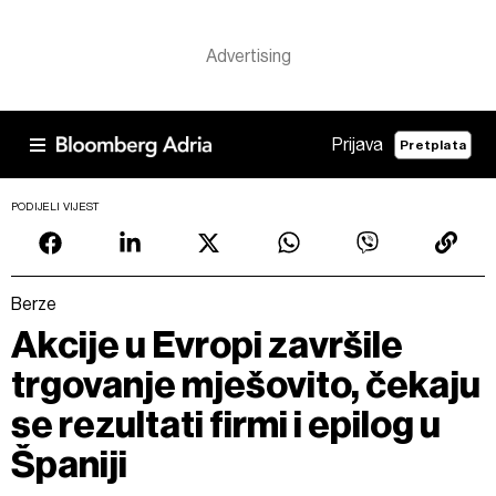
Prijava
Pretplata
PODIJELI VIJEST
Berze
Akcije u Evropi završile
trgovanje mješovito, čekaju
se rezultati firmi i epilog u
Španiji