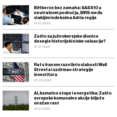
BiH berze bez zamaha: SASX10 u
neutralnom području, BIRS među
slabijim indeksima Adria regije
14.07.2026
Zašto su južnokorejske dionice
dosegle historijski niske valuacije?
12.07.2026
Rat s Iranom razotkrio slabosti Wall
Streeta i uzdrmao strategije
investitora
07.03.2026
AI, kamatne stope i energetika: Zašto
evropske komunalne akcije bilježe
snažan rast
31.07.2026