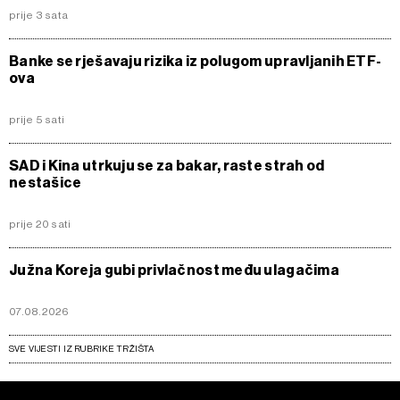
prije 3 sata
Banke se rješavaju rizika iz polugom upravljanih ETF-
ova
prije 5 sati
SAD i Kina utrkuju se za bakar, raste strah od
nestašice
prije 20 sati
Južna Koreja gubi privlačnost među ulagačima
07.08.2026
SVE VIJESTI IZ RUBRIKE TRŽIŠTA