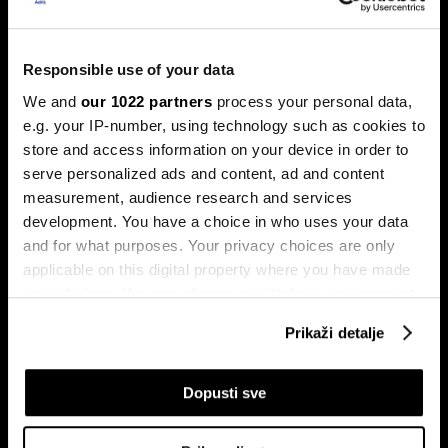
Responsible use of your data
Ljeto na burzama: Psihologija
We and
our 1022 partners
process your personal data,
ulagača kao najveći neprijatelj
e.g. your IP-number, using technology such as cookies to
store and access information on your device in order to
Povijesni podaci pokazuju da su lipanj i srpanj mjeseci s
najmanjom volatilnošću na burzama.
serve personalized ads and content, ad and content
measurement, audience research and services
development. You have a choice in who uses your data
and for what purposes. Your privacy choices are only
applicable on this digital property where you have made
your choices. You can change or withdraw your consent
any time from the Cookie Declaration or by clicking on
Prikaži detalje
the Privacy trigger icon.
Sezona rezultata u fokusu:
Globalne berze tresu rizici,
If you allow, we would also like to:
Dopusti sve
Končar predvodi regiju
regionalni prvaci nižu rekorde
Collect information about your geographical
location which can be accurate to within several