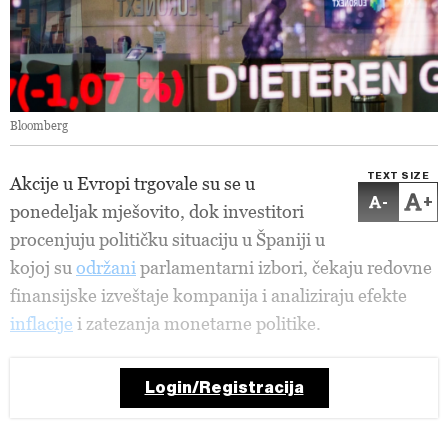
Bloomberg
TEXT SIZE
Akcije u Evropi trgovale su se u
-
+
ponedeljak mješovito, dok investitori
procenjuju političku situaciju u Španiji u
kojoj su
održani
parlamentarni izbori, čekaju redovne
finansijske izveštaje kompanija i analiziraju efekte
inflacije
i zatezanja monetarne politike.
Login/Registracija