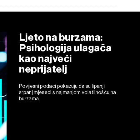
Ljeto na burzama:
Psihologija ulagača
kao najveći
neprijatelj
Povijesni podaci pokazuju da su lipanj i
srpanj mjeseci s najmanjom volatilnošću na
burzama.