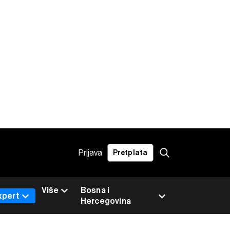
Prijava
Pretplata
Više
Bosna i
xpert
Hercegovina