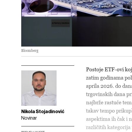
Bloomberg
Postoje ETF-ovi koji
zatim godinama pola
aprila 2026. do dan
trgovinskih dana pr
najbrže rastuće tem
takav tempo prikupl
Nikola Stojadinović
Novinar
aspektima ih čak i n
različitih kategorij