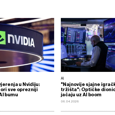
AI
jerenja u Nvidiju:
"Najnovije sjajne igrač
ori sve oprezniji
tržišta": Optičke dioni
 AI bumu
jačaju uz AI boom
6
06.04.2026