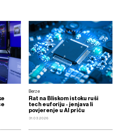
Berze
ke
Rat na Bliskom istoku ruši
ce
tech euforiju - jenjava li
povjerenje u AI priču
31.03.2026