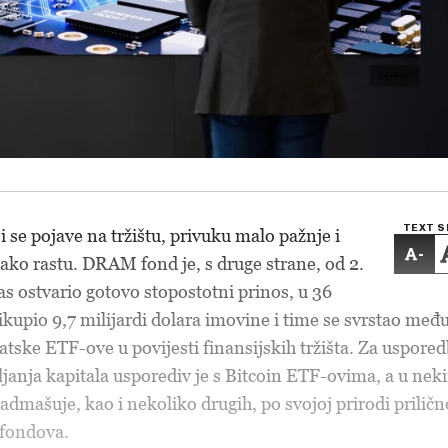
TEXT S
 se pojave na tržištu, privuku malo pažnje i
-
ko rastu. DRAM fond je, s druge strane, od 2.
as ostvario gotovo stopostotni prinos, u 36
ikupio 9,7 milijardi dolara imovine i time se svrstao međ
atske ETF-ove u povijesti finansijskih tržišta. Za uspore
janja kapitala usporediv je s Bitcoin ETF-ovima, a u nek
admašuje, kao i nekoliko drugih, po svojoj prirodi priličn
a fondova.