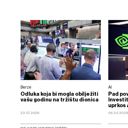
Berze
AI
Odluka koja bi mogla obilježiti
Pad pov
vašu godinu na tržištu dionica
Investit
uprkos
23.07.2026
06.05.202