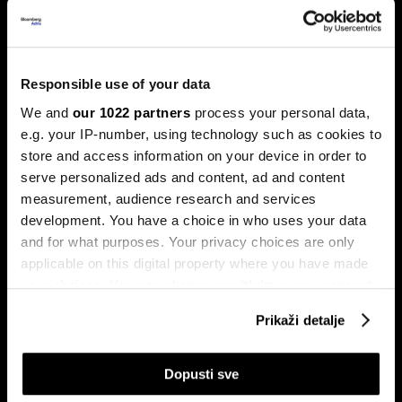
Ljeto na burzama: Psihologija
Responsible use of your data
ulagača kao najveći neprijatelj
We and
our 1022 partners
process your personal data,
Povijesni podaci pokazuju da su lipanj i srpanj mjeseci s
e.g. your IP-number, using technology such as cookies to
najmanjom volatilnošću na burzama.
store and access information on your device in order to
serve personalized ads and content, ad and content
measurement, audience research and services
development. You have a choice in who uses your data
and for what purposes. Your privacy choices are only
applicable on this digital property where you have made
your choices. You can change or withdraw your consent
any time from the Cookie Declaration or by clicking on
Prikaži detalje
Sezona rezultata u fokusu:
the Privacy trigger icon.
Globalne berze tresu rizici,
Končar predvodi regiju
regionalni prvaci nižu rekorde
If you allow, we would also like to:
Dopusti sve
Collect information about your geographical