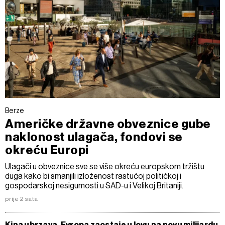
Berze
Američke državne obveznice gube
naklonost ulagača, fondovi se
okreću Europi
Ulagači u obveznice sve se više okreću europskom tržištu
duga kako bi smanjili izloženost rastućoj političkoj i
gospodarskoj nesigurnosti u SAD-u i Velikoj Britaniji.
prije 2 sata
Kina ubrzava, Evropa zaostaje u lovu na novu milijardu