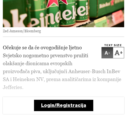
Zed Jameson/Bloomberg
TEXT SIZE
Očekuje se da će ovogodišnje ljetno
-
+
Svjetsko nogometno prvenstvo pružiti
olakšanje dionicama evropskih
proizvođača piva, uključujući Anheuser-Busch InBev
SA i Heineken NV, prema analitičarima iz kompanije
Jefferies.
Login/Registracija