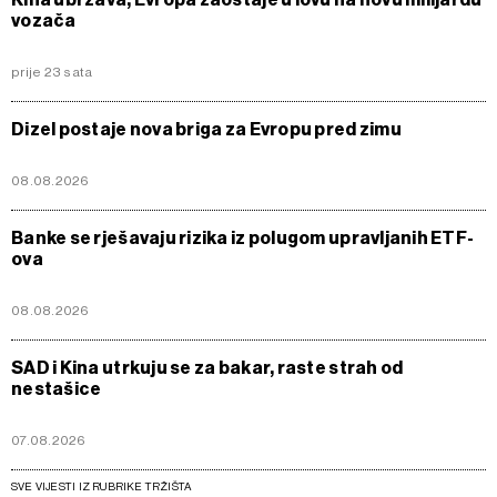
vozača
prije 23 sata
Dizel postaje nova briga za Evropu pred zimu
08.08.2026
Banke se rješavaju rizika iz polugom upravljanih ETF-
ova
08.08.2026
SAD i Kina utrkuju se za bakar, raste strah od
nestašice
07.08.2026
SVE VIJESTI IZ RUBRIKE TRŽIŠTA