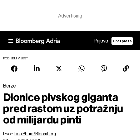
Prijava
Pretplata
PODIJELI VIJEST
Berze
Dionice pivskog giganta
pred rastom uz potražnju
od milijardu pinti
Izvor:
Lisa Pham/Bloomberg