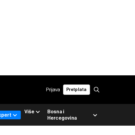
Prijava
Pretplata
Više
Bosna i
xpert
Hercegovina