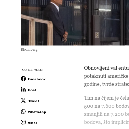
Bloomberg
Obnovljeni val entu
PODIJELI VIJEST
potaknuti američke 
Facebook
godine, tvrde stra
Post
Tim na čijem je čel
Tweet
500 na 7.600 bodova
WhatsApp
smanjili na 7.200 b
bodova, što implicir
Viber