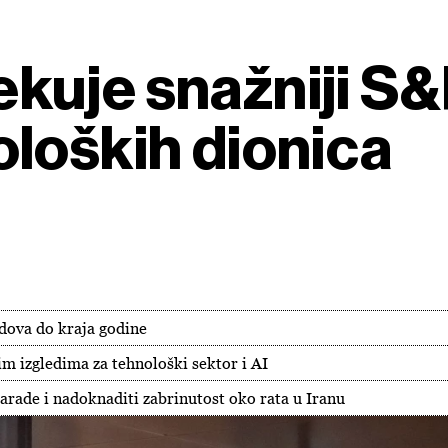
kuje snažniji S&
loških dionica
odova do kraja godine
im izgledima za tehnološki sektor i AI
arade i nadoknaditi zabrinutost oko rata u Iranu