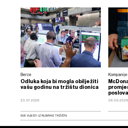
Berze
Kompanije
Odluka koja bi mogla obilježiti
McDonal
vašu godinu na tržištu dionica
promjen
poslova
23.07.2026
06.06.202
SVE VIJESTI IZ RUBRIKE TRŽIŠTA