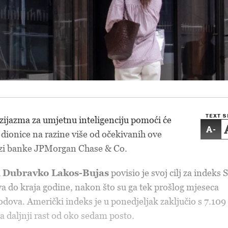
TEXT S
zijazma za umjetnu inteligenciju pomoći će
-
dionice na razine više od očekivanih ove
tezi banke JPMorgan Chase & Co.
u
Dubravko Lakos-Bujas
povisio je svoj cilj za indeks
 do kraja godine, nakon što su ga tek prošlog mjeseca
odova. Američki indeks je u ponedjeljak zaključio s 7.109
a daljnji rast od oko sedam posto.