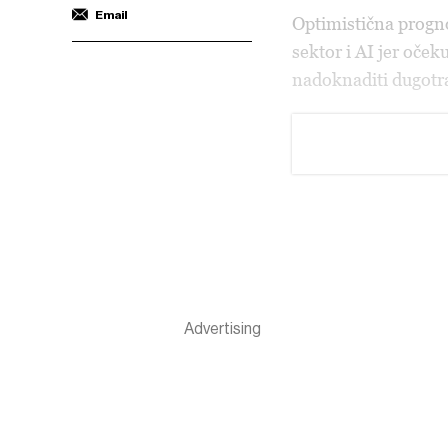
Email
Optimistična progno
sektor i AI jer oček
nadoknaditi dugotra