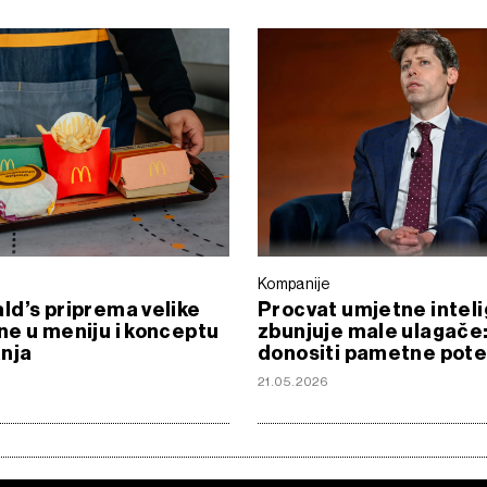
Kompanije
d’s priprema velike
Procvat umjetne inteli
e u meniju i konceptu
zbunjuje male ulagače
nja
donositi pametne pot
6
21.05.2026