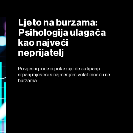
Ljeto na burzama:
Psihologija ulagača
kao najveći
neprijatelj
Povijesni podaci pokazuju da su lipanj i
srpanj mjeseci s najmanjom volatilnošću na
burzama.