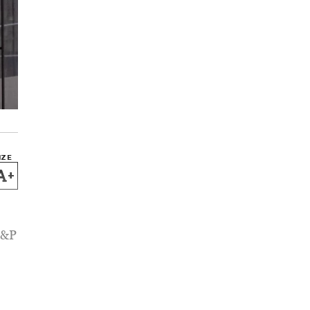
IZE
+
 S&P