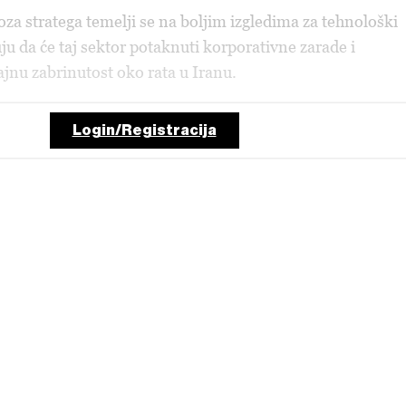
za stratega temelji se na boljim izgledima za tehnološki
uju da će taj sektor potaknuti korporativne zarade i
jnu zabrinutost oko rata u Iranu.
Login/Registracija