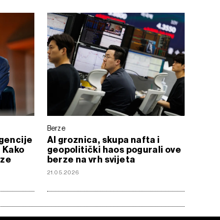
Berze
gencije
AI groznica, skupa nafta i
: Kako
geopolitički haos pogurali ove
eze
berze na vrh svijeta
21.05.2026