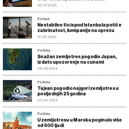
30.07.2025
Evropa
Nestabilno tlo ispod Istanbula potiče
zabrinutost, kompanije na oprezu
16.08.2024
Politika
Snažan zemljotres pogodio Japan,
izdato upozorenje na cunami
08.08.2024
Politika
Tajvan pogodio najgori zemljotres u
posljednjih 25 godina
03.04.2024
Politika
U zemljotresu u Maroku poginulo više
od 600 ljudi