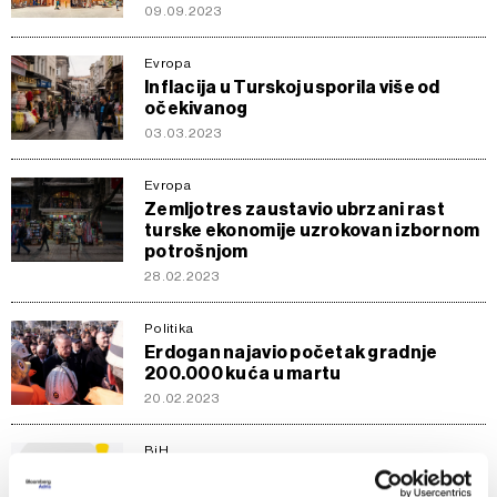
09.09.2023
Evropa
Inflacija u Turskoj usporila više od
očekivanog
03.03.2023
Evropa
Zemljotres zaustavio ubrzani rast
turske ekonomije uzrokovan izbornom
potrošnjom
28.02.2023
Politika
Erdogan najavio početak gradnje
200.000 kuća u martu
20.02.2023
BiH
Da li će zemljotres uticati na
trgovinsku razmjenu BiH i Turske