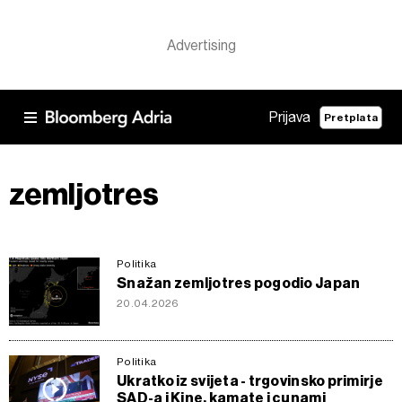
Prijava
Pretplata
zemljotres
Politika
Snažan zemljotres pogodio Japan
20.04.2026
Politika
Ukratko iz svijeta - trgovinsko primirje
SAD-a i Kine, kamate i cunami