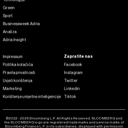
Green
Sport
Businessweek Adria
Analiza
Adria Insight
Zapratite nas
Impressum
Politika kolačića
Facebook
Pravila privatnosti
Instagram
Uvjeti korištenja
Twitter
Marketing
Linkedin
Korištenje umjetne inteligencije
Tiktok
©2022 - 2026 Bloomberg L.P. All Rights Reserved. BLOOMBERG and
the BLOOMBERG logo are registered trademarks and service marks of
Bloomberg Finance L.P. or its subsidiaries, displayed with permission