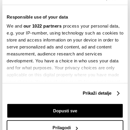
16.02.2023
Responsible use of your data
Politika
Pregled nedjelje: Od zemljotresa u
We and
our 1022 partners
process your personal data,
Turskoj do turizma u BiH
e.g. your IP-number, using technology such as cookies to
10.02.2023
store and access information on your device in order to
serve personalized ads and content, ad and content
Politika
measurement, audience research and services
Turski bijes okrenut ka Erdoganu,
development. You have a choice in who uses your data
kašnjenja oko potresa i slabe zgrade
and for what purposes. Your privacy choices are only
10.02.2023
applicable on this digital property where you have made
your choices. You can change or withdraw your consent
Svijet
any time from the Cookie Declaration or by clicking on
Turska: Štete će se mjeriti u
Prikaži detalje
desetinama milijardi dolara
the Privacy trigger icon.
07.02.2023
If you allow, we would also like to:
Dopusti sve
Politika
Collect information about your geographical
Broj žrtava u Turskoj dostigao 4.000,
location which can be accurate to within several
milioni bez struje ili grijanja
Prilagodi