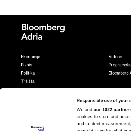
Ekonomija
Videos
Biznis
Programsk
Politika
Bloomberg A
Tržišta
Prestiž
Tehnologija
Responsible use of your 
Green
We and
our 1022 partner
Sport
cookies to store and acces
Businessweek Adria
and content measurement,
Analiza
your data and for what pur