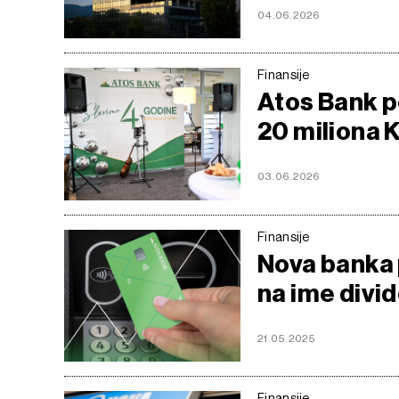
04.06.2026
Finansije
Atos Bank p
20 miliona 
03.06.2026
Finansije
Nova banka 
na ime divi
21.05.2025
Finansije