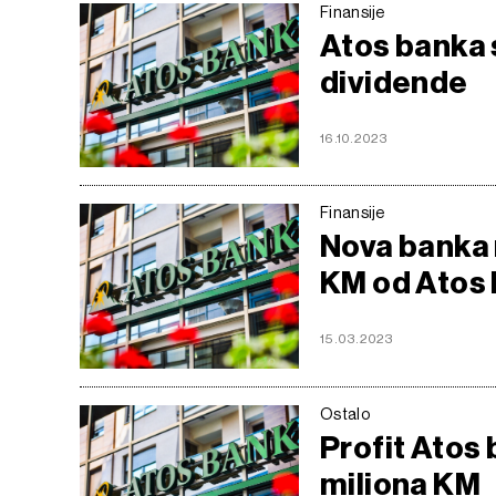
Finansije
Atos banka 
dividende
16.10.2023
Finansije
Nova banka 
KM od Atos
15.03.2023
Ostalo
Profit Atos
miliona KM