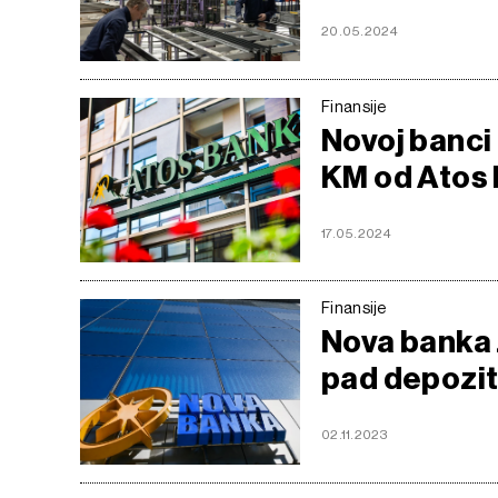
20.05.2024
Finansije
Novoj banci 
KM od Atos
17.05.2024
Finansije
Nova banka 
pad depozi
02.11.2023