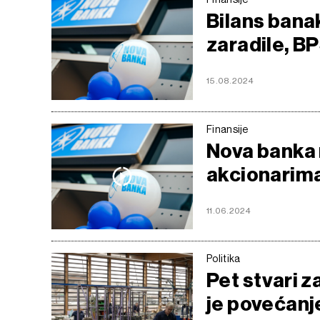
Bilans banak
zaradile, BP
15.08.2024
Finansije
Nova banka 
akcionarim
11.06.2024
Politika
Pet stvari z
je povećanj