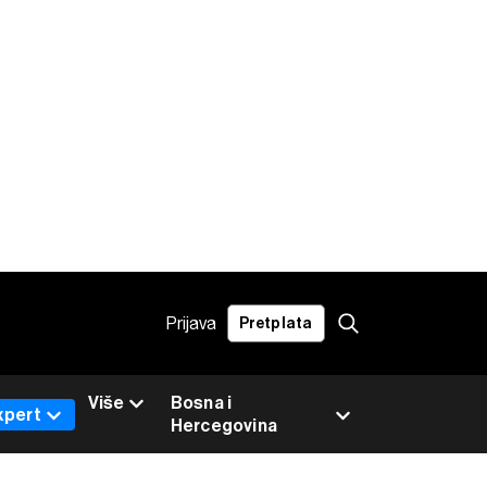
Prijava
Pretplata
Više
Bosna i
xpert
Hercegovina