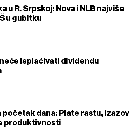
a u R. Srpskoj: Nova i NLB najviše
Š u gubitku
neće isplaćivati dividendu
a
a početak dana: Plate rastu, izazo
e produktivnosti