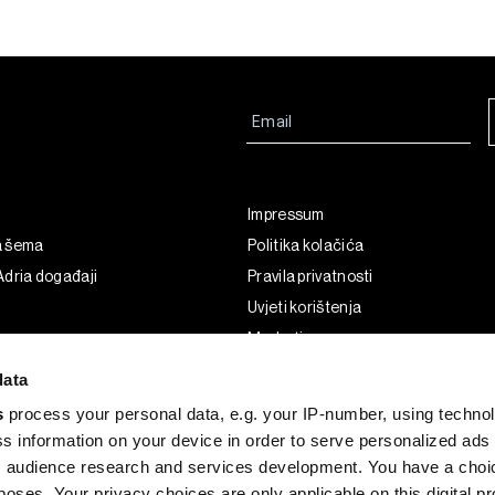
Impressum
a šema
Politika kolačića
dria događaji
Pravila privatnosti
Uvjeti korištenja
Marketing
Korištenje umjetne inteligencije
data
s
process your personal data, e.g. your IP-number, using techno
s information on your device in order to serve personalized ads
 audience research and services development. You have a choi
poses. Your privacy choices are only applicable on this digital p