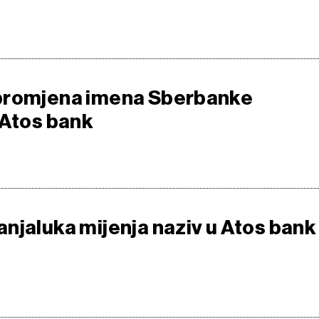
promjena imena Sberbanke
 Atos bank
njaluka mijenja naziv u Atos bank