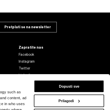
Pretplati se na newsletter
Zapratite nas
Facebook
Instagram
Twitter
Linkedin
Tiktok
Dopusti sve
logy such as
 and content, ad
Prilagodi
ce in who uses
roperty where