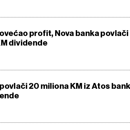
ovećao profit, Nova banka povlači
KM dividende
povlači 20 miliona KM iz Atos ban
dende