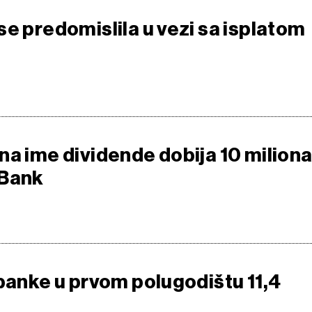
se predomislila u vezi sa isplatom
na ime dividende dobija 10 milion
 Bank
 banke u prvom polugodištu 11,4