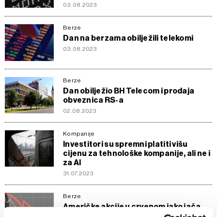
03.08.2023
Berze
Dan na berzama obilježili telekomi
03.08.2023
Berze
Dan obilježio BH Telecom i prodaja
obveznica RS-a
02.08.2023
Kompanije
Investitori su spremni platiti višu
cijenu za tehnološke kompanije, ali ne i
za AI
31.07.2023
Berze
Američke akcije u crvenom iako jača
privredni rast