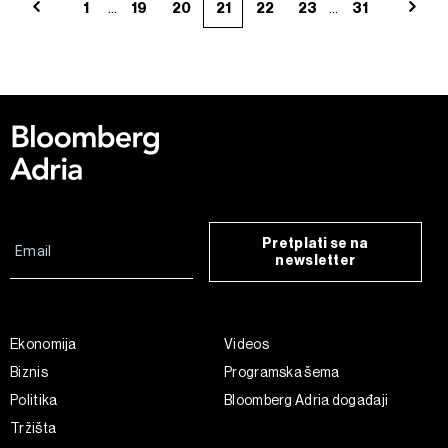
...
...
1
19
20
21
22
23
31
Pretplati se na
newsletter
Ekonomija
Videos
Biznis
Programska šema
Politika
Bloomberg Adria događaji
Tržišta