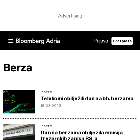
Prijava
Pretplata
Berza
Berze
Telekomi obilježili dan na bh. berzama
15.08.2023
Berze
Dan na berzama obilježila emisija
trezorskih zapisa RS-a