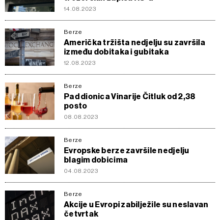
14.08.2023
Berze
Američka tržišta nedjelju su završila
između dobitaka i gubitaka
12.08.2023
Berze
Pad dionica Vinarije Čitluk od 2,38
posto
08.08.2023
Berze
Evropske berze završile nedjelju
blagim dobicima
04.08.2023
Berze
Akcije u Evropi zabilježile su neslavan
četvrtak