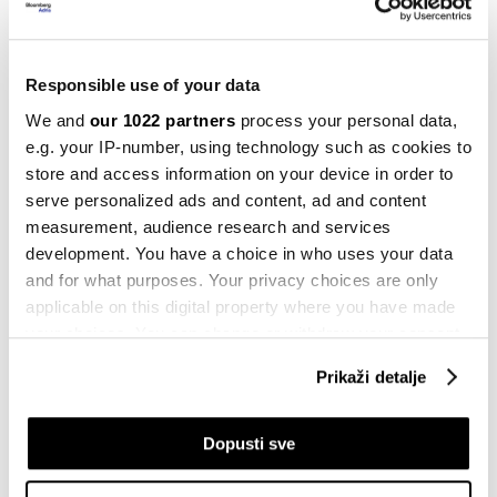
28.07.2023
Berze
Responsible use of your data
Zašto kompanije radije propadaju
umjesto da kapital potraže na berzi
We and
our 1022 partners
process your personal data,
27.07.2023
e.g. your IP-number, using technology such as cookies to
store and access information on your device in order to
Berze
serve personalized ads and content, ad and content
Akcije u Evropi završile trgovanje
measurement, audience research and services
mješovito, čekaju se rezultati firmi i
development. You have a choice in who uses your data
epilog u Španiji
and for what purposes. Your privacy choices are only
24.07.2023
applicable on this digital property where you have made
your choices. You can change or withdraw your consent
Berze
any time from the Cookie Declaration or by clicking on
Na BLSE promet oko 200 hiljada KM,
Prikaži detalje
SASE bez zaključenih transakcija
the Privacy trigger icon.
20.07.2023
If you allow, we would also like to:
Dopusti sve
Berze
Collect information about your geographical
Pesimizam na bh. berzama: Dnevni