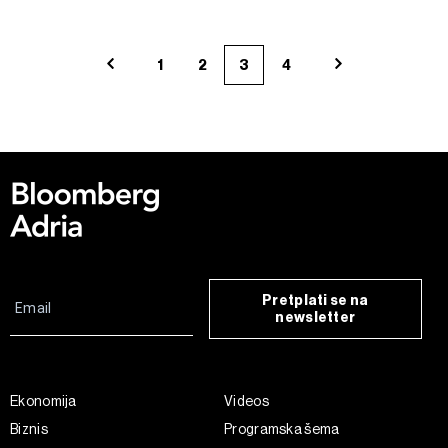
1
2
3
4
Pretplati se na
newsletter
Ekonomija
Videos
Biznis
Programska šema