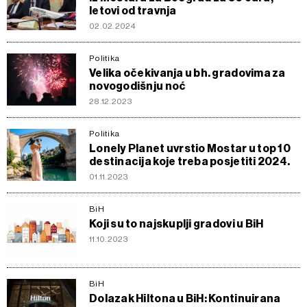
letovi od travnja
02.02.2024
Politika
Velika očekivanja u bh. gradovima za
novogodišnju noć
28.12.2023
Politika
Lonely Planet uvrstio Mostar u top 10
destinacija koje treba posjetiti 2024.
01.11.2023
BiH
Koji su to najskuplji gradovi u BiH
11.10.2023
BiH
Dolazak Hiltona u BiH: Kontinuirana