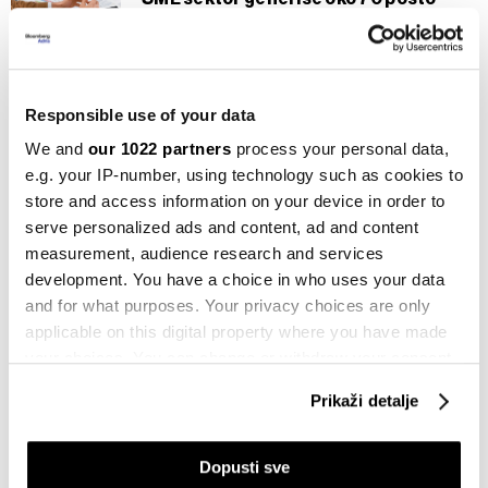
ukupne poslovne aktivnosti
04.04.2023
Kompanije
Responsible use of your data
Gross Kabiri: Znanje omogućava da
Aluminij bude na vrhuncu kvaliteta
We and
our 1022 partners
process your personal data,
proizvodnje
e.g. your IP-number, using technology such as cookies to
19.02.2023
store and access information on your device in order to
serve personalized ads and content, ad and content
BiH
measurement, audience research and services
Gross Kabiri za BBA: BiH ima bolju
poziciju za razvoj nego što ju je imao
development. You have a choice in who uses your data
Izrael
and for what purposes. Your privacy choices are only
03.02.2023
applicable on this digital property where you have made
your choices. You can change or withdraw your consent
Kompanije
any time from the Cookie Declaration or by clicking on
Aeroitalia uvodi u Mostar sezonske
Prikaži detalje
the Privacy trigger icon.
letove za Italiju
15.01.2023
If you allow, we would also like to:
Dopusti sve