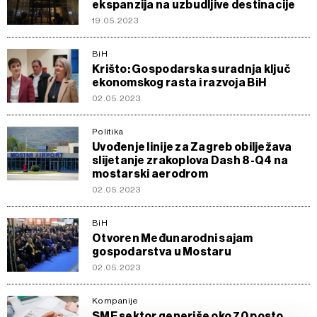
ekspanzija na uzbudljive destinacije
19.05.2023
BiH
Krišto: Gospodarska suradnja ključ
ekonomskog rasta i razvoja BiH
02.05.2023
Politika
Uvođenje linije za Zagreb obilježava
slijetanje zrakoplova Dash 8-Q4 na
mostarski aerodrom
02.05.2023
BiH
Otvoren Međunarodni sajam
gospodarstva u Mostaru
02.05.2023
Kompanije
SME sektor generiše oko 70 posto