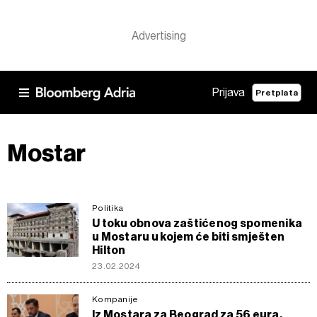
Prijava
Pretplata
Mostar
Politika
U toku obnova zaštićenog spomenika
u Mostaru u kojem će biti smješten
Hilton
23.02.2024
Kompanije
Iz Mostara za Beograd za 56 eura,