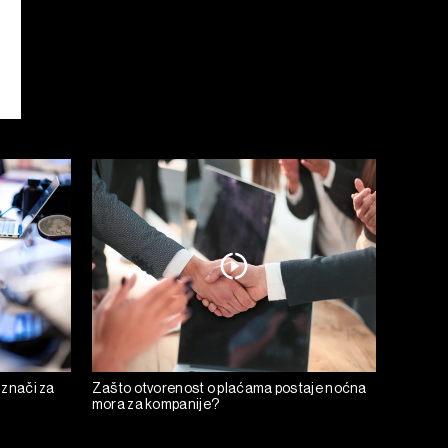
 znači za
Zašto otvorenost o plaćama postaje noćna
mora za kompanije?