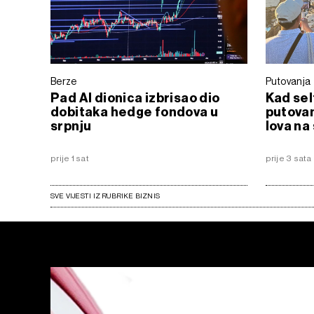
Berze
Putovanja
Pad AI dionica izbrisao dio
Kad sel
dobitaka hedge fondova u
putovan
srpnju
lova na
prije 1 sat
prije 3 sata
SVE VIJESTI IZ RUBRIKE BIZNIS