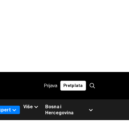
Prijava
Pretplata
Više
Bosna i
xpert
Hercegovina