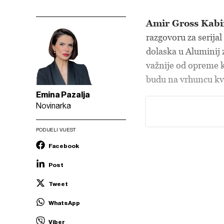
Amir Gross Kabi
razgovoru za serijal
dolaska u Aluminij 
važnije od opreme k
budu na vrhuncu kva
Emina Pazalja
Novinarka
PODIJELI VIJEST
Facebook
Post
Tweet
WhatsApp
Viber