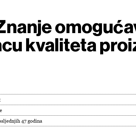
 Znanje omogućav
cu kvaliteta pro
t
e
osljednjih 47 godina