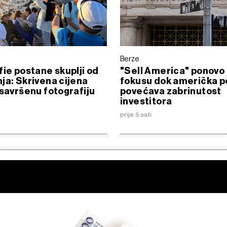
Berze
fie postane skuplji od
"Sell America" ponovo
ja: Skrivena cijena
fokusu dok američka po
 savršenu fotografiju
povećava zabrinutost
investitora
prije 5 sati