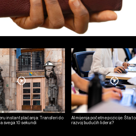
 eru instant plaćanja: Transferi do
AI mijenja početne pozicije: Šta to
a svega 10 sekundi
razvoj budućih lidera?