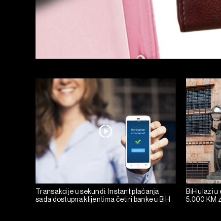
Transakcije u sekundi: Instant plaćanja
BiH ulazi u
sada dostupna klijentima četiri banke u BiH
5.000 KM z