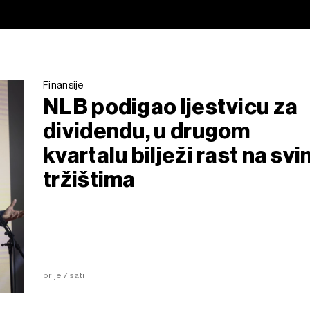
Finansije
NLB podigao ljestvicu za
dividendu, u drugom
kvartalu bilježi rast na svi
tržištima
prije 7 sati