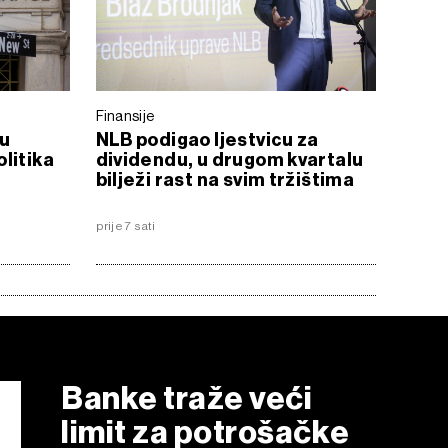
Finansije
 u
NLB podigao ljestvicu za
litika
dividendu, u drugom kvartalu
bilježi rast na svim tržištima
prije 7 sati
Banke traže veći
limit za potrošačke