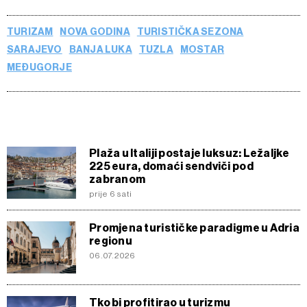
kojem trenutku povući bez negativnih posljedica.
TURIZAM
NOVA GODINA
TURISTIČKA SEZONA
SARAJEVO
BANJA LUKA
TUZLA
MOSTAR
MEĐUGORJE
Plaža u Italiji postaje luksuz: Ležaljke
225 eura, domaći sendviči pod
zabranom
prije 6 sati
Promjena turističke paradigme u Adria
regionu
06.07.2026
Tko bi profitirao u turizmu