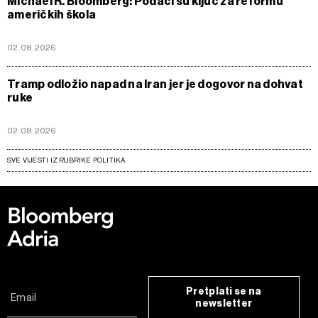
Michael R. Bloomberg: Podaci su ključ za reformu
američkih škola
02.08.2026
Tramp odložio napad na Iran jer je dogovor na dohvat
ruke
02.08.2026
SVE VIJESTI IZ RUBRIKE POLITIKA
Pretplati se na
newsletter