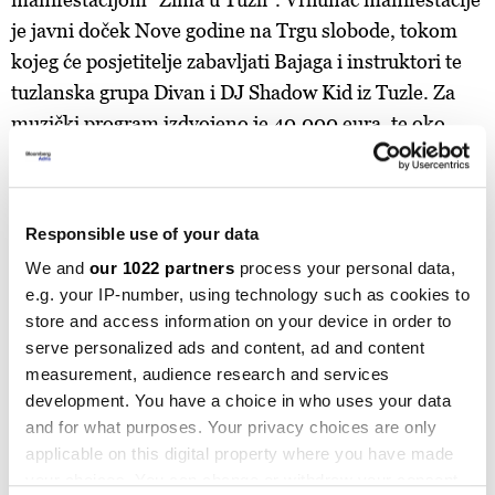
je javni doček Nove godine na Trgu slobode, tokom
kojeg će posjetitelje zabavljati Bajaga i instruktori te
tuzlanska grupa Divan i DJ Shadow Kid iz Tuzle. Za
muzički program izdvojeno je 40.000 eura, te oko
100.000 maraka za ukrašavanje grada uoči
predstojećih novogodišnjih praznika.
Responsible use of your data
"Najveći dio ovog iznosa izdvojen je za nabavku
prazničnih, novogodišnjih instalacija u Gradskom
We and
our 1022 partners
process your personal data,
e.g. your IP-number, using technology such as cookies to
parku, namijenjenih prije svega najmlađima, ali i
store and access information on your device in order to
ostalim Tuzlacima i posjetiocima", naveli su iz Grada
serve personalized ads and content, ad and content
Tuzla.
measurement, audience research and services
development. You have a choice in who uses your data
Mostarci će za novogodišnju muziku izdvojiti 110
and for what purposes. Your privacy choices are only
hiljada eura. Iz Gradske uprave potvrdili su kako je
applicable on this digital property where you have made
vrijednost potpisanog ugovora sa Željkom
your choices. You can change or withdraw your consent