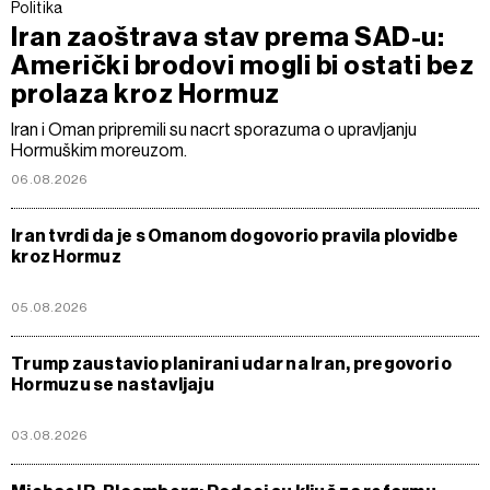
Politika
Iran zaoštrava stav prema SAD-u:
Američki brodovi mogli bi ostati bez
prolaza kroz Hormuz
Iran i Oman pripremili su nacrt sporazuma o upravljanju
Hormuškim moreuzom.
06.08.2026
Iran tvrdi da je s Omanom dogovorio pravila plovidbe
kroz Hormuz
05.08.2026
Trump zaustavio planirani udar na Iran, pregovori o
Hormuzu se nastavljaju
03.08.2026