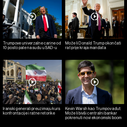
Trumpove univerzalne carine od
Može li Donald Trump okončati
10 posto pale na sudu u SAD-u
rat prije kraja mandata
Iranski generali preuzimaju kurs
Kevin Warsh kao Trumpov adut:
konfrontacije i ratne retorike
Može li bivši centralni bankar
pokrenuti novi ekonomski boom