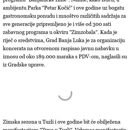
ambijentu Parka "Petar Kočić" i ove godine uz bogatu
gastronomsku ponudu i mnoštvo različitih sadržaja za
sve generacije pripremljeno je i više od 300 sati
zabavnog programa u okviru "Zimzobala". Kada je
riječ o sredstvima, Grad Banja Luka je za organizaciju
koncerata na otvorenom raspisao javnu nabavku u
iznosu od oko 189.000 maraka s PDV-om, naglasili su
iz Gradske uprave.
Zimska sezona u Tuzli i ove godine bit će obilježena
manifestacijom "Zima u Tuzli". Vrhunac manifestacije