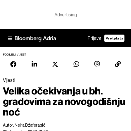
Prijava
Pretplata
PODIJELI VIJEST
Vijesti
Velika očekivanja u bh.
gradovima za novogodišnju
noć
Autor:
Nejra Džaferagić