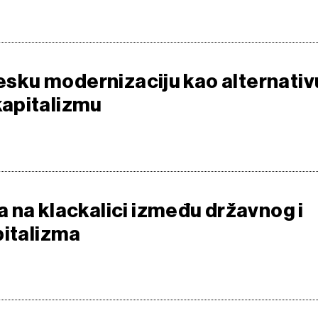
nesku modernizaciju kao alternativ
apitalizmu
 na klackalici između državnog i
pitalizma