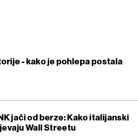
storije - kako je pohlepa postala
K jači od berze: Kako italijanski
ijevaju Wall Streetu