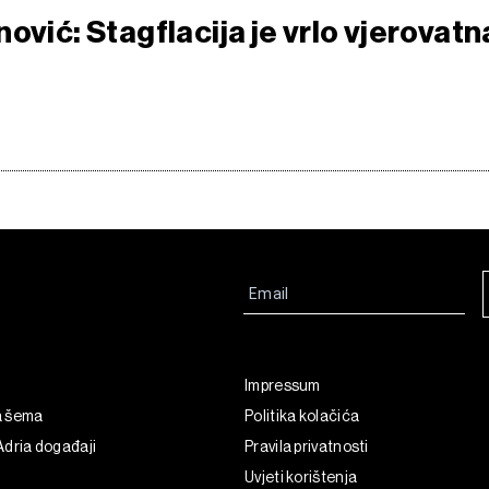
ović: Stagflacija je vrlo vjerovatn
Impressum
a šema
Politika kolačića
dria događaji
Pravila privatnosti
Uvjeti korištenja