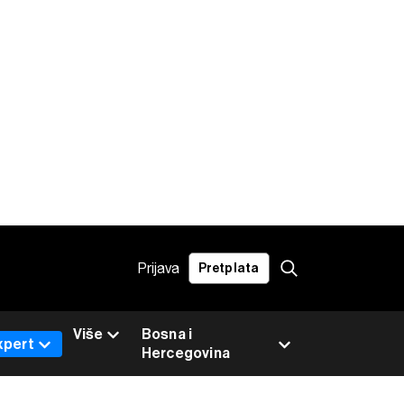
Prijava
Pretplata
Više
Bosna i
xpert
Hercegovina