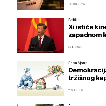
08.06.2025
Politika
Xi ističe ki
zapadnom k
27.12.2023
Razmišljanja
Demokracija
tržišnog ka
11.04.2023
Adria