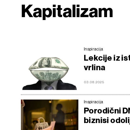
Kapitalizam
Inspiracija
Lekcije iz i
vrlina
03.08.2025
Inspiracija
Porodični DN
biznisi odol