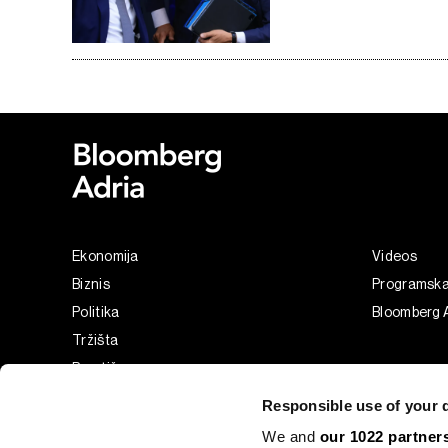
Ekonomija
Videos
Biznis
Programsk
Politika
Bloomberg A
Tržišta
Prestiž
Tehnologija
Responsible use of your 
Green
We and
our 1022 partner