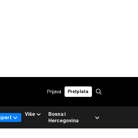
Prijava
Pretplata
Više
Bosna i
xpert
Hercegovina