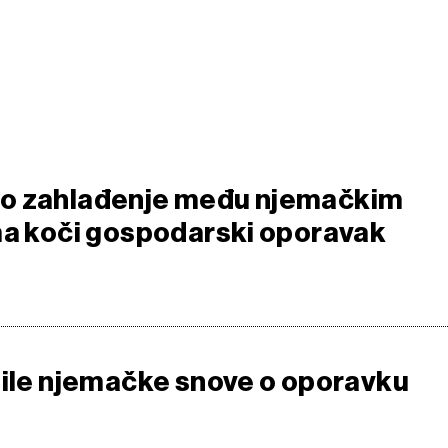
o zahlađenje među njemačkim
ma koči gospodarski oporavak
tile njemačke snove o oporavku