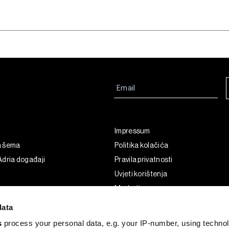
Impressum
a šema
Politika kolačića
dria događaji
Pravila privatnosti
Uvjeti korištenja
Marketing
Korištenje umjetne inteligencije
data
s
process your personal data, e.g. your IP-number, using techno