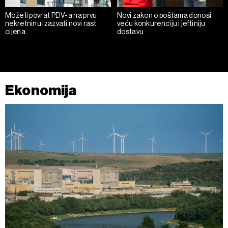
Može li povrat PDV-a na prvu
Novi zakon o poštama donosi
nekretninu izazvati novi rast
veću konkurenciju i jeftiniju
cijena
dostavu
Ekonomija