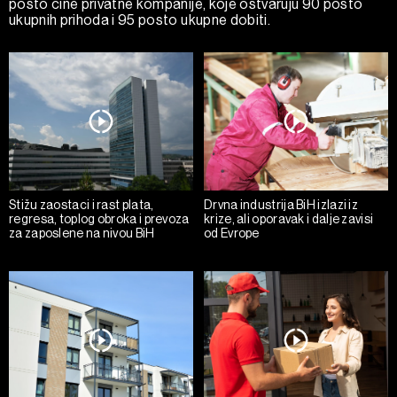
posto čine privatne kompanije, koje ostvaruju 90 posto
ukupnih prihoda i 95 posto ukupne dobiti.
Stižu zaostaci i rast plata,
Drvna industrija BiH izlazi iz
regresa, toplog obroka i prevoza
krize, ali oporavak i dalje zavisi
za zaposlene na nivou BiH
od Evrope