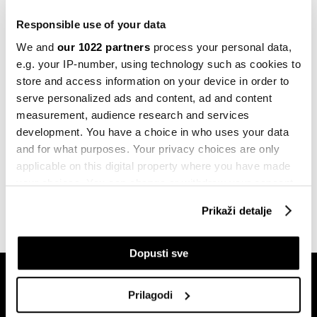
Svađa francuskih i njemačkih
desničara u usponu
Responsible use of your data
22.05.2026
We and
our 1022 partners
process your personal data,
e.g. your IP-number, using technology such as cookies to
Zaokret njemačke industrije ka
store and access information on your device in order to
svjetskom tržištu oružja
serve personalized ads and content, ad and content
11.05.2026
measurement, audience research and services
development. You have a choice in who uses your data
and for what purposes. Your privacy choices are only
SVE VIJESTI IZ RUBRIKE EKONOMIJA
applicable on this digital property where you have made
your choices. You can change or withdraw your consent
any time from the Cookie Declaration or by clicking on
Prikaži detalje
the Privacy trigger icon.
If you allow, we would also like to:
Dopusti sve
Collect information about your geographical
location which can be accurate to within several
Prilagodi
meters