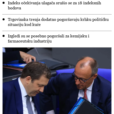
Indeks očekivanja ulagača srušio se za 18 indeksnih
bodova
Trgovinska trenja dodatno pogoršavaju krhku političku
situaciju kod kuće
Izgledi su se posebno pogoršali za kemijsku i
farmaceutsku industriju