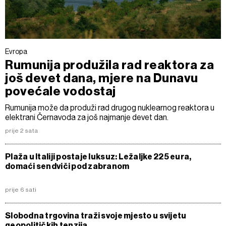
Evropa
Rumunija produžila rad reaktora za
još devet dana, mjere na Dunavu
povećale vodostaj
Rumunija može da produži rad drugog nuklearnog reaktora u
elektrani Černavoda za još najmanje devet dan.
prije 2 sata
Plaža u Italiji postaje luksuz: Ležaljke 225 eura,
domaći sendviči pod zabranom
prije 6 sati
Slobodna trgovina traži svoje mjesto u svijetu
geopolitičkih tenzija