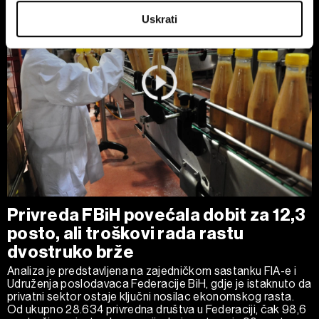
Identify your device by actively scanning it for
Uskrati
specific characteristics (fingerprinting)
Find out more about how your personal data is processed
and set your preferences in the
details section
.
Zajednički voditelji obrade su HD-WIN ARENA SPORT
d.o.o. i
Partneri
. Više o podacima koje obrađujemo kao i
o vašim pravima pročitajte u našoj
Politici privatnosti
, a
o kolačićima i drugim sličnim tehnologijama u
Politici
kolačića
. Kolačiće u bilo kojem trenutku možete ponovno
ažurirati klikom na „Prikaži detalje“. Privolu možete u bilo
kojem trenutku povući bez negativnih posljedica.
Privreda FBiH povećala dobit za 12,3
posto, ali troškovi rada rastu
dvostruko brže
Analiza je predstavljena na zajedničkom sastanku FIA-e i
Udruženja poslodavaca Federacije BiH, gdje je istaknuto da
privatni sektor ostaje ključni nosilac ekonomskog rasta.
Od ukupno 28.634 privredna društva u Federaciji, čak 98,6