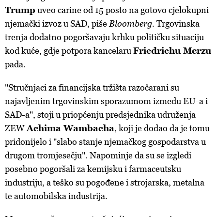
Trump
uveo carine od 15 posto na gotovo cjelokupni
njemački izvoz u SAD, piše
Bloomberg
. Trgovinska
trenja dodatno pogoršavaju krhku političku situaciju
kod kuće, gdje potpora kancelaru
Friedrichu Merzu
pada.
"Stručnjaci za financijska tržišta razočarani su
najavljenim trgovinskim sporazumom između EU-a i
SAD-a", stoji u priopćenju predsjednika udruženja
ZEW
Achima Wambacha
, koji je dodao da je tomu
pridonijelo i "slabo stanje njemačkog gospodarstva u
drugom tromjesečju". Napominje da su se izgledi
posebno pogoršali za kemijsku i farmaceutsku
industriju, a teško su pogođene i strojarska, metalna
te automobilska industrija.