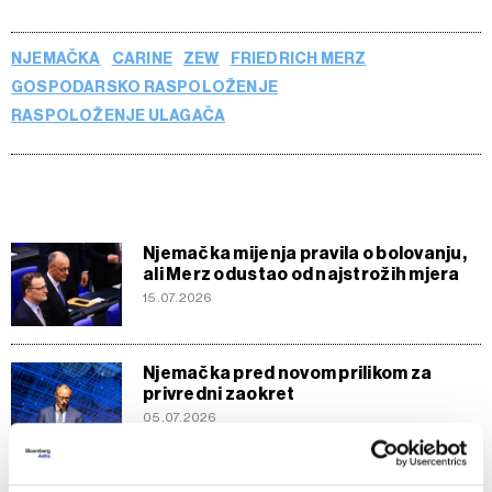
NJEMAČKA
CARINE
ZEW
FRIEDRICH MERZ
GOSPODARSKO RASPOLOŽENJE
RASPOLOŽENJE ULAGAČA
Njemačka mijenja pravila o bolovanju,
ali Merz odustao od najstrožih mjera
15.07.2026
Njemačka pred novom prilikom za
privredni zaokret
05.07.2026