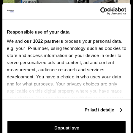
Responsible use of your data
Xpeng P7+: Luksuzni kineski
We and
our 1022 partners
process your personal data,
automobil koji priča kao navijen
e.g. your IP-number, using technology such as cookies to
store and access information on your device in order to
Luksuzni fastback s vlastitim čipom koji po
serve personalized ads and content, ad and content
performansama nadmašuje usporedive Nvidijine proizvode.
measurement, audience research and services
development. You have a choice in who uses your data
and for what purposes. Your privacy choices are only
applicable on this digital property where you have made
your choices. You can change or withdraw your consent
any time from the Cookie Declaration or by clicking on
Prikaži detalje
the Privacy trigger icon.
Dr Stefan Jerotić: “Čovjeku nije
Slučaj Fekkai - ni luksuzni biznisi
If you allow, we would also like to:
Dopusti sve
potrebno da bude savršeno
nisu pošteđeni otkrića iz