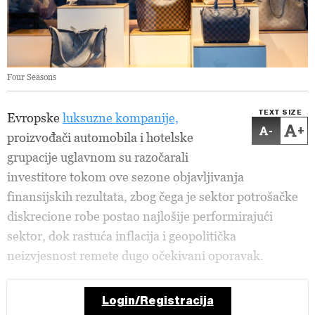
Four Seasons
TEXT SIZE
Evropske
luksuzne kompanije,
-
+
proizvođači automobila i hotelske
grupacije uglavnom su razočarali
investitore tokom ove sezone objavljivanja
finansijskih rezultata, zbog čega je sektor potrošačke
diskrecione robe postao najlošije performirajući
sektor, dok rastuća inflacija i geopolitička
neizvjesnost remete dugo očekivani oporavak.
Login/Registracija