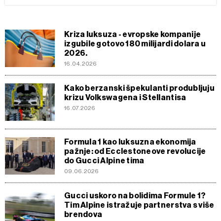
Kriza luksuza - evropske kompanije
izgubile gotovo 180 milijardi dolara u
2026.
16.04.2026
Kako berzanski špekulanti produbljuju
krizu Volkswagena i Stellantisa
16.07.2026
Formula 1 kao luksuzna ekonomija
pažnje: od Ecclestoneove revolucije
do Gucci Alpine tima
09.06.2026
Gucci uskoro na bolidima Formule 1?
Tim Alpine istražuje partnerstva s više
brendova