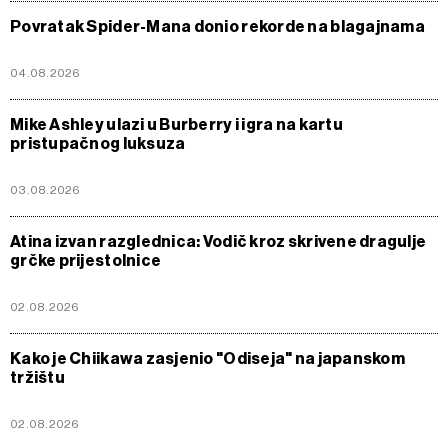
Povratak Spider-Mana donio rekorde na blagajnama
04.08.2026
Mike Ashley ulazi u Burberry i igra na kartu
pristupačnog luksuza
03.08.2026
Atina izvan razglednica: Vodič kroz skrivene dragulje
grčke prijestolnice
02.08.2026
Kako je Chiikawa zasjenio "Odiseja" na japanskom
tržištu
02.08.2026