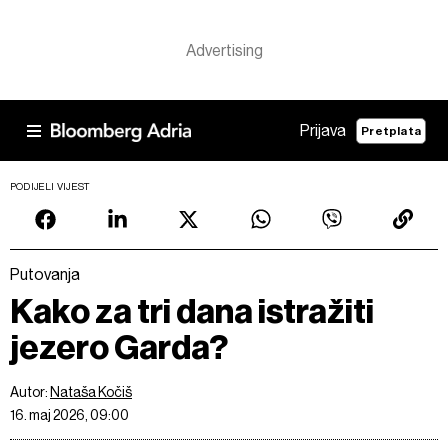
Prijava
Pretplata
PODIJELI VIJEST
Putovanja
Kako za tri dana istražiti
jezero Garda?
Autor:
Nataša Kočiš
16. maj 2026, 09:00