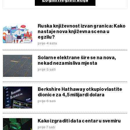
Ruska književnost izvan granica: Kako
nastaje nova književna scena u
egzilu?
prije 4 sata
Solarne elektrane šire se na nova,
nekad nezamisliva mjesta
prije 5 sati
Berkshire Hathaway otkupio vlastite
dionice za 4,5 milijardi dolara
prije 6 sati
Kako izgraditi data centar u svemiru
prije 7 sati