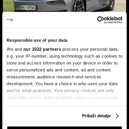
Responsible use of your data
Xpeng P7+: Luksuzni kineski
We and
our 1022 partners
process your personal data,
automobil koji priča kao navijen
e.g. your IP-number, using technology such as cookies to
Luksuzni fastback s vlastitim čipom koji po
store and access information on your device in order to
performansama nadmašuje usporedive Nvidijine proizvode.
serve personalized ads and content, ad and content
measurement, audience research and services
development. You have a choice in who uses your data
and for what purposes. Your privacy choices are only
applicable on this digital property where you have made
your choices. You can change or withdraw your consent
any time from the Cookie Declaration or by clicking on
Prikaži detalje
the Privacy trigger icon.
Dr Stefan Jerotić: “Čovjeku nije
Slučaj Fekkai - ni luksuzni biznisi