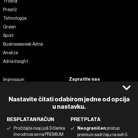
Tržišta
Prestiž
Tehnologija
Green
Sport
Businessweek Adria
Analiza
Adria Insight
Zapratite nas
Impressum
Politika kolačića
Facebook
Pravila privatnosti
Instagram
Nastavite čitati odabirom jedne od opcija
u nastavku.
Uvjeti korištenja
Twitter
Marketing
Linkedin
BESPLATAN RAČUN
PRETPLATA
Korištenje umjetne inteligencije
Tiktok
Pročitajte ovaj i još 3 članka
Neograničen
pristup
(ne odnosi se na PREMIUM
premium sadržaju na svih 5