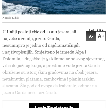
Nataša Kočiš
TEXT SIZE
U Italiji postoji više od 1.000 jezera, ali
-
+
najveće u zemlji, jezero Garda,
nesumnjivo je jedno od najdramatičnijih
i najživopisnijih. Smješteno je između Alpa i
Dolomita, i dugačko je 51 kilometar od svog sjevernog
vrha do južnog kraja, a prostrane vode jezera Garda
okružene su istorijskim gradovima na obali jezera,
netaknutim plažama, zamkovima i planinarskim
stazama. Šta god od ovoga da izaberete, odmor na
jezeru Garda neće razočarati.
Login/Registracija