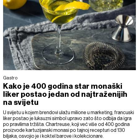
Gastro
Kako je 400 godina star monaški
liker postao jedan od najtraženijih
na svijetu
U svijetu u kojem brendovi ulažu milione u marketing, francuski
liker postao je luksuzni simbol upravo zato što odbija da igra
po pravilima tržišta. Chartreuse, koji već više od 400 godina
proizvode kartuzijanski monasi po tajnoj recepturi od 130
biljaka, osvojio je i koktel barove i kolekcionare.