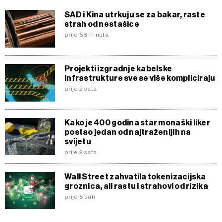
SAD i Kina utrkuju se za bakar, raste
strah od nestašice
prije 58 minuta
Projekti izgradnje kabelske
infrastrukture sve se više kompliciraju
prije 2 sata
Kako je 400 godina star monaški liker
postao jedan od najtraženijih na
svijetu
prije 2 sata
Wall Street zahvatila tokenizacijska
groznica, ali rastu i strahovi od rizika
prije 5 sati