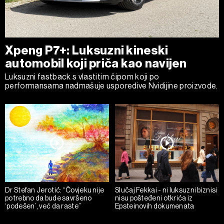
Xpeng P7+: Luksuzni kineski
automobil koji priča kao navijen
Luksuzni fastback s vlastitim čipom koji po
performansama nadmašuje usporedive Nvidijine proizvode.
Dr Stefan Jerotić: “Čovjeku nije
Slučaj Fekkai - ni luksuzni biznisi
potrebno da bude savršeno
nisu pošteđeni otkrića iz
‘podešen’, već da raste”
Epsteinovih dokumenata