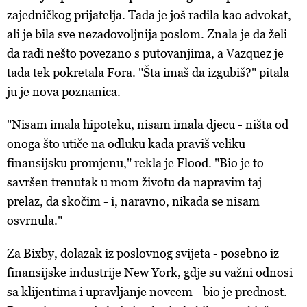
zajedničkog prijatelja. Tada je još radila kao advokat,
ali je bila sve nezadovoljnija poslom. Znala je da želi
da radi nešto povezano s putovanjima, a Vazquez je
tada tek pokretala Fora. "Šta imaš da izgubiš?" pitala
ju je nova poznanica.
"Nisam imala hipoteku, nisam imala djecu - ništa od
onoga što utiče na odluku kada praviš veliku
finansijsku promjenu," rekla je Flood. "Bio je to
savršen trenutak u mom životu da napravim taj
prelaz, da skočim - i, naravno, nikada se nisam
osvrnula."
Za Bixby, dolazak iz poslovnog svijeta - posebno iz
finansijske industrije New York, gdje su važni odnosi
sa klijentima i upravljanje novcem - bio je prednost.