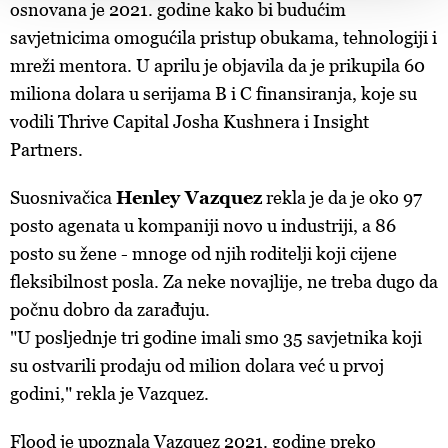
osnovana je 2021. godine kako bi budućim
d.o.o. i
Partneri
. Više o podacima koje obrađujemo kao i
savjetnicima omogućila pristup obukama, tehnologiji i
o vašim pravima pročitajte u našoj
Politici privatnosti
, a
mreži mentora. U aprilu je objavila da je prikupila 60
o kolačićima i drugim sličnim tehnologijama u
Politici
miliona dolara u serijama B i C finansiranja, koje su
kolačića
. Kolačiće u bilo kojem trenutku možete ponovno
ažurirati klikom na „Prikaži detalje“. Privolu možete u bilo
vodili Thrive Capital Josha Kushnera i Insight
kojem trenutku povući bez negativnih posljedica.
Partners.
Suosnivačica
Henley Vazquez
rekla je da je oko 97
posto agenata u kompaniji novo u industriji, a 86
posto su žene - mnoge od njih roditelji koji cijene
fleksibilnost posla. Za neke novajlije, ne treba dugo da
počnu dobro da zarađuju.
"U posljednje tri godine imali smo 35 savjetnika koji
su ostvarili prodaju od milion dolara već u prvoj
godini," rekla je Vazquez.
Flood je upoznala Vazquez 2021. godine preko