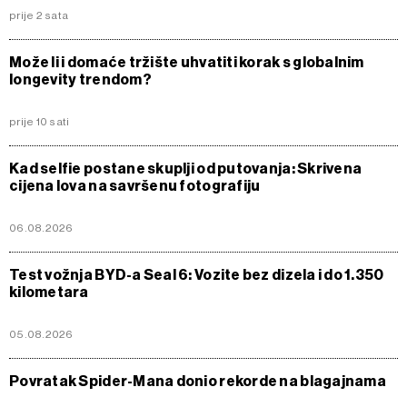
prije 2 sata
Može li i domaće tržište uhvatiti korak s globalnim
longevity trendom?
prije 10 sati
Kad selfie postane skuplji od putovanja: Skrivena
cijena lova na savršenu fotografiju
06.08.2026
Test vožnja BYD-a Seal 6: Vozite bez dizela i do 1.350
kilometara
05.08.2026
Povratak Spider-Mana donio rekorde na blagajnama