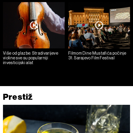
Više od glazbe: Stradivarijeve
Filmom Dine Mustafića počinje
violine sve su popularniji
31. Sarajevo Film Festival
investicijski alat
Prestiž