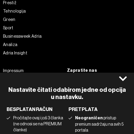
Prestiž
Tehnologija
Green
Sport
Businessweek Adria
Analiza
Adria Insight
Zapratite nas
Impressum
Politika kolačića
Facebook
Pravila privatnosti
Instagram
Nastavite čitati odabirom jedne od opcija
u nastavku.
Uvjeti korištenja
Twitter
Marketing
Linkedin
BESPLATAN RAČUN
PRETPLATA
Korištenje umjetne inteligencije
Tiktok
Pročitajte ovaj i još 3 članka
Neograničen
pristup
(ne odnosi se na PREMIUM
premium sadržaju na svih 5
članke)
portala