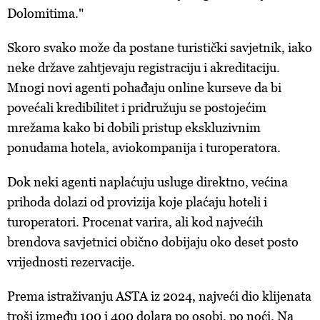
Dolomitima."
Skoro svako može da postane turistički savjetnik, iako
neke države zahtjevaju registraciju i akreditaciju.
Mnogi novi agenti pohađaju online kurseve da bi
povećali kredibilitet i pridružuju se postojećim
mrežama kako bi dobili pristup ekskluzivnim
ponudama hotela, aviokompanija i turoperatora.
Dok neki agenti naplaćuju usluge direktno, većina
prihoda dolazi od provizija koje plaćaju hoteli i
turoperatori. Procenat varira, ali kod najvećih
brendova savjetnici obično dobijaju oko deset posto
vrijednosti rezervacije.
Prema istraživanju ASTA iz 2024, najveći dio klijenata
troši između 100 i 400 dolara po osobi, po noći. Na