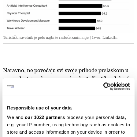
Turistički savetnik je peto najbrže rastuće zanimanje | Izvor: LinkedIn
Naravno, ne povećaju svi svoje prihode prelaskom u
ovu industriju - barem ne odmah.
Julia Flood
, bivša
advokatica iz Toronta, znala je da će zarađivati manje
kada napusti pravni posao da bi postala turistički
agent. Fleksibilnost i sloboda koje je dobila bile su
Responsible use of your data
vrijedne toga.
We and
our 1022 partners
process your personal data,
e.g. your IP-number, using technology such as cookies to
"Ne radim nužno manje sati," rekla je Flood, 34.
store and access information on your device in order to
"Radim šta želim i gdje želim - možda rezervišem