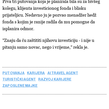
Prva tri putovanja koja je planirala bila su za bivšeg
kolegu, klijenta investicionog fonda i blisku
prijateljicu. Nedavno ju je pozvao menadžer hedž
fonda s kojim je ranije radila da mu pomogne da
isplanira odmor.
"Znaju da ću zaštititi njihovu investiciju - i nije u
pitanju samo novac, nego i vrijeme," rekla je.
PUTOVANJA
KARIJERA
AI TRAVEL AGENT
TURISTIČKI AGENT
RAZVOJ KARIJERE
ZAPOSLENE MAJKE